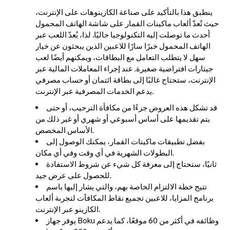
ينطبق هذا بالتأكيد على صناعة الكازينوهات على الإنترنت،
حيث تُعدّ ألعاب ماكينات القمار على شاشة الهاتف المحمول
أحدث ما توصلت إليه التكنولوجيا حاليًا. لذا، يُعدّ اللعب عبر
الهاتف المحمول خبرًا سارًا للاعبين الذين يبحثون عن خيار
سهل لا يتطلب التعامل مع البطاقات، ويمكنهم أيضًا لعب
جيتارات افتراضية صغيرة. عند إجراء المعاملات المالية عبر
الإنترنت، ستحتاج غالبًا إلى بطاقة ائتمان أو حساب مصرفي
يدعم الخدمات المصرفية عبر الإنترنت.
قد تشكل هذه العروض جزءًا من مكافأة الترحيب، أو حتى
يتم تقديمها على أساس أسبوعي أو شهري أو غير ذلك من
الأساس المخصص.
بفضل تطبيقات ماكينات القمار، يمكنك الوصول إلى
البطولات الشهرية في أي وقت وفي أي مكان.
ثانيًا، ستحتاج إلى معرفة كل شيء عن شروط الاستفادة
للحصول على عرض جيد.
تتيح خطة الالتزام الخاصة بهم، والتي يشار إليها باسم
برنامج المزايا، للاعبين تجميع نقاط المكافآت لتجربة ألعاب
الكازينو عبر الإنترنت.
يوفر جهاز Boku وظائفه في أكثر من 60 موقعًا، كما يدعم