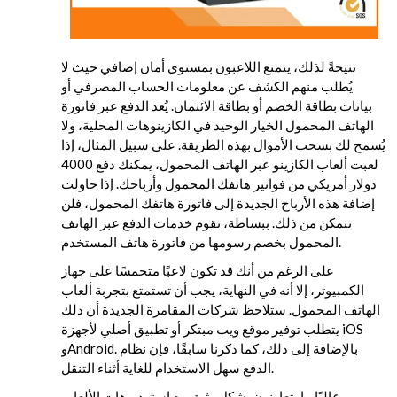
نتيجةً لذلك، يتمتع اللاعبون بمستوى أمان إضافي حيث لا
يُطلب منهم الكشف عن معلومات الحساب المصرفي أو
بيانات بطاقة الخصم أو بطاقة الائتمان. يُعد الدفع عبر فاتورة
الهاتف المحمول الخيار الوحيد في الكازينوهات المحلية، ولا
يُسمح لك بسحب الأموال بهذه الطريقة. على سبيل المثال، إذا
لعبت ألعاب الكازينو عبر الهاتف المحمول، يمكنك دفع 4000
دولار أمريكي من فواتير هاتفك المحمول وأرباحك. إذا حاولت
إضافة هذه الأرباح الجديدة إلى فاتورة هاتفك المحمول، فلن
تتمكن من ذلك. ببساطة، تقوم خدمات الدفع عبر الهاتف
المحمول بخصم رسومها من فاتورة هاتف المستخدم.
على الرغم من أنك قد تكون لاعبًا متحمسًا على جهاز
الكمبيوتر، إلا أنه في النهاية، يجب أن تستمتع بتجربة ألعاب
الهاتف المحمول. ستلاحظ شركات المقامرة الجديدة أن ذلك
يتطلب توفير موقع ويب مبتكر أو تطبيق أصلي لأجهزة iOS
وAndroid. بالإضافة إلى ذلك، كما ذكرنا سابقًا، فإن نظام
الدفع سهل الاستخدام للغاية أثناء التنقل.
غالبًا ما يتعاونون بشكل وثيق مع استوديوهات الألعاب