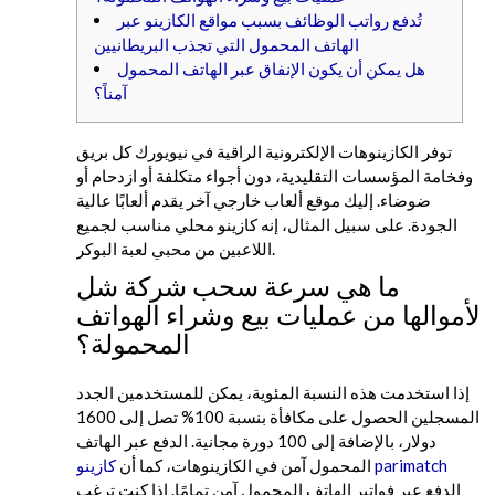
تُدفع رواتب الوظائف بسبب مواقع الكازينو عبر
الهاتف المحمول التي تجذب البريطانيين
هل يمكن أن يكون الإنفاق عبر الهاتف المحمول
آمناً؟
توفر الكازينوهات الإلكترونية الراقية في نيويورك كل بريق
وفخامة المؤسسات التقليدية، دون أجواء متكلفة أو ازدحام أو
ضوضاء. إليك موقع ألعاب خارجي آخر يقدم ألعابًا عالية
الجودة. على سبيل المثال، إنه كازينو محلي مناسب لجميع
اللاعبين من محبي لعبة البوكر.
ما هي سرعة سحب شركة شل
لأموالها من عمليات بيع وشراء الهواتف
المحمولة؟
إذا استخدمت هذه النسبة المئوية، يمكن للمستخدمين الجدد
المسجلين الحصول على مكافأة بنسبة 100% تصل إلى 1600
دولار، بالإضافة إلى 100 دورة مجانية.
الدفع عبر الهاتف
كازينو parimatch
المحمول آمن في الكازينوهات، كما أن
الدفع عبر فواتير الهاتف المحمول آمن تمامًا. إذا كنت ترغب