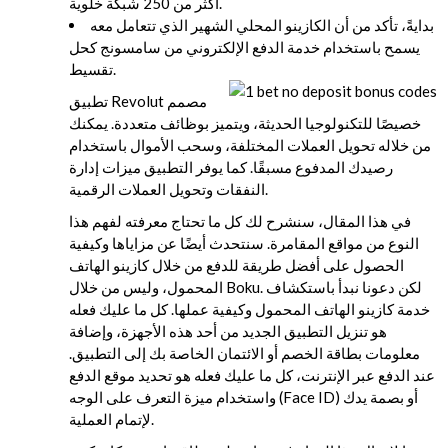
أكثر من 250 شبكة خلوية.
بدايةً، تأكد من أن الكازينو المحلي الشهير الذي تتعامل معه
يسمح باستخدام خدمة الدفع الإلكتروني من سامسونج كحل
تقسيط.
تطبيق Revolut مصمم
خصيصًا للتكنولوجيا الحديثة، ويتميز بوظائف متعددة. يمكنك
من خلاله تحويل العملات المختلفة، وسحب الأموال باستخدام
رصيدك المدفوع مسبقًا. كما يوفر التطبيق ميزات إدارة
النفقات وتحويل العملات الرقمية.
في هذا المقال، سنشرح لك كل ما تحتاج معرفته لفهم هذا
النوع من مواقع المقامرة. سنتحدث أيضًا عن مزاياها وكيفية
الحصول على أفضل طريقة للدفع من خلال كازينو الهاتف
المحمول، وليس من خلال Boku. لكن دعونا نبدأ باستكشاف
خدمة كازينو الهاتف المحمول وكيفية عملها. كل ما عليك فعله
هو تنزيل التطبيق الجديد من أحد هذه الأجهزة، وإضافة
معلومات بطاقة الخصم أو الائتمان الخاصة بك إلى التطبيق.
عند الدفع عبر الإنترنت، كل ما عليك فعله هو تحديد موقع الدفع
واستخدام ميزة التعرف على الوجه (Face ID) أو بصمة يدك
لإتمام العملية.