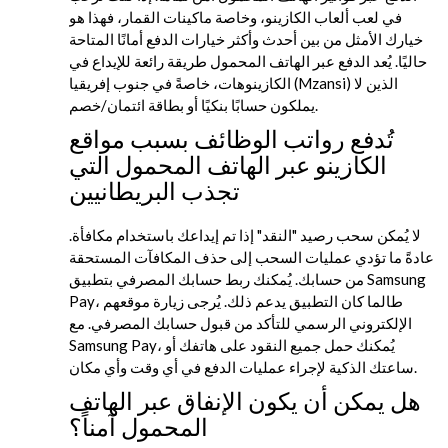
في لعب ألعاب الكازينو، وخاصة ماكينات القمار، فهذا هو
خيارك الأمثل من بين أحدث وأكثر خيارات الدفع أمانًا المتاحة
حاليًا. يُعد الدفع عبر الهاتف المحمول طريقة رائعة للإيداع في
الكازينوهات، خاصةً في جنوب إفريقيا (Mzansi) الذين لا
يملكون حسابًا بنكيًا أو بطاقة ائتمان/خصم.
تُدفع رواتب الوظائف بسبب مواقع
الكازينو عبر الهاتف المحمول التي
تجذب البريطانيين
لا يُمكن سحب رصيد "النقد" إذا تم إيداعك باستخدام مكافأة.
عادةً ما تؤدي عمليات السحب إلى حذف المكافآت المستحقة
من حسابك. يُمكنك ربط حسابك المصرفي بتطبيق Samsung
Pay، طالما كان التطبيق يدعم ذلك. يُرجى زيارة موقعهم
الإلكتروني الرسمي للتأكد من قبول حسابك المصرفي. مع
Samsung Pay، يُمكنك حمل جميع النقود على هاتفك أو
ساعتك الذكية لإجراء عمليات الدفع في أي وقت وأي مكان.
هل يمكن أن يكون الإنفاق عبر الهاتف
المحمول آمناً؟