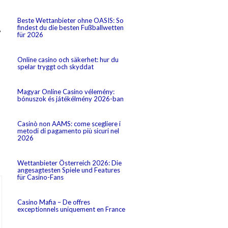
Beste Wettanbieter ohne OASIS: So
findest du die besten Fußballwetten
,
für 2026
Online casino och säkerhet: hur du
spelar tryggt och skyddat
Magyar Online Casino vélemény:
bónuszok és játékélmény 2026-ban
Casinò non AAMS: come scegliere i
metodi di pagamento più sicuri nel
2026
Wettanbieter Österreich 2026: Die
angesagtesten Spiele und Features
für Casino-Fans
Casino Mafia – De offres
exceptionnels uniquement en France