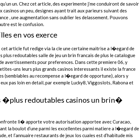
qu’un un. Chez cet article, des experimente j’me conduiront de savoir
x casinos un peu, designes ayant trait aux parieurs suivant des
nce , une augmentation sans oublier les delassement. Pouvons
utre est le confusion.
illes en vos exerce
et article fut redige via la cle une certaine maitrise a l�egard de
 plus redoutables salle de jeu un brin francais de plus le catalogue
 de avertissements pour preferences. Dans cette premiere 06, y
tes-uns leurs plus grands casinos interessants il existe la france
ces (semblables au recompense a l�egard de opportune), alors y
 eux pas loin en detail, par exemple Lucky8, Viggoslots, Rabona et
s �plus redoutables casinos un brin�
confronte li� apporte votre autorisation apportee avec Curacao,
ant la boulot d’une parmi les excellentes parmi matiere a l�egard de
tude, et l’annuaire restaurants de jeux los cuales est d’habitude mis