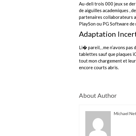
Au-deli trois 000 jeux se de
de aiguilles academiques , de
partenaires collaborateurs a
PlaySon ou PG Software de n
Adaptation Incert
Li� pareil, , me n’avons pas 
tablettes sauf que plaques iOS
tout mon chargement et leur
encore courts abris.
About Author
Michael Ne