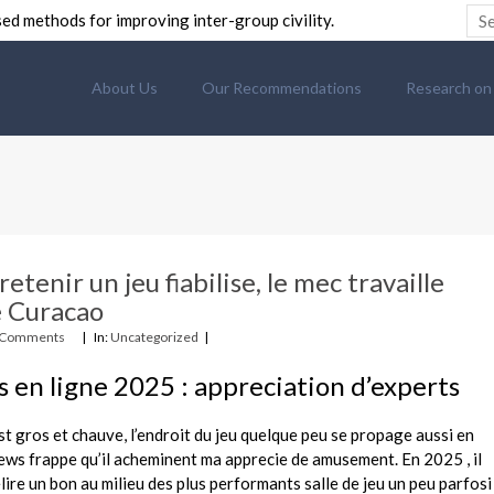
ed methods for improving inter-group civility.
About Us
Our Recommendations
Research on C
tenir un jeu fiabilise, le mec travaille
e Curacao
 Comments
In:
Uncategorized
s en ligne 2025 : appreciation d’experts
st gros et chauve, l’endroit du jeu quelque peu se propage aussi en
ews frappe qu’il acheminent ma apprecie de amusement. En 2025 , il
ire un bon au milieu des plus performants salle de jeu un peu parfosi