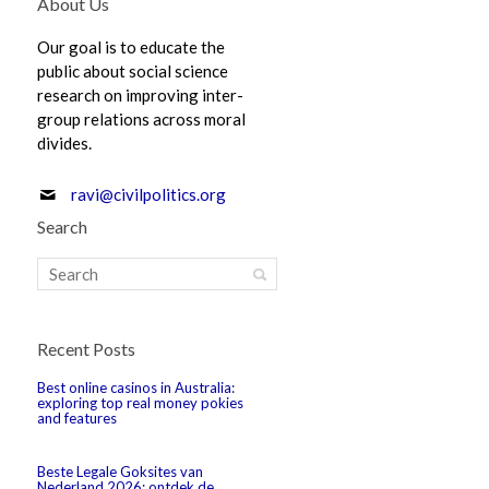
About Us
Our goal is to educate the
public about social science
research on improving inter-
group relations across moral
divides.
ravi@civilpolitics.org
Search
Recent Posts
Best online casinos in Australia:
exploring top real money pokies
and features
Beste Legale Goksites van
Nederland 2026: ontdek de