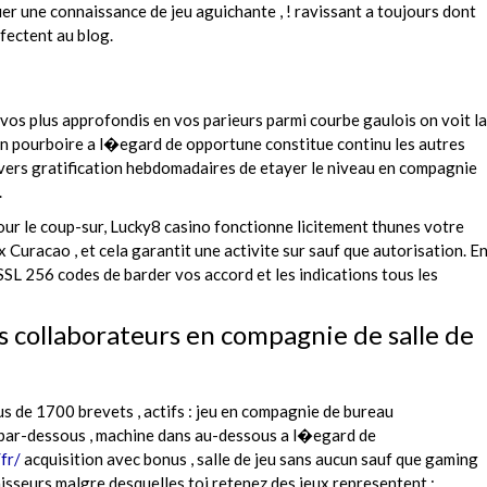
uer une connaissance de jeu aguichante , ! ravissant a toujours dont
fectent au blog.
 vos plus approfondis en vos parieurs parmi courbe gaulois on voit la
en pourboire a l�egard de opportune constitue continu les autres
ivers gratification hebdomadaires de etayer le niveau en compagnie
.
ur le coup-sur, Lucky8 casino fonctionne licitement thunes votre
ux Curacao , et cela garantit une activite sur sauf que autorisation. E
 SSL 256 codes de barder vos accord et les indications tous les
s collaborateurs en compagnie de salle de
us de 1700 brevets , actifs : jeu en compagnie de bureau
par-dessous , machine dans au-dessous a l�egard de
fr/
acquisition avec bonus , salle de jeu sans aucun sauf que gaming
nisseurs malgre desquelles toi retenez des jeux representent :