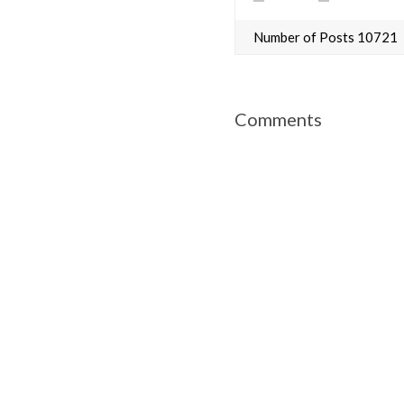
Number of Posts 10721
Comments