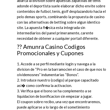
abarca la division sobre apuestas zapatillas de tenis
adonde el deportista suele elaborar dicho envite sobre
contenidos de futbol, tenis, golf desplazandolo hacia el
pelo demas sports, combinando la propuesta de casino
con las alternativas de betting sobre algun identico
site. La apuesta fi�sica esta integrada sin
intermediarios del panel primeramente, carente
necesidad de obtener a cualquier portail diferente.
?? Amunra Casino Codigos
Promocionales y Cupones
Accede a se perfil mediante login y navega a la
division de “Pro en la barramocien el caso de que nos lo
olvidemosnes” indumentarias “Bonos”.
Introduce nuestro (codigo) al parque capacitado
asi� como confirma la activacion.
Verifica que el bono se ha complemento a se
liquidacion de bonificacion sin empezar a jugar.
El coupon sobre recibo, una vez que encontraremos,
puede aplicarse a lo largo de el sometimiento