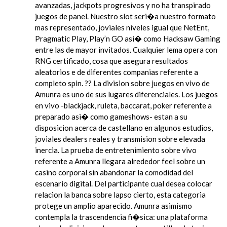
avanzadas, jackpots progresivos y no ha transpirado
juegos de panel. Nuestro slot seri�a nuestro formato
mas representado, joviales niveles igual que NetEnt,
Pragmatic Play, Play’n GO asi� como Hacksaw Gaming
entre las de mayor invitados. Cualquier lema opera con
RNG certificado, cosa que asegura resultados
aleatorios e de diferentes companias referente a
completo spin. ?? La division sobre juegos en vivo de
Amunra es uno de sus lugares diferenciales. Los juegos
en vivo -blackjack, ruleta, baccarat, poker referente a
preparado asi� como gameshows- estan a su
disposicion acerca de castellano en algunos estudios,
joviales dealers reales y transmision sobre elevada
inercia. La prueba de entretenimiento sobre vivo
referente a Amunra llegara alrededor feel sobre un
casino corporal sin abandonar la comodidad del
escenario digital. Del participante cual desea colocar
relacion la banca sobre lapso cierto, esta categoria
protege un amplio aparecido. Amunra asimismo
contempla la trascendencia fi�sica: una plataforma