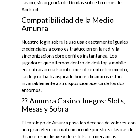
casino, sin urgencia de tiendas sobre terceros de
Android.
Compatibilidad de la Medio
Amunra
Nuestro login sobre la uso usa exactamente iguales
credenciales a como es traduccion en la red, y la
sincronizacion sobre perfil es instantanea. Los
jugadores que alternan dentro de desktop y mobile
encontraran cual su informe sobre entretenimiento,
saldo y no ha transpirado bonos dinamicos estan
invariablemente a su disposicion acerca de los dos
entornos.
?? Amunra Casino Juegos: Slots,
Mesas y Sobra
El catalogo de Amunra pasa los decenas de valores, con
una gran eleccion cual comprende por slots clasicas de
3 carretes inclusive video slots con mecanicas