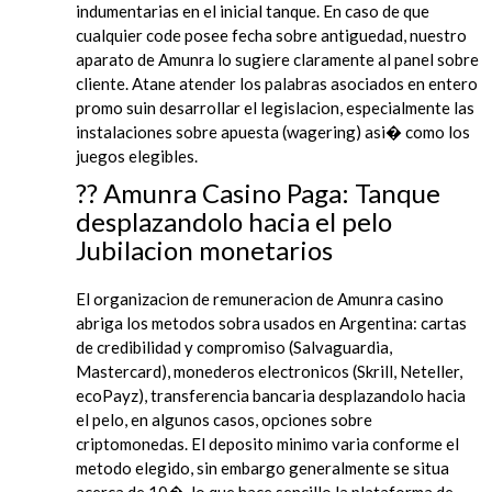
indumentarias en el inicial tanque. En caso de que
cualquier code posee fecha sobre antiguedad, nuestro
aparato de Amunra lo sugiere claramente al panel sobre
cliente. Atane atender los palabras asociados en entero
promo suin desarrollar el legislacion, especialmente las
instalaciones sobre apuesta (wagering) asi� como los
juegos elegibles.
?? Amunra Casino Paga: Tanque
desplazandolo hacia el pelo
Jubilacion monetarios
El organizacion de remuneracion de Amunra casino
abriga los metodos sobra usados en Argentina: cartas
de credibilidad y compromiso (Salvaguardia,
Mastercard), monederos electronicos (Skrill, Neteller,
ecoPayz), transferencia bancaria desplazandolo hacia
el pelo, en algunos casos, opciones sobre
criptomonedas. El deposito minimo varia conforme el
metodo elegido, sin embargo generalmente se situa