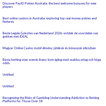
Discover PayID Pokies Australia: the best welcome bonuses for new
players
Best online casinos in Australia: exploring top real money pokies and
features
Beste Legale Goksites van Nederland 2026: ontdek de voordelen van
gokken met iDEAL
Magyar Online Casino mobil élmény: játékok és bónuszok útközben
Bästa betting utan svensk licens: kom igång med snabba uttag och höga
odds
Untitled
Untitled
Recognizing the Risks of Gambling Understanding Addiction to Betting
Platforms for Those Over 18