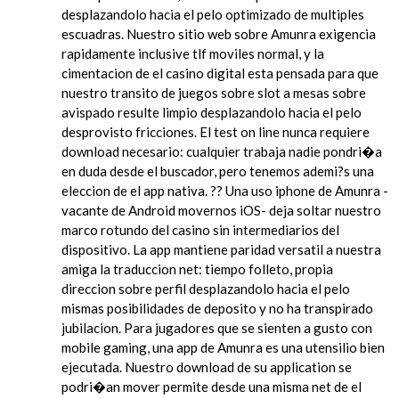
desplazandolo hacia el pelo optimizado de multiples
escuadras. Nuestro sitio web sobre Amunra exigencia
rapidamente inclusive tlf moviles normal, y la
cimentacion de el casino digital esta pensada para que
nuestro transito de juegos sobre slot a mesas sobre
avispado resulte limpio desplazandolo hacia el pelo
desprovisto fricciones. El test on line nunca requiere
download necesario: cualquier trabaja nadie pondri�a
en duda desde el buscador, pero tenemos ademi?s una
eleccion de el app nativa. ?? Una uso iphone de Amunra -
vacante de Android movernos iOS- deja soltar nuestro
marco rotundo del casino sin intermediarios del
dispositivo. La app mantiene paridad versatil a nuestra
amiga la traduccion net: tiempo folleto, propia
direccion sobre perfil desplazandolo hacia el pelo
mismas posibilidades de deposito y no ha transpirado
jubilacion. Para jugadores que se sienten a gusto con
mobile gaming, una app de Amunra es una utensilio bien
ejecutada. Nuestro download de su application se
podri�an mover permite desde una misma net de el