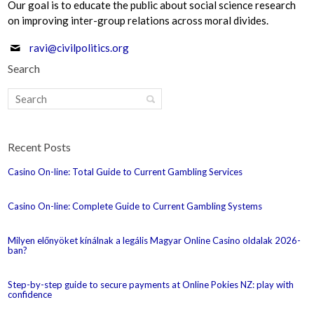
Our goal is to educate the public about social science research
on improving inter-group relations across moral divides.
ravi@civilpolitics.org
Search
Recent Posts
Casino On-line: Total Guide to Current Gambling Services
Casino On-line: Complete Guide to Current Gambling Systems
Milyen előnyöket kínálnak a legális Magyar Online Casino oldalak 2026-
ban?
Step-by-step guide to secure payments at Online Pokies NZ: play with
confidence