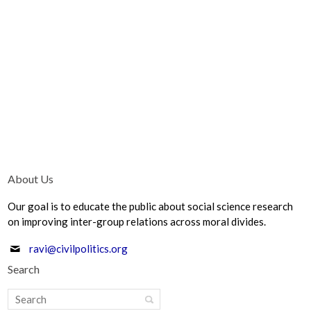
About Us
Our goal is to educate the public about social science research
on improving inter-group relations across moral divides.
ravi@civilpolitics.org
Search