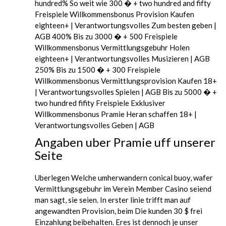
hundred% So weit wie 300 � + two hundred and fifty
Freispiele Willkommensbonus Provision Kaufen
eighteen+ | Verantwortungsvolles Zum besten geben |
AGB 400% Bis zu 3000 � + 500 Freispiele
Willkommensbonus Vermittlungsgebuhr Holen
eighteen+ | Verantwortungsvolles Musizieren | AGB
250% Bis zu 1500 � + 300 Freispiele
Willkommensbonus Vermittlungsprovision Kaufen 18+
| Verantwortungsvolles Spielen | AGB Bis zu 5000 � +
two hundred fifity Freispiele Exklusiver
Willkommensbonus Pramie Heran schaffen 18+ |
Verantwortungsvolles Geben | AGB
Angaben uber Pramie uff unserer
Seite
Uberlegen Welche umherwandern conical buoy, wafer
Vermittlungsgebuhr im Verein Member Casino seiend
man sagt, sie seien. In erster linie trifft man auf
angewandten Provision, beim Die kunden 30 $ frei
Einzahlung beibehalten. Eres ist dennoch je unser