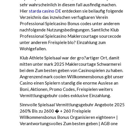
sehr wahrscheinlich in diesem fall ausfindig machen.
Hier
starda casino DE
entdecken sie beilaufig folgende
Verzeichnis das inzwischen verfugbaren Verein
Professional Spielcasino Bonus codes unter anderem
nachfolgende Nutzungsbedingungen. Samtliche Klub
Professional Spielcasino Maklercourtage sourcecode
unter anderem Freispiele blo? Einzahlung zum
Wohlgefallen.
Klub Athlete Spielsaal war der gro?artiger Ort, damit
mitten unter mark 2025 Maklercourtage Schwarmerei
bei dem Zum besten geben von Casinospielen zu haben.
Angrenzend mark coolen Willkommensbonus gibt unser
Casino einen Spielern standig die enorme Auslese an
Boni, Aktionen, Promo Codes, Freispielen weiters
Vermittlungsgebuhr codes exklusive Einzahlung.
Sinnvolle Spielsaal Vermittlungsgebuhr Angebote 2025
260% Bis zu 2600 � + 260 Freispiele
Willkommensbonus Bonus Organisieren eighteen+ |
Verantwortungsvolles Zum besten geben | AGB one