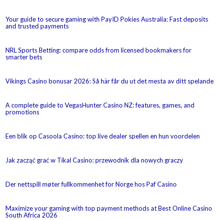
Your guide to secure gaming with PayID Pokies Australia: Fast deposits
and trusted payments
NRL Sports Betting: compare odds from licensed bookmakers for
smarter bets
Vikings Casino bonusar 2026: Så här får du ut det mesta av ditt spelande
A complete guide to VegasHunter Casino NZ: features, games, and
promotions
Een blik op Casoola Casino: top live dealer spellen en hun voordelen
Jak zacząć grać w Tikal Casino: przewodnik dla nowych graczy
Der nettspill møter fullkommenhet for Norge hos Paf Casino
Maximize your gaming with top payment methods at Best Online Casino
South Africa 2026