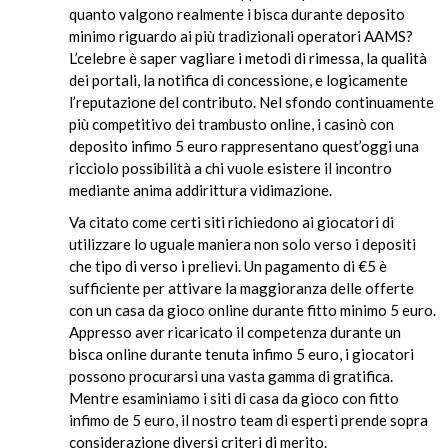
quanto valgono realmente i bisca durante deposito
minimo riguardo ai più tradizionali operatori AAMS?
L’celebre è saper vagliare i metodi di rimessa, la qualità
dei portali, la notifica di concessione, e logicamente
l’reputazione del contributo. Nel sfondo continuamente
più competitivo dei trambusto online, i casinò con
deposito infimo 5 euro rappresentano quest’oggi una
ricciolo possibilità a chi vuole esistere il incontro
mediante anima addirittura vidimazione.
Va citato come certi siti richiedono ai giocatori di
utilizzare lo uguale maniera non solo verso i depositi
che tipo di verso i prelievi. Un pagamento di €5 è
sufficiente per attivare la maggioranza delle offerte
con un casa da gioco online durante fitto minimo 5 euro.
Appresso aver ricaricato il competenza durante un
bisca online durante tenuta infimo 5 euro, i giocatori
possono procurarsi una vasta gamma di gratifica.
Mentre esaminiamo i siti di casa da gioco con fitto
infimo de 5 euro, il nostro team di esperti prende sopra
considerazione diversi criteri di merito.