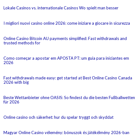
Lokale Casinos vs. internationale Casinos Wo spielt man besser
I migliori nuovi casino online 2026: come iniziare a giocare in sicurezza
Online Casino Bitcoin AU payments simplified: Fast withdrawals and
trusted methods for
Como começar a apostar em APOSTA PT: um guia para iniciantes em
2026
Fast withdrawals made easy: get started at Best Online Casino Canada
2026 with big
Beste Wettanbieter ohne OASIS: So findest du die besten Fußballwetten
für 2026
Online casino och säkerhet: hur du spelar tryggt och skyddat
Magyar Online Casino vélemény: bónuszok és játékélmény 2026-ban