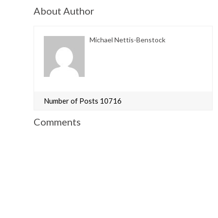
About Author
Michael Nettis-Benstock
Number of Posts 10716
Comments