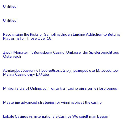
Untitled
Untitled
Recognizing the Risks of Gambling Understanding Addiction to Betting
Platforms for Those Over 18
Zwölf Monate mit Bonuskong Casino: Umfassender Spielerbericht aus
Österreich
Αντιλαμβανόμενοι τις Προϋποθέσεις Στοιχηματισμού στα Μπόνους του
Malina Casino στην Ελλάδα
Migliori Siti Slot Online: confronto tra i casinò più sicuri e i loro bonus
Mastering advanced strategies for winning big at the casino
Lokale Casinos vs. internationale Casinos Wo spielt man besser