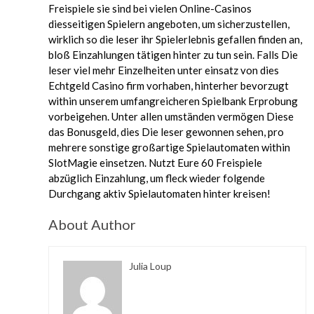
Freispiele sie sind bei vielen Online-Casinos
diesseitigen Spielern angeboten, um sicherzustellen,
wirklich so die leser ihr Spielerlebnis gefallen finden an,
bloß Einzahlungen tätigen hinter zu tun sein. Falls Die
leser viel mehr Einzelheiten unter einsatz von dies
Echtgeld Casino firm vorhaben, hinterher bevorzugt
within unserem umfangreicheren Spielbank Erprobung
vorbeigehen. Unter allen umständen vermögen Diese
das Bonusgeld, dies Die leser gewonnen sehen, pro
mehrere sonstige großartige Spielautomaten within
SlotMagie einsetzen. Nutzt Eure 60 Freispiele
abzüglich Einzahlung, um fleck wieder folgende
Durchgang aktiv Spielautomaten hinter kreisen!
About Author
Julia Loup