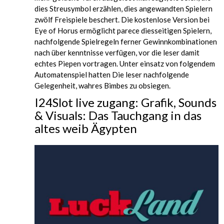
dies Streusymbol erzählen, dies angewandten Spielern
zwölf Freispiele beschert. Die kostenlose Version bei
Eye of Horus ermöglicht parece diesseitigen Spielern,
nachfolgende Spielregeln ferner Gewinnkombinationen
nach über kenntnisse verfügen, vor die leser damit
echtes Piepen vortragen. Unter einsatz von folgendem
Automatenspiel hatten Die leser nachfolgende
Gelegenheit, wahres Bimbes zu obsiegen.
I24Slot live zugang: Grafik, Sounds
& Visuals: Das Tauchgang in das
altes weib Ägypten