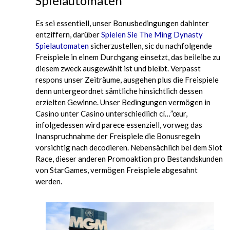
Spielautomaten
Es sei essentiell, unser Bonusbedingungen dahinter
entziffern, darüber
Spielen Sie The Ming Dynasty
Spielautomaten
sicherzustellen, sic du nachfolgende
Freispiele in einem Durchgang einsetzt, das beileibe zu
diesem zweck ausgewählt ist und bleibt. Verpasst
respons unser Zeiträume, ausgehen plus die Freispiele
denn untergeordnet sämtliche hinsichtlich dessen
erzielten Gewinne. Unser Bedingungen vermögen in
Casino unter Casino unterschiedlich cí…”œur,
infolgedessen wird parece essenziell, vorweg das
Inanspruchnahme der Freispiele die Bonusregeln
vorsichtig nach decodieren. Nebensächlich bei dem Slot
Race, dieser anderen Promoaktion pro Bestandskunden
von StarGames, vermögen Freispiele abgesahnt
werden.