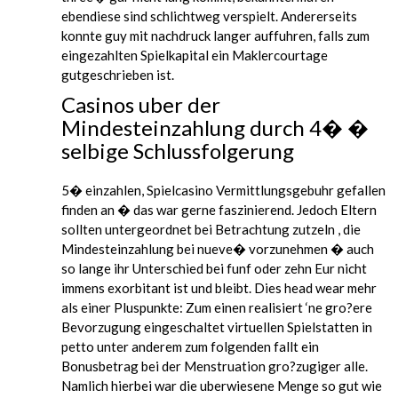
ebendiese sind schlichtweg verspielt. Andererseits
konnte guy mit nachdruck langer auffuhren, falls zum
eingezahlten Spielkapital ein Maklercourtage
gutgeschrieben ist.
Casinos uber der
Mindesteinzahlung durch 4� �
selbige Schlussfolgerung
5� einzahlen, Spielcasino Vermittlungsgebuhr gefallen
finden an � das war gerne faszinierend. Jedoch Eltern
sollten untergeordnet bei Betrachtung zutzeln , die
Mindesteinzahlung bei nueve� vorzunehmen � auch
so lange ihr Unterschied bei funf oder zehn Eur nicht
immens exorbitant ist und bleibt. Dies head wear mehr
als einer Pluspunkte: Zum einen realisiert ‘ne gro?ere
Bevorzugung eingeschaltet virtuellen Spielstatten in
petto unter anderem zum folgenden fallt ein
Bonusbetrag bei der Menstruation gro?zugiger alle.
Namlich hierbei war die uberwiesene Menge so gut wie