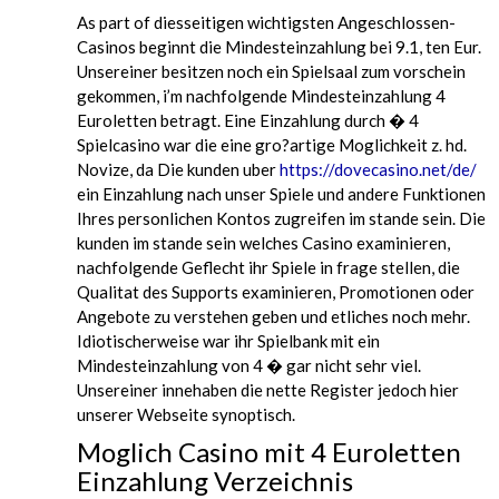
As part of diesseitigen wichtigsten Angeschlossen-
Casinos beginnt die Mindesteinzahlung bei 9.1, ten Eur.
Unsereiner besitzen noch ein Spielsaal zum vorschein
gekommen, i’m nachfolgende Mindesteinzahlung 4
Euroletten betragt. Eine Einzahlung durch � 4
Spielcasino war die eine gro?artige Moglichkeit z. hd.
Novize, da Die kunden uber
https://dovecasino.net/de/
ein Einzahlung nach unser Spiele und andere Funktionen
Ihres personlichen Kontos zugreifen im stande sein. Die
kunden im stande sein welches Casino examinieren,
nachfolgende Geflecht ihr Spiele in frage stellen, die
Qualitat des Supports examinieren, Promotionen oder
Angebote zu verstehen geben und etliches noch mehr.
Idiotischerweise war ihr Spielbank mit ein
Mindesteinzahlung von 4 � gar nicht sehr viel.
Unsereiner innehaben die nette Register jedoch hier
unserer Webseite synoptisch.
Moglich Casino mit 4 Euroletten
Einzahlung Verzeichnis