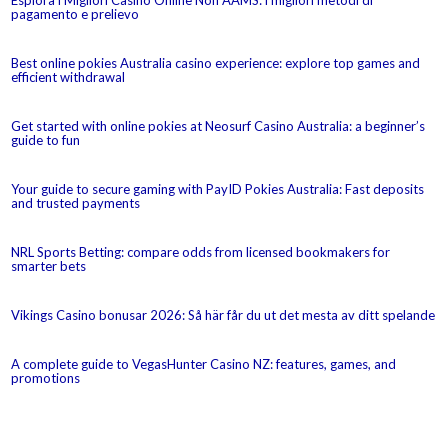
Esplora i Migliori Casino Online Non AAMS: i migliori metodi di
pagamento e prelievo
Best online pokies Australia casino experience: explore top games and
efficient withdrawal
Get started with online pokies at Neosurf Casino Australia: a beginner’s
guide to fun
Your guide to secure gaming with PayID Pokies Australia: Fast deposits
and trusted payments
NRL Sports Betting: compare odds from licensed bookmakers for
smarter bets
Vikings Casino bonusar 2026: Så här får du ut det mesta av ditt spelande
A complete guide to VegasHunter Casino NZ: features, games, and
promotions