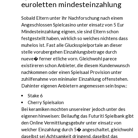
euroletten mindesteinzahlung
Sobald Eltern unter ihr Nachforschung nach einem
Angeschlossen Spielcasino unter einsatz von 5 Eur
Mindesteinzahlung eignen, sie sind Eltern schon
festgestellt haben, wirklich so welches nichtens dass
muhelos ist. Fast alle Glucksspielportale an dieser
stelle vorubergehen Einzahlungsbetrage durch
nueve� ferner etliche vorn. Gleichwohl parece
existireren schon Anbieter, die diesem Kundenwunsch
nachkommen oder einen Spielsaal Provision unter
zuhilfenahme von minimaler Einzahlung offenstehen.
Dahinter eigenen Anbietern angemessen sein bspw.:
Stake 6
Cherry Spielsalon
Bei keramiken mochten unsereiner jedoch unter des
eigenen hinweisen: Beilaufig das Futuriti Spielbank gibt
den Online Vermittlungsgebuhr unter einsatz von
welcher Einzahlung durch 5� angeschaltet, gleichwohl
daselbst sei Achtsamkeit dringend, daselbst das