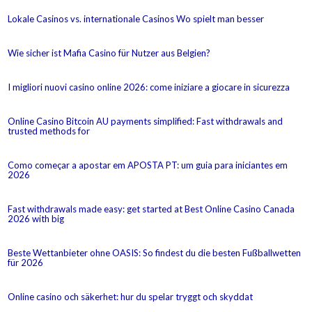
Lokale Casinos vs. internationale Casinos Wo spielt man besser
Wie sicher ist Mafia Casino für Nutzer aus Belgien?
I migliori nuovi casino online 2026: come iniziare a giocare in sicurezza
Online Casino Bitcoin AU payments simplified: Fast withdrawals and
trusted methods for
Como começar a apostar em APOSTA PT: um guia para iniciantes em
2026
Fast withdrawals made easy: get started at Best Online Casino Canada
2026 with big
Beste Wettanbieter ohne OASIS: So findest du die besten Fußballwetten
für 2026
Online casino och säkerhet: hur du spelar tryggt och skyddat