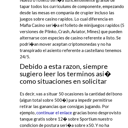
Nuestro folleto seri�a suficientemente grande de
tapar todos los curriculums de componente, empezando
desde las mesas en compania de crupier incluso las
juegos sobre casino rapidos. Lo cual diferencia en
Mafia Casino seri�a el folleto de minijuegos rapidos (5
versiones de Plinko, Crash, Aviator, Mines) que pueden
alternarse con especies de casino referente a listo. Se
podri�an mover aceptan criptomonedas y no ha
transpirado el asiento referente a castellano tenemos
24/5.
Debido a esta razon, siempre
sugiero leer los terminos asi�
como situaciones en solicitar
Es decir, vas a situar 50 ocasiones la cantidad del bono
(algun total sobre 500�) para impedir permitirse
retirar las ganancias que consigas jugando. Por
ejemplo,
continuar el enlace
gracias bono desprovisto
tanque gratis sobre 12� sobre Sportium nuestro
condicion de postura seri�a sobre x50. Y no ha