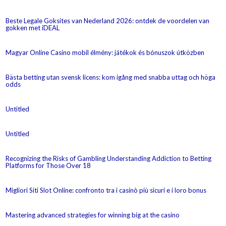
Beste Legale Goksites van Nederland 2026: ontdek de voordelen van
gokken met iDEAL
Magyar Online Casino mobil élmény: játékok és bónuszok útközben
Bästa betting utan svensk licens: kom igång med snabba uttag och höga
odds
Untitled
Untitled
Recognizing the Risks of Gambling Understanding Addiction to Betting
Platforms for Those Over 18
Migliori Siti Slot Online: confronto tra i casinò più sicuri e i loro bonus
Mastering advanced strategies for winning big at the casino