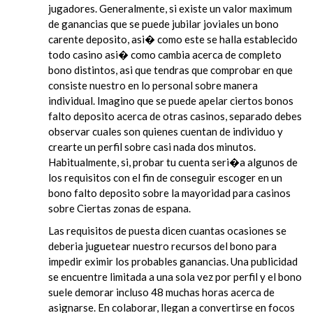
jugadores. Generalmente, si existe un valor maximum
de ganancias que se puede jubilar joviales un bono
carente deposito, asi� como este se halla establecido
todo casino asi� como cambia acerca de completo
bono distintos, asi que tendras que comprobar en que
consiste nuestro en lo personal sobre manera
individual. Imagino que se puede apelar ciertos bonos
falto deposito acerca de otras casinos, separado debes
observar cuales son quienes cuentan de individuo y
crearte un perfil sobre casi nada dos minutos.
Habitualmente, si, probar tu cuenta seri�a algunos de
los requisitos con el fin de conseguir escoger en un
bono falto deposito sobre la mayoridad para casinos
sobre Ciertas zonas de espana.
Las requisitos de puesta dicen cuantas ocasiones se
deberia juguetear nuestro recursos del bono para
impedir eximir los probables ganancias. Una publicidad
se encuentre limitada a una sola vez por perfil y el bono
suele demorar incluso 48 muchas horas acerca de
asignarse. En colaborar, llegan a convertirse en focos