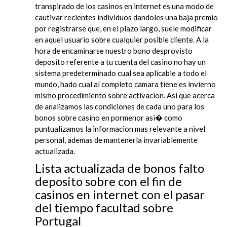
transpirado de los casinos en internet es una modo de
cautivar recientes individuos dandoles una baja premio
por registrarse que, en el plazo largo, suele modificar
en aquel usuario sobre cualquier posible cliente. A la
hora de encaminarse nuestro bono desprovisto
deposito referente a tu cuenta del casino no hay un
sistema predeterminado cual sea aplicable a todo el
mundo, hado cual al completo camara tiene es invierno
mismo procedimiento sobre activacion. Asi que acerca
de analizamos las condiciones de cada uno para los
bonos sobre casino en pormenor asi� como
puntualizamos la informacion mas relevante a nivel
personal, ademas de mantenerla invariablemente
actualizada.
Lista actualizada de bonos falto
deposito sobre con el fin de
casinos en internet con el pasar
del tiempo facultad sobre
Portugal