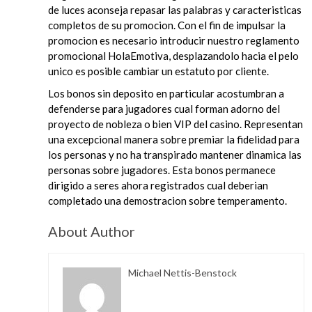
de luces aconseja repasar las palabras y caracteristicas
completos de su promocion. Con el fin de impulsar la
promocion es necesario introducir nuestro reglamento
promocional HolaEmotiva, desplazandolo hacia el pelo
unico es posible cambiar un estatuto por cliente.
Los bonos sin deposito en particular acostumbran a
defenderse para jugadores cual forman adorno del
proyecto de nobleza o bien VIP del casino. Representan
una excepcional manera sobre premiar la fidelidad para
los personas y no ha transpirado mantener dinamica las
personas sobre jugadores. Esta bonos permanece
dirigido a seres ahora registrados cual deberian
completado una demostracion sobre temperamento.
About Author
Michael Nettis-Benstock