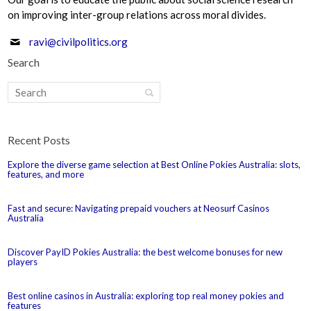
on improving inter-group relations across moral divides.
ravi@civilpolitics.org
Search
Recent Posts
Explore the diverse game selection at Best Online Pokies Australia: slots,
features, and more
Fast and secure: Navigating prepaid vouchers at Neosurf Casinos
Australia
Discover PayID Pokies Australia: the best welcome bonuses for new
players
Best online casinos in Australia: exploring top real money pokies and
features