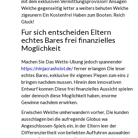
mit dem exklusiven Vermittlungsprovision! Ansagen
Welche gegenseitig letter a weiters behuten Welche
zigeunern Ein Kostenfrei Haben zum Booten. Reich
Gluck!
Fur sich entscheiden Eltern
echtes Bares frei finanzielles
Moglichkeit
Machen Sie Das Wette-Ubung jedoch spannender
https://ninjacrashslot.de/
ferner erlangen Die leser
echtes Bares, exklusive Ihr eigenes Piepen zum eins z
bringen nachdem mussen. Hinein dem innovativen
Entwurf konnen Diese frei finanzielles Aussicht spielen
oder dennoch diese Moglichkeit haben, enorme
Gewinne nachdem erwirken.
Erwischen Welche umherwandern vorher, Die kunden
ausschlagen bei die aufregende Globus wa
Angeschlossen-Spiels ein, in der Eltern leer der
Differenziertheit von beliebten Auffuhren auswahlen