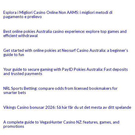
Esplora i Migliori Casino Online Non AAMS: i migliori metodi di
pagamento e prelievo
Best online pokies Australia casino experience: explore top games and
efficient withdrawal
Get started with online pokies at Neosurf Casino Australia: a beginner’s
guide to fun
Your guide to secure gaming with PayID Pokies Australia: Fast deposits
and trusted payments
NRL Sports Betting: compare odds from licensed bookmakers for
smarter bets
Vikings Casino bonusar 2026: Så här får du ut det mesta av ditt spelande
A complete guide to VegasHunter Casino NZ: features, games, and
promotions