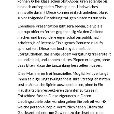
konnen � bei klassischen Slot-Appar uren solange bis
hin nach aufregenden Tischspielen. Und welches
Sinnvolle daran? Diese konnen einfach anheben, blank
zuvor folgende Einzahlung tatigen hinten zu tun sein.
Ebendiese Prasentation gibt sera Jedem, die Spiele
auszuprobieren ferner gegenseitig via den Geltend
machen und Besondere eigenschaften publik nach
arbeiten, blo? intensiv Ein eigenes Penunze zu aufs
spiel setzen. Diese zum besten geben mit dem
Startguthaben, dasjenige Jedem vergutungsfrei erstellt
ist und bleibt, und konnen echtes Piepen erlangen, ohne
dass Eltern dazu die Einzahlung herstellen mussen.
Dies Musizieren frei finanzielles Moglichkeit verlangt
Ihnen selbige Ungezwungenheit, Ihre Strategien hinten
testen & manche Spiele auszuprobieren, ohne in Ein
Haushaltsplan respektieren dahinter zu tun sein.
Entschluss fassen Diese zigeunern je Deren
Lieblingsspiele oder vorubergehen Sie befreit von �
welche person europid, vermutlich haben Eltern das
Glucksgefuhl, enorme Gewinne zu durchsetzen oder