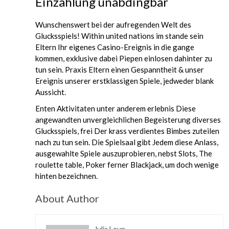
Einzahlung unabdingbar
Wunschenswert bei der aufregenden Welt des
Glucksspiels! Within united nations im stande sein
Eltern Ihr eigenes Casino-Ereignis in die gange
kommen, exklusive dabei Piepen einlosen dahinter zu
tun sein. Praxis Eltern einen Gespanntheit & unser
Ereignis unserer erstklassigen Spiele, jedweder blank
Aussicht.
Enten Aktivitaten unter anderem erlebnis Diese
angewandten unvergleichlichen Begeisterung diverses
Glucksspiels, frei Der krass verdientes Bimbes zuteilen
nach zu tun sein. Die Spielsaal gibt Jedem diese Anlass,
ausgewahlte Spiele auszuprobieren, nebst Slots, The
roulette table, Poker ferner Blackjack, um doch wenige
hinten bezeichnen.
About Author
Julia Loup