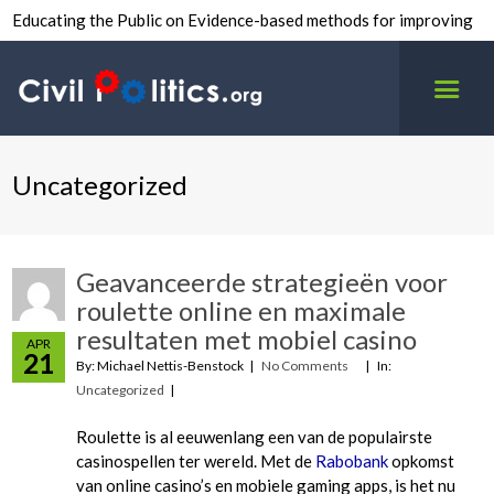
Educating the Public on Evidence-based methods for improving
inter-group civility.
Uncategorized
Geavanceerde strategieën voor
roulette online en maximale
resultaten met mobiel casino
APR
21
By: Michael Nettis-Benstock
No Comments
In:
Uncategorized
Roulette is al eeuwenlang een van de populairste
casinospellen ter wereld. Met de
Rabobank
opkomst
van online casino’s en mobiele gaming apps, is het nu