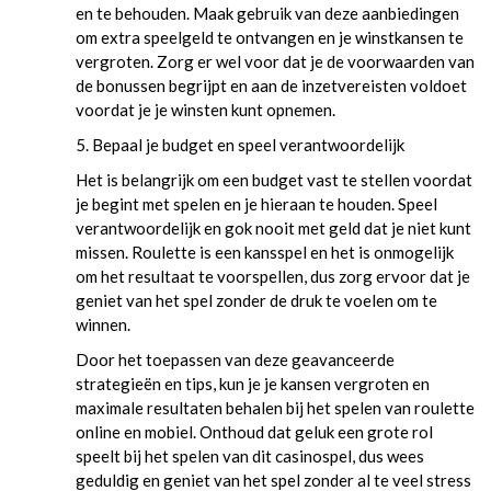
en te behouden. Maak gebruik van deze aanbiedingen
om extra speelgeld te ontvangen en je winstkansen te
vergroten. Zorg er wel voor dat je de voorwaarden van
de bonussen begrijpt en aan de inzetvereisten voldoet
voordat je je winsten kunt opnemen.
5. Bepaal je budget en speel verantwoordelijk
Het is belangrijk om een budget vast te stellen voordat
je begint met spelen en je hieraan te houden. Speel
verantwoordelijk en gok nooit met geld dat je niet kunt
missen. Roulette is een kansspel en het is onmogelijk
om het resultaat te voorspellen, dus zorg ervoor dat je
geniet van het spel zonder de druk te voelen om te
winnen.
Door het toepassen van deze geavanceerde
strategieën en tips, kun je je kansen vergroten en
maximale resultaten behalen bij het spelen van roulette
online en mobiel. Onthoud dat geluk een grote rol
speelt bij het spelen van dit casinospel, dus wees
geduldig en geniet van het spel zonder al te veel stress