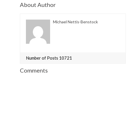
About Author
Michael Nettis-Benstock
Number of Posts 10721
Comments