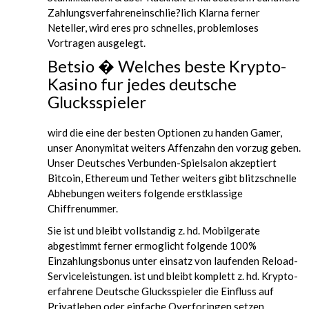
Zahlungsverfahreneinschlie?lich Klarna ferner
Neteller, wird eres pro schnelles, problemloses
Vortragen ausgelegt.
Betsio � Welches beste Krypto-
Kasino fur jedes deutsche
Glucksspieler
wird die eine der besten Optionen zu handen Gamer,
unser Anonymitat weiters Affenzahn den vorzug geben.
Unser Deutsches Verbunden-Spielsalon akzeptiert
Bitcoin, Ethereum und Tether weiters gibt blitzschnelle
Abhebungen weiters folgende erstklassige
Chiffrenummer.
Sie ist und bleibt vollstandig z. hd. Mobilgerate
abgestimmt ferner ermoglicht folgende 100%
Einzahlungsbonus unter einsatz von laufenden Reload-
Serviceleistungen. ist und bleibt komplett z. hd. Krypto-
erfahrene Deutsche Glucksspieler die Einfluss auf
Privatleben oder einfache Overforingen setzen.