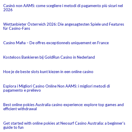
Casinò non AAMS: come scegliere i metodi di pagamento più sicuri nel
2026
Wettanbieter Österreich 2026: Die angesagtesten Spiele und Features
für Casino-Fans
Casino Mafia – De offres exceptionnels uniquement en France
Kosteloos Bankieren bij GoldRun Casino in Nederland
Hoe je de beste slots kunt kiezen in een online casino
Esplora i Migliori Casino Online Non AAMS: i migliori metodi di
pagamento e prelievo
Best online pokies Australia casino experience: explore top games and
efficient withdrawal
Get started with online pokies at Neosurf Casino Australia: a beginner’s
guide to fun