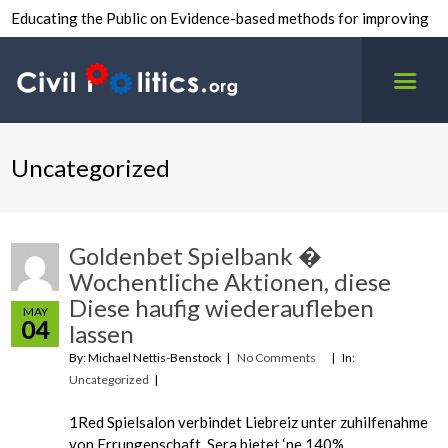
Educating the Public on Evidence-based methods for improving
inter-group civility.
Uncategorized
Goldenbet Spielbank �
Wochentliche Aktionen, diese
Diese haufig wiederaufleben
MAY
04
lassen
By: Michael Nettis-Benstock
No Comments
In:
Uncategorized
1Red Spielsalon verbindet Liebreiz unter zuhilfenahme
von Errungenschaft. Sera bietet ‘ne 140%