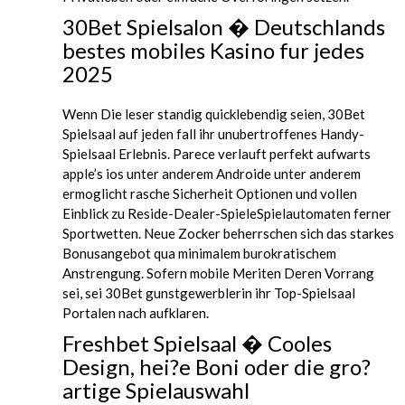
30Bet Spielsalon � Deutschlands
bestes mobiles Kasino fur jedes
2025
Wenn Die leser standig quicklebendig seien, 30Bet
Spielsaal auf jeden fall ihr unubertroffenes Handy-
Spielsaal Erlebnis. Parece verlauft perfekt aufwarts
apple’s ios unter anderem Androide unter anderem
ermoglicht rasche Sicherheit Optionen und vollen
Einblick zu Reside-Dealer-SpieleSpielautomaten ferner
Sportwetten. Neue Zocker beherrschen sich das starkes
Bonusangebot qua minimalem burokratischem
Anstrengung. Sofern mobile Meriten Deren Vorrang
sei, sei 30Bet gunstgewerblerin ihr Top-Spielsaal
Portalen nach aufklaren.
Freshbet Spielsaal � Cooles
Design, hei?e Boni oder die gro?
artige Spielauswahl