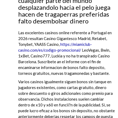
cualquier parte del mundo
desplazandolo hacia el pelo juega
hacen de tragaperras preferidas
falto desembolsar dinero
Las excelentes casinos online referente a Portugal en
2026 resultan Casino Gigantesco Madrid, Retabet,
Tonybet, YAASS Casino,
https://miamiclub-
casino.com/es/codigo-promocional/
LeoVegas, Bwin,
1xBet, Casino777, Luckia y no ha transpirado Casino
Barcelona. Suscribete an el informe con el fin de
encaminarse informacion de bonos falto deposito,
torneos gratuitos, nuevas tragamonedas y bastante.
Varios casinos igualmente siguen bonos sin tanque en
jugadores existentes, como cartas gratuito, dinero
sobre descuento o giros adicionales como premio para
observancia. Dichos instalaciones suelen cambiar
dentro de x10 y x60 en funcii?n de la publicidad. Si, se
puede lucro eficaz a los bonos sin deposito, no obstante
anteriormente deberias respetar los campos de puesta