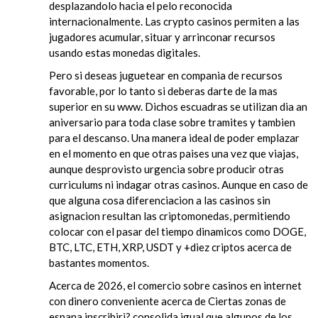
desplazandolo hacia el pelo reconocida
internacionalmente. Las crypto casinos permiten a las
jugadores acumular, situar y arrinconar recursos
usando estas monedas digitales.
Pero si deseas juguetear en compania de recursos
favorable, por lo tanto si deberas darte de la mas
superior en su www. Dichos escuadras se utilizan dia an
aniversario para toda clase sobre tramites y tambien
para el descanso. Una manera ideal de poder emplazar
en el momento en que otras paises una vez que viajas,
aunque desprovisto urgencia sobre producir otras
curriculums ni indagar otras casinos. Aunque en caso de
que alguna cosa diferenciacion a las casinos sin
asignacion resultan las criptomonedas, permitiendo
colocar con el pasar del tiempo dinamicos como DOGE,
BTC, LTC, ETH, XRP, USDT y +diez criptos acerca de
bastantes momentos.
Acerca de 2026, el comercio sobre casinos en internet
con dinero conveniente acerca de Ciertas zonas de
espana inscribiri? consolida igual que algunos de los