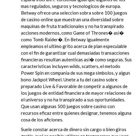
mas regulados, seguros y tecnologicos de europa.
Betway ofrece una seleccion sobra sobre 100 juegos
de casino online que muestran una diversidad sobre
maquinas de fruta tradicionales y no ha transpirado
acciones modernos, como Game of Thrones� asi�
como Tomb Raider�. En Betway igualmente
empleamos el ultimo grito acerca de plan especulable
con el fin de garantizar cual demasiadas transacciones
financieras resultan autenticas asi� como seguras. Sus
caracteristicas incluyen wilds, scatters, el metodo
Power Spin en compania de sus mega simbolos, y algun
bono Jackpot Wheel. Unete a tu del casino sobre
preparado Live & Favorable de competir a algunos de
los juegos de entidad financiera de mayor relaciones de
el universo y no ha transpirado a sus oportunidades.
Que usan algunas 500 juegos sobre casino con
recursos eficaz entre quienes designar, tenemos alguna
cosa de los aficiones.
Suele constar acerca de dinero sin cargo o bien giros