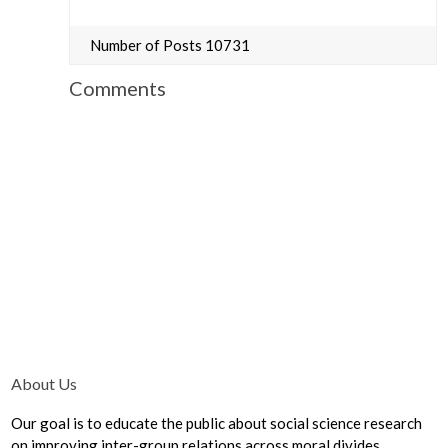
Number of Posts 10731
Comments
About Us
Our goal is to educate the public about social science research
on improving inter-group relations across moral divides.