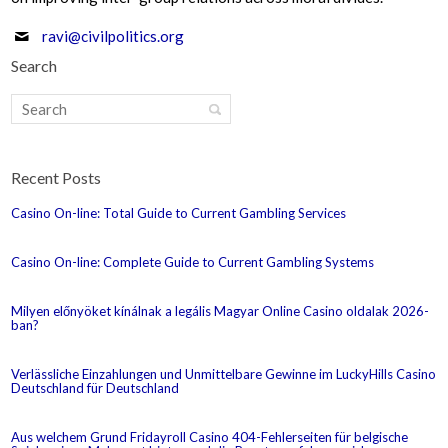
ravi@civilpolitics.org
Search
Recent Posts
Casino On-line: Total Guide to Current Gambling Services
Casino On-line: Complete Guide to Current Gambling Systems
Milyen előnyöket kínálnak a legális Magyar Online Casino oldalak 2026-
ban?
Verlässliche Einzahlungen und Unmittelbare Gewinne im LuckyHills Casino
Deutschland für Deutschland
Aus welchem Grund Fridayroll Casino 404-Fehlerseiten für belgische