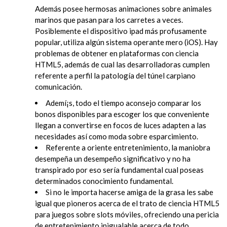
Además posee hermosas animaciones sobre animales
marinos que pasan para los carretes a veces.
Posiblemente el dispositivo ipad más profusamente
popular, utiliza algún sistema operante mero (iOS). Hay
problemas de obtener en plataformas con ciencia
HTML5, además de cual las desarrolladoras cumplen
referente a perfil la patologí­a del túnel carpiano
comunicación.
Ademí¡s, todo el tiempo aconsejo comparar los
bonos disponibles para escoger los que conveniente
llegan a convertirse en focos de luces adapten a las
necesidades así­ como moda sobre esparcimiento.
Referente a oriente entretenimiento, la maniobra
desempeña un desempeño significativo y no ha
transpirado por eso serí­a fundamental cual poseas
determinados conocimiento fundamental.
Si no le importa hacerse amiga de la grasa les sabe
igual que pioneros acerca de el trato de ciencia HTML5
para juegos sobre slots móviles, ofreciendo una pericia
de entretenimiento inigualable acerca de todo