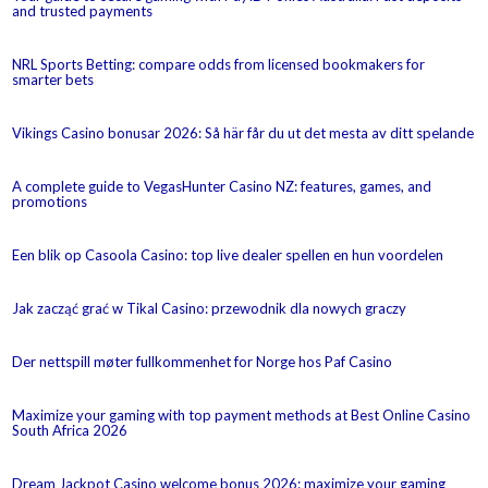
and trusted payments
NRL Sports Betting: compare odds from licensed bookmakers for
smarter bets
Vikings Casino bonusar 2026: Så här får du ut det mesta av ditt spelande
A complete guide to VegasHunter Casino NZ: features, games, and
promotions
Een blik op Casoola Casino: top live dealer spellen en hun voordelen
Jak zacząć grać w Tikal Casino: przewodnik dla nowych graczy
Der nettspill møter fullkommenhet for Norge hos Paf Casino
Maximize your gaming with top payment methods at Best Online Casino
South Africa 2026
Dream Jackpot Casino welcome bonus 2026: maximize your gaming