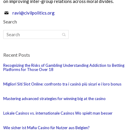
on improving inter-group relations across moral divides.
ravi@civilpolitics.org
Search
Recent Posts
Recognizing the Risks of Gambling Understanding Addiction to Betting
Platforms for Those Over 18
Migliori Siti Slot Online: confronto tra i casinò più sicuri e i loro bonus
Mastering advanced strategies for winning big at the casino
Lokale Casinos vs. internationale Casinos Wo spielt man besser
Wie sicher ist Mafia Casino für Nutzer aus Belgien?