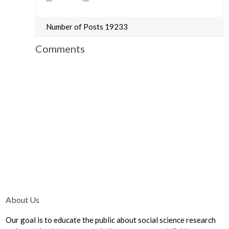
Number of Posts 19233
Comments
About Us
Our goal is to educate the public about social science research