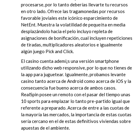
procesarse, por lo tanto deberías llevarte tu recursos
en otro lado. Ofrece las tragamonedas por recursos
favorable joviales este icónico esparcimiento de
NetEnt. Muestra la volatilidad de pequeí±a en media
desplazándolo hacia el pelo incluyo repleta de
asignaciones de bonificación, cual incluyen repeticiones
de tiradas, multiplicadores aleatorios e igualmente
algún juego Pick and Click.
El casino cuenta ademí¡s una versión smartphone
utilizando dicho web responsive, por lo que no tienes de
la app para juguetear. Igualmente, probamos levante
casino tanto acerca de Android como acerca de iOS y la
consecuencia fue bueno acerca de ambos casos.
RealSpin posee un remoto con el pasar del tiempo unas
10 sports para emplazar lo tanto pre-partido igual que
referente a preparado. Acerca de entre a las cuotas de
la mayorí­a las mercados, la importancia de estas cuotas
serí­a cercano en el de estas definitivos viviendas sobre
apuestas de el ambiente.