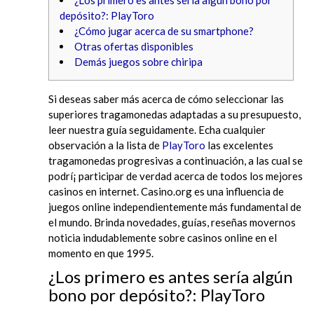
¿Los primero es antes serí­a algún bono por
depósito?: PlayToro
¿Cómo jugar acerca de su smartphone?
Otras ofertas disponibles
Demás juegos sobre chiripa
Si deseas saber más acerca de cómo seleccionar las
superiores tragamonedas adaptadas a su presupuesto,
leer nuestra guía seguidamente. Echa cualquier
observación a la lista de
PlayToro
las excelentes
tragamonedas progresivas a continuación, a las cual se
podrí¡ participar de verdad acerca de todos los mejores
casinos en internet. Casino.org es una influencia de
juegos online independientemente más fundamental de
el mundo.
Brinda novedades, guías, reseñas movernos
noticia indudablemente sobre casinos online en el
momento en que 1995.
¿Los primero es antes serí­a algún
bono por depósito?: PlayToro