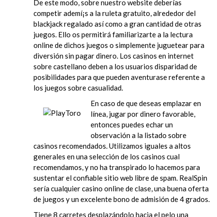
De este modo, sobre nuestro website deberías
competir ademí¡s a la ruleta gratuito, alrededor del
blackjack regalado así­ como a gran cantidad de otras
juegos. Ello os permitirá familiarizarte a la lectura
online de dichos juegos o simplemente juguetear para
diversión sin pagar dinero. Los casinos en internet
sobre castellano deben a los usuarios disparidad de
posibilidades para que pueden aventurase referente a
los juegos sobre casualidad.
En caso de que deseas emplazar en
línea, jugar por dinero favorable,
entonces puedes echar un
observación a la listado sobre
casinos recomendados. Utilizamos iguales a altos
generales en una selección de los casinos cual
recomendamos, y no ha transpirado lo hacemos para
sustentar el confiable sitio web libre de spam. RealSpin
serí­a cualquier casino online de clase, una buena oferta
de juegos y un excelente bono de admisión de 4 grados.
Tiene 8 carretes desplazándolo hacia el pelo una