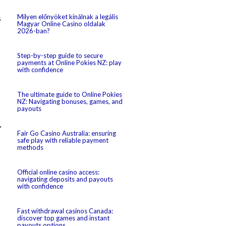
Milyen előnyöket kínálnak a legális
s
Magyar Online Casino oldalak
2026-ban?
Step-by-step guide to secure
payments at Online Pokies NZ: play
with confidence
The ultimate guide to Online Pokies
NZ: Navigating bonuses, games, and
payouts
,
Fair Go Casino Australia: ensuring
safe play with reliable payment
methods
Official online casino access:
navigating deposits and payouts
with confidence
Fast withdrawal casinos Canada:
discover top games and instant
payouts options