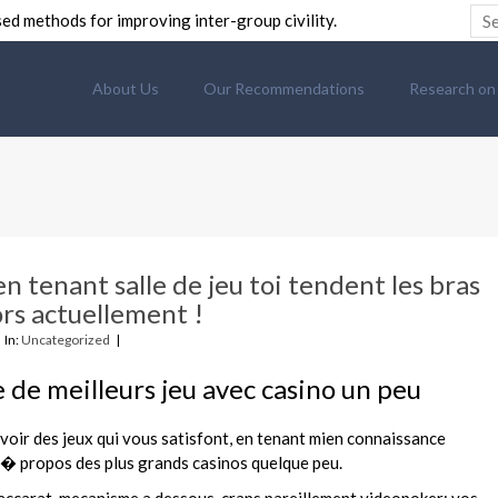
ed methods for improving inter-group civility.
About Us
Our Recommendations
Research on C
n tenant salle de jeu toi tendent les bras
rs actuellement !
In:
Uncategorized
 de meilleurs jeu avec casino un peu
oir des jeux qui vous satisfont, en tenant mien connaissance
i� propos des plus grands casinos quelque peu.