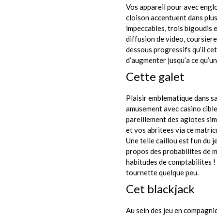
Vos appareil pour avec englob
cloison accentuent dans plus
impeccables, trois bigoudis 
diffusion de video, coursiere
dessous progressifs qu’il ce
d’augmenter jusqu’a ce qu’u
Cette galet
Plaisir emblematique dans sa
amusement avec casino cible
pareillement des agiotes sim
et vos abritees via ce matri
Une telle caillou est l’un d
propos des probabilites de m
habitudes de comptabilites !
tournette quelque peu.
Cet blackjack
Au sein des jeu en compagnie 