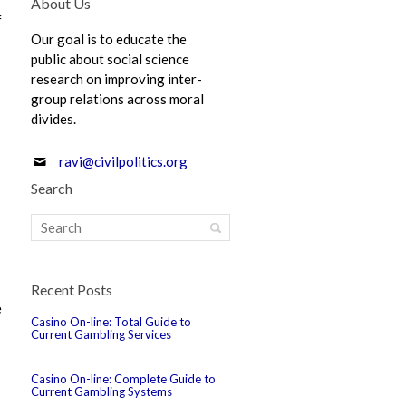
About Us
f
Our goal is to educate the
public about social science
research on improving inter-
group relations across moral
divides.
ravi@civilpolitics.org
Search
Recent Posts
e
Casino On-line: Total Guide to
Current Gambling Services
Casino On-line: Complete Guide to
Current Gambling Systems