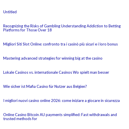
Untitled
Recognizing the Risks of Gambling Understanding Addiction to Betting
Platforms for Those Over 18
Migliori Siti Slot Online: confronto tra i casinò più sicuri e i loro bonus
Mastering advanced strategies for winning big at the casino
Lokale Casinos vs. internationale Casinos Wo spielt man besser
Wie sicher ist Mafia Casino für Nutzer aus Belgien?
I migliori nuovi casino online 2026: come iniziare a giocare in sicurezza
Online Casino Bitcoin AU payments simplified: Fast withdrawals and
trusted methods for