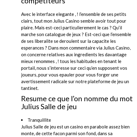
competiteurs
Avec le interface elegante , ! l’ensemble de ses petits
clairs, tout mon Julius Casino semble avoir tout pour
plaire. Mais est-ceci particulierement le cas ? Qu’il
marche son catalogue de jeux ? Est-ceci que l’ensemble
de ses liberalite se deroulent sur la capacite les
esperances ? Dans mon commentaire via Julius Casino,
on concerne relatives aux ingredients les davantage
mieux renommes , ! tous les habitudes en tenant le
portail, nous s’interesse sur ceci qu’en supposent vos
joueurs, pour vous epauler pour vous forger une
avertissement radicale sur notre plateforme de jeu un
tantinet.
Resume ce que l’on nomme du mot
Julius Salle de jeu
Tranquillite
Julius Salle de jeu est un casino en parabole assez bien
monte, de cette facon parmi son fond, dans sa