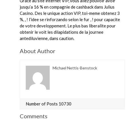
Grace au site internet VIP, vous allez pouvoir avoir
jusqu’a 16 % en compagnie de cashback dans Julius
Casino. Des le unique action VIP, toi-meme obtenez 3
%, , ! l’idee se rinforzando selon le fur , ! pour capacite
de votre developpement. Le plus bas liberalite pour
obtenir le voit les dilapidations de la journee
antediluvienne, dans caution.
About Author
Michael Nettis-Benstock
Number of Posts 10730
Comments