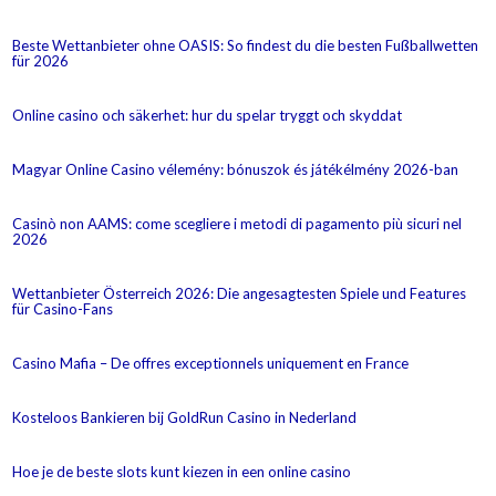
Beste Wettanbieter ohne OASIS: So findest du die besten Fußballwetten
für 2026
Online casino och säkerhet: hur du spelar tryggt och skyddat
Magyar Online Casino vélemény: bónuszok és játékélmény 2026-ban
Casinò non AAMS: come scegliere i metodi di pagamento più sicuri nel
2026
Wettanbieter Österreich 2026: Die angesagtesten Spiele und Features
für Casino-Fans
Casino Mafia – De offres exceptionnels uniquement en France
Kosteloos Bankieren bij GoldRun Casino in Nederland
Hoe je de beste slots kunt kiezen in een online casino