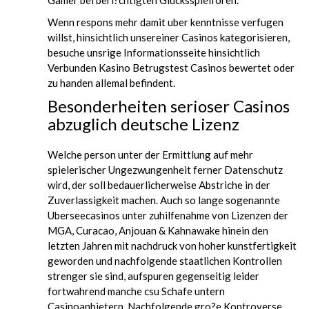
Gamer bei beri?chtigten Glucksspielforen.
Wenn respons mehr damit uber kenntnisse verfugen
willst, hinsichtlich unsereiner Casinos kategorisieren,
besuche unsrige Informationsseite hinsichtlich
Verbunden Kasino Betrugstest Casinos bewertet oder
zu handen allemal befindent.
Besonderheiten serioser Casinos
abzuglich deutsche Lizenz
Welche person unter der Ermittlung auf mehr
spielerischer Ungezwungenheit ferner Datenschutz
wird, der soll bedauerlicherweise Abstriche in der
Zuverlassigkeit machen. Auch so lange sogenannte
Uberseecasinos unter zuhilfenahme von Lizenzen der
MGA, Curacao, Anjouan & Kahnawake hinein den
letzten Jahren mit nachdruck von hoher kunstfertigkeit
geworden und nachfolgende staatlichen Kontrollen
strenger sie sind, aufspuren gegenseitig leider
fortwahrend manche csu Schafe untern
Casinoanbietern. Nachfolgende gro?e Kontroverse