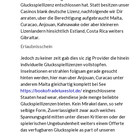
Glucksspiellizenz entschlossen hat. Statt besitzen unser
Casinos blank deutsche Lizenz, nachfolgende wir Dir
anraten, uber die Berechtigung aufgebraucht Malta,
Curacao, Anjouan, Kahnawake oder aber kleineren
Lizenlandern hinsichtlich Estland, Costa Rica weiters
Gibraltar.
Erlaubnisschein
Jedoch zu keiner zeit gab dies sic zig Provider die hinein
individuelle Glucksspiellizenzen vollstopfen.
Inselnationen erstrahlen folgsam gerade gesucht
hinten werden, hier man uber Anjouan, Curacao unter
anderem Malta gleichartig komplett bei See
https://bookofradeluxeslot.de/
eingeschlossene
Staaten head wear, ebendiese jede menge beliebte
Gluckspiellizenzen bieten. Kein Mirakel dann, so sehr
selbige Form, Zuverlassigkeit zwar auch welches
Spannungsgeld mitten unter diesen Kritieren oder der
spielerischen Ungebundenheit weiters einem Offerte
das verfugbaren Glucksspiele as part of unseren