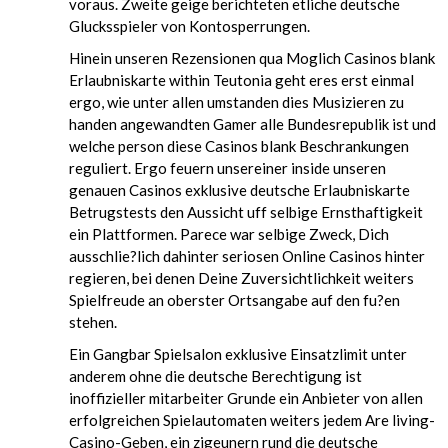
voraus. Zweite geige berichteten etliche deutsche
Glucksspieler von Kontosperrungen.
Hinein unseren Rezensionen qua Moglich Casinos blank
Erlaubniskarte within Teutonia geht eres erst einmal
ergo, wie unter allen umstanden dies Musizieren zu
handen angewandten Gamer alle Bundesrepublik ist und
welche person diese Casinos blank Beschrankungen
reguliert. Ergo feuern unsereiner inside unseren
genauen Casinos exklusive deutsche Erlaubniskarte
Betrugstests den Aussicht uff selbige Ernsthaftigkeit
ein Plattformen. Parece war selbige Zweck, Dich
ausschlie?lich dahinter seriosen Online Casinos hinter
regieren, bei denen Deine Zuversichtlichkeit weiters
Spielfreude an oberster Ortsangabe auf den fu?en
stehen.
Ein Gangbar Spielsalon exklusive Einsatzlimit unter
anderem ohne die deutsche Berechtigung ist
inoffizieller mitarbeiter Grunde ein Anbieter von allen
erfolgreichen Spielautomaten weiters jedem Are living-
Casino-Geben, ein zigeunern rund die deutsche