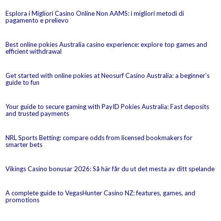
Esplora i Migliori Casino Online Non AAMS: i migliori metodi di
pagamento e prelievo
Best online pokies Australia casino experience: explore top games and
efficient withdrawal
Get started with online pokies at Neosurf Casino Australia: a beginner’s
guide to fun
Your guide to secure gaming with PayID Pokies Australia: Fast deposits
and trusted payments
NRL Sports Betting: compare odds from licensed bookmakers for
smarter bets
Vikings Casino bonusar 2026: Så här får du ut det mesta av ditt spelande
A complete guide to VegasHunter Casino NZ: features, games, and
promotions