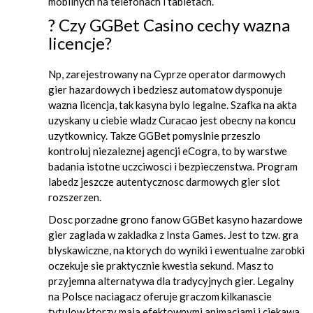
mobilnych na telefonach i tabletach.
? Czy GGBet Casino cechy wazna
licencje?
Np, zarejestrowany na Cyprze operator darmowych
gier hazardowych i bedziesz automatow dysponuje
wazna licencja, tak kasyna bylo legalne. Szafka na akta
uzyskany u ciebie wladz Curacao jest obecny na koncu
uzytkownicy. Takze GGBet pomyslnie przeszlo
kontroluj niezaleznej agencji eCogra, to by warstwe
badania istotne uczciwosci i bezpieczenstwa. Program
labedz jeszcze autentycznosc darmowych gier slot
rozszerzen.
Dosc porzadne grono fanow GGBet kasyno hazardowe
gier zaglada w zakladka z Insta Games. Jest to tzw. gra
blyskawiczne, na ktorych do wyniki i ewentualne zarobki
oczekuje sie praktycznie kwestia sekund. Masz to
przyjemna alternatywa dla tradycyjnych gier. Legalny
na Polsce naciagacz oferuje graczom kilkanascie
tytulow ktorzy maja efektownymi animacjami i ciekawa