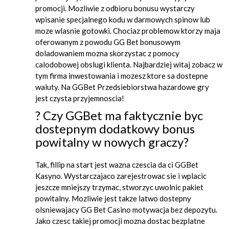
promocji. Mozliwie z odbioru bonusu wystarczy
wpisanie specjalnego kodu w darmowych spinow lub
moze wlasnie gotowki. Chociaz problemow ktorzy maja
oferowanym z powodu GG Bet bonusowym
doladowaniem mozna skorzystac z pomocy
calodobowej obslugi klienta. Najbardziej witaj zobacz w
tym firma inwestowania i mozesz ktore sa dostepne
waluty. Na GGBet Przedsiebiorstwa hazardowe gry
jest czysta przyjemnoscia!
? Czy GGBet ma faktycznie byc
dostepnym dodatkowy bonus
powitalny w nowych graczy?
Tak, fillip na start jest wazna czescia da ci GGBet
Kasyno. Wystarczajaco zarejestrowac sie i wplacic
jeszcze mniejszy trzymac, stworzyc uwolnic pakiet
powitalny. Mozliwie jest takze latwo dostepny
olsniewajacy GG Bet Casino motywacja bez depozytu.
Jako czesc takiej promocji mozna dostac bezplatne