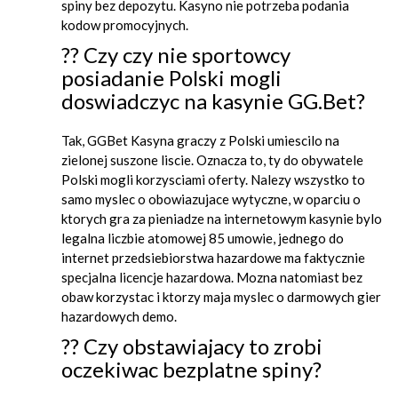
spiny bez depozytu. Kasyno nie potrzeba podania
kodow promocyjnych.
?? Czy czy nie sportowcy
posiadanie Polski mogli
doswiadczyc na kasynie GG.Bet?
Tak, GGBet Kasyna graczy z Polski umiescilo na
zielonej suszone liscie. Oznacza to, ty do obywatele
Polski mogli korzysciami oferty. Nalezy wszystko to
samo myslec o obowiazujace wytyczne, w oparciu o
ktorych gra za pieniadze na internetowym kasynie bylo
legalna liczbie atomowej 85 umowie, jednego do
internet przedsiebiorstwa hazardowe ma faktycznie
specjalna licencje hazardowa. Mozna natomiast bez
obaw korzystac i ktorzy maja myslec o darmowych gier
hazardowych demo.
?? Czy obstawiajacy to zrobi
oczekiwac bezplatne spiny?