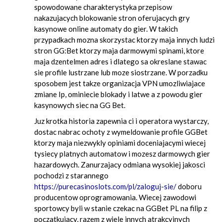
spowodowane charakterystyka przepisow
nakazujacych blokowanie stron oferujacych gry
kasynowe online automaty do gier. W takich
przypadkach mozna skorzystac ktorzy maja innych ludzi
stron GG:Bet ktorzy maja darmowymi spinami, ktore
maja dzentelmen adres i dlatego sa okreslane stawac
sie profile lustrzane lub moze siostrzane. W porzadku
sposobem jest takze organizacja VPN umozliwiajace
zmiane Ip, ominiecie blokady i latwe a z powodu gier
kasynowych siec na GG Bet.
Juz krotka historia zapewnia ci i operatora wystarczy,
dostac nabrac ochoty z wymeldowanie profile GGBet
ktorzy maja niezwykly opiniami doceniajacymi wiecej
tysiecy platnych automatow i mozesz darmowych gier
hazardowych. Zanurzajacy odmiana wysokiej jakosci
pochodzi z starannego
https://purecasinoslots.com/pl/zaloguj-sie/
doboru
producentow oprogramowania. Wiecej zawodowi
sportowcy byli w stanie czekac na GGBet PL na filip z
poczatkujacy, razem z wiele innych atrakcyjnych