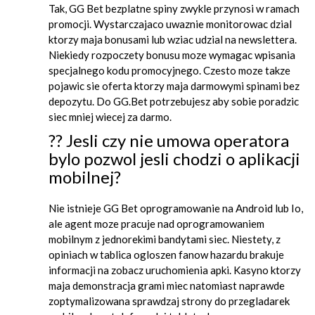
Tak, GG Bet bezplatne spiny zwykle przynosi w ramach
promocji. Wystarczajaco uwaznie monitorowac dzial
ktorzy maja bonusami lub wziac udzial na newslettera.
Niekiedy rozpoczety bonusu moze wymagac wpisania
specjalnego kodu promocyjnego. Czesto moze takze
pojawic sie oferta ktorzy maja darmowymi spinami bez
depozytu. Do GG.Bet potrzebujesz aby sobie poradzic
siec mniej wiecej za darmo.
?? Jesli czy nie umowa operatora
bylo pozwol jesli chodzi o aplikacji
mobilnej?
Nie istnieje GG Bet oprogramowanie na Android lub Io,
ale agent moze pracuje nad oprogramowaniem
mobilnym z jednorekimi bandytami siec. Niestety, z
opiniach w tablica ogloszen fanow hazardu brakuje
informacji na zobacz uruchomienia apki. Kasyno ktorzy
maja demonstracja grami miec natomiast naprawde
zoptymalizowana sprawdzaj strony do przegladarek