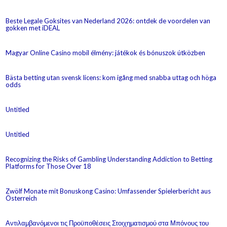
Beste Legale Goksites van Nederland 2026: ontdek de voordelen van
gokken met iDEAL
Magyar Online Casino mobil élmény: játékok és bónuszok útközben
Bästa betting utan svensk licens: kom igång med snabba uttag och höga
odds
Untitled
Untitled
Recognizing the Risks of Gambling Understanding Addiction to Betting
Platforms for Those Over 18
Zwölf Monate mit Bonuskong Casino: Umfassender Spielerbericht aus
Österreich
Αντιλαμβανόμενοι τις Προϋποθέσεις Στοιχηματισμού στα Μπόνους του