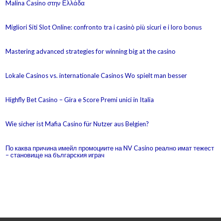
Malina Casino στην Ελλάδα
Migliori Siti Slot Online: confronto tra i casinò più sicuri e i loro bonus
Mastering advanced strategies for winning big at the casino
Lokale Casinos vs. internationale Casinos Wo spielt man besser
Highfly Bet Casino – Gira e Score Premi unici in Italia
Wie sicher ist Mafia Casino für Nutzer aus Belgien?
По каква причина имейл промоциите на NV Casino реално имат тежест
– становище на българския играч