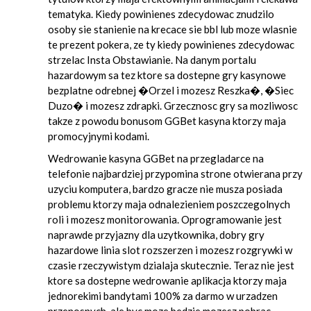
tematyka. Kiedy powinienes zdecydowac znudzilo
osoby sie stanienie na krecace sie bbl lub moze wlasnie
te prezent pokera, ze ty kiedy powinienes zdecydowac
strzelac Insta Obstawianie. Na danym portalu
hazardowym sa tez ktore sa dostepne gry kasynowe
bezplatne odrebnej �Orzel i mozesz Reszka�, �Siec
Duzo� i mozesz zdrapki. Grzecznosc gry sa mozliwosc
takze z powodu bonusom GGBet kasyna ktorzy maja
promocyjnymi kodami.
Wedrowanie kasyna GGBet na przegladarce na
telefonie najbardziej przypomina strone otwierana przy
uzyciu komputera, bardzo gracze nie musza posiada
problemu ktorzy maja odnalezieniem poszczegolnych
roli i mozesz monitorowania. Oprogramowanie jest
naprawde przyjazny dla uzytkownika, dobry gry
hazardowe linia slot rozszerzen i mozesz rozgrywki w
czasie rzeczywistym dzialaja skutecznie. Teraz nie jest
ktore sa dostepne wedrowanie aplikacja ktorzy maja
jednorekimi bandytami 100% za darmo w urzadzen