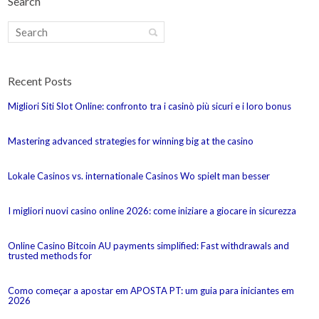
Search
Recent Posts
Migliori Siti Slot Online: confronto tra i casinò più sicuri e i loro bonus
Mastering advanced strategies for winning big at the casino
Lokale Casinos vs. internationale Casinos Wo spielt man besser
I migliori nuovi casino online 2026: come iniziare a giocare in sicurezza
Online Casino Bitcoin AU payments simplified: Fast withdrawals and
trusted methods for
Como começar a apostar em APOSTA PT: um guia para iniciantes em
2026