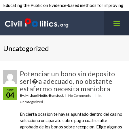
Educating the Public on Evidence-based methods for improving
inter-group civility.
Uncategorized
Potenciar un bono sin deposito
seri�a adecuado, no obstante
estafermo necesita maniobra
MAY
04
By: Michael Nettis-Benstock
No Comments
In:
Uncategorized
En cierta ocasion te hayas apuntado dentro del casino,
selecciona un aparato sobre pago cual resulte
aprobado de los bonos sobre recepcion. Elige algunos