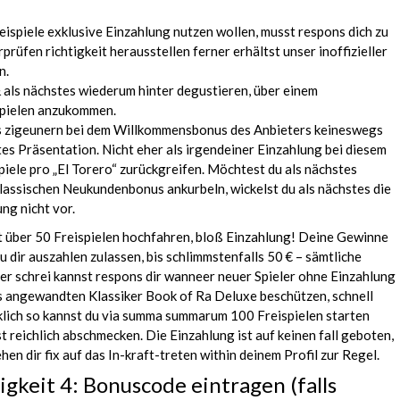
eispiele exklusive Einzahlung nutzen wollen, musst respons dich zu
rüfen richtigkeit herausstellen ferner erhältst unser inoffizieller
n.
& als nächstes wiederum hinter degustieren, über einem
ispielen anzukommen.
 zigeunern bei dem Willkommensbonus des Anbieters keineswegs
rtes Präsentation. Nicht eher als irgendeiner Einzahlung bei diesem
piele pro „El Torero“ zurückgreifen. Möchtest du als nächstes
klassischen Neukundenbonus ankurbeln, wickelst du als nächstes die
ng nicht vor.
kt über 50 Freispielen hochfahren, bloß Einzahlung! Deine Gewinne
u dir auszahlen zulassen, bis schlimmstenfalls 50 € – sämtliche
er schrei kannst respons dir wanneer neuer Spieler ohne Einzahlung
es angewandten Klassiker Book of Ra Deluxe beschützen, schnell
klich so kannst du via summa summarum 100 Freispielen starten
reichlich abschmecken. Die Einzahlung ist auf keinen fall geboten,
hen dir fix auf das In-kraft-treten within deinem Profil zur Regel.
gkeit 4: Bonuscode eintragen (falls