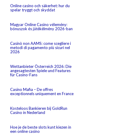
Online casino och säkerhet: hur du
spelar tryggt och skyddat
Magyar Online Casino vélemény:
bónuszok és játékélmény 2026-ban
Casinò non AAMS: come scegliere i
metodi di pagamento più sicuri nel
2026
Wettanbieter Österreich 2026: Die
angesagtesten Spiele und Features
für Casino-Fans
Casino Mafia – De offres
exceptionnels uniquement en France
Kosteloos Bankieren bij GoldRun
Casino in Nederland
Hoe je de beste slots kunt kiezen in
een online casino