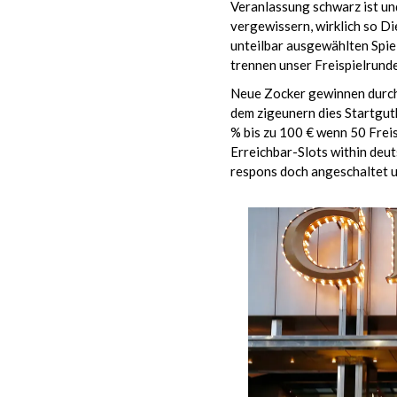
Veranlassung schwarz ist und
vergewissern, wirklich so Di
unteilbar ausgewählten Spie
trennen unser Freispielrunde
Neue Zocker gewinnen durch
dem zigeunern dies Startgut
% bis zu 100 € wenn 50 Freisp
Erreichbar-Slots within deu
respons doch angeschaltet 