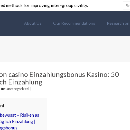
ed methods for improving inter-group civility.
About Us
Our Recommendations
Research on C
ion casino Einzahlungsbonus Kasino: 50
ich Einzahlung
In:
Uncategorized
nt
bewusst – Risiken as
üglich Einzahlung |
ungsbonus