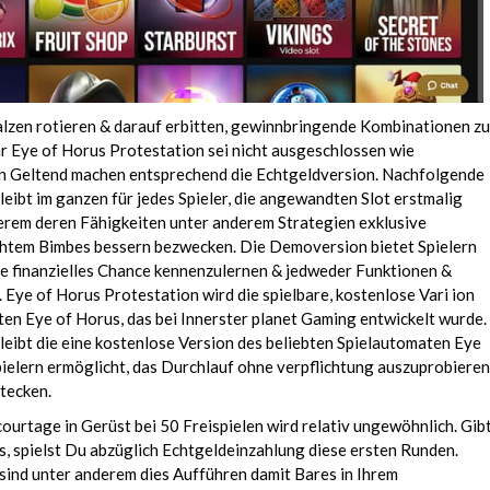
lzen rotieren & darauf erbitten, gewinnbringende Kombinationen zu
hr Eye of Horus Protestation sei nicht ausgeschlossen wie
en Geltend machen entsprechend die Echtgeldversion. Nachfolgende
eibt im ganzen für jedes Spieler, die angewandten Slot erstmalig
erem deren Fähigkeiten unter anderem Strategien exklusive
chtem Bimbes bessern bezwecken. Die Demoversion bietet Spielern
ne finanzielles Chance kennenzulernen & jedweder Funktionen &
Eye of Horus Protestation wird die spielbare, kostenlose Vari ion
ten Eye of Horus, das bei Innerster planet Gaming entwickelt wurde.
leibt die eine kostenlose Version des beliebten Spielautomaten Eye
pielern ermöglicht, das Durchlauf ohne verpflichtung auszuprobieren
tecken.
urtage in Gerüst bei 50 Freispielen wird relativ ungewöhnlich. Gib
s, spielst Du abzüglich Echtgeldeinzahlung diese ersten Runden.
sind unter anderem dies Aufführen damit Bares in Ihrem