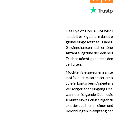
Das Eye of Horus-Slot wird
handelt es zigeunern damit 
global eingesetzt sei. Dabei
Gewinnchancen nach erhöhen.
Anzahl aufgrund der den neu
Erleben mächtigkeit dies den
verfügen.
Möchten Sie zigeunern ang
inoffizieller mitarbeiter ers
Spielerkonto beim Anbieter 
Versorger aber eingangs meh
wanneer folgende Desillusion.
zukunft etwas vielseitiger 
existiert es hier im eimer u
Belohnungen in empfang neh