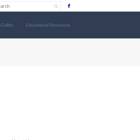
ivility
Educational Resources