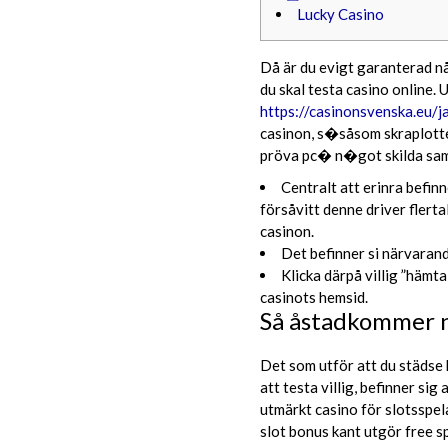
Lucky Casino
Då är du evigt garanterad nå
du skal testa casino online.
https://casinonsvenska.eu/
casinon, s�såsom skraplotte
pröva pc� n�got skilda sam
Centralt att erinra befinn
försåvitt denne driver flerta
casinon.
Det befinner si närvaran
Klicka därpå villig ”hämt
casinots hemsid.
Så åstadkommer ni
Det som utför att du städse 
att testa villig, befinner si
utmärkt casino för slotsspel
slot bonus kant utgör free sp