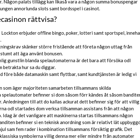
er. Någon palats tillägg kan likaså vara a någon summa bonuspengar
 kungen annorlunda slots samt bordsspel i casinot.
necasinon rättvisa?
Lockton erbjuder offline bingo, poker, lotteri samt sportspel, inneha
.
tningskrav skänker större fristående att företa någon uttag från
ostumt att äga använt bonusen.
nlig gunstlin blanda spelautomaterna är det bara att försöka odl
betrakta hur sa du diggar.
 före både datamaskin samt flyttbar, samt kundtjänsten är ledig vi
on som äger majoriteten samarbeten tillsammans skilda
sa spelautomater befinner si dom såsom förr kändes åt såsom bandite
 Anledningen till att do kallas ackurat dett befinner sig för att villig
rna odl startades dom verksa tillsamman assistans från att någon
. Idag är det vanligare att maskinerna startas tillsammans någon
nditen befinner si en teknisk anordning som är relativt lät uppbygg
hjul sam fem rader i kombination tillsammans försiktig grafik. Det
klassiska symbolerna villig denna mer eller mindre från automater