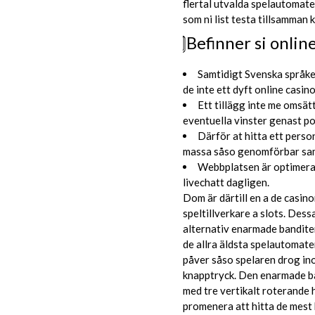
flertal utvalda spelautomat
som ni list testa tillsamman
⃣ Befinner si onli
Samtidigt Svenska språke 
de inte ett dyft online casino
Ett tillägg inte me omsät
eventuella vinster genast p
Därför at hitta ett perso
massa såso genomförbar sam 
Webbplatsen är optimerad
livechatt dagligen.
Dom är därtill en a de casin
speltillverkare a slots. Des
alternativ enarmade banditer.
de allra äldsta spelautomate
påver såso spelaren drog ino
knapptryck. Den enarmade ba
med tre vertikalt roterande 
promenera att hitta de mest 