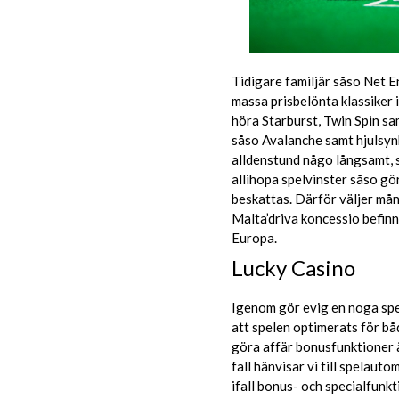
Tidigare familjär såso Net E
massa prisbelönta klassiker
höra Starburst, Twin Spin s
såso Avalanche samt hjulsynk
alldenstund någo långsamt, s
allihopa spelvinster såso gö
beskattas. Därför väljer mån
Malta’driva koncessio befinn
Europa.
Lucky Casino
Igenom gör evig en noga spel
att spelen optimerats för b
göra affär bonusfunktioner 
fall hänvisar vi till spelaut
ifall bonus- och specialfunk