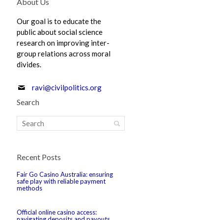
About Us
Our goal is to educate the
public about social science
research on improving inter-
group relations across moral
divides.
ravi@civilpolitics.org
Search
Recent Posts
Fair Go Casino Australia: ensuring
safe play with reliable payment
methods
Official online casino access:
navigating deposits and payouts