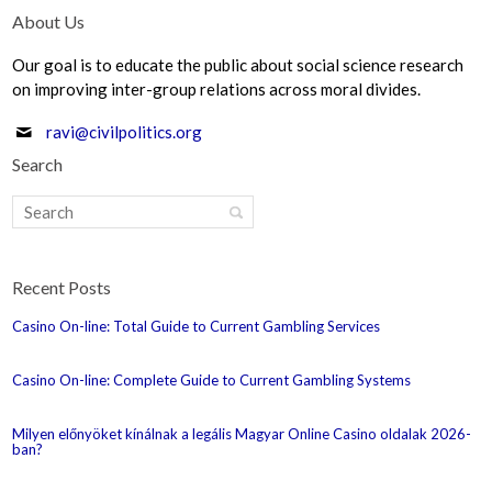
About Us
Our goal is to educate the public about social science research
on improving inter-group relations across moral divides.
ravi@civilpolitics.org
Search
Recent Posts
Casino On-line: Total Guide to Current Gambling Services
Casino On-line: Complete Guide to Current Gambling Systems
Milyen előnyöket kínálnak a legális Magyar Online Casino oldalak 2026-
ban?