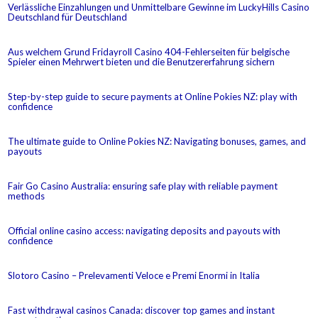
Verlässliche Einzahlungen und Unmittelbare Gewinne im LuckyHills Casino
Deutschland für Deutschland
Aus welchem Grund Fridayroll Casino 404-Fehlerseiten für belgische
Spieler einen Mehrwert bieten und die Benutzererfahrung sichern
Step-by-step guide to secure payments at Online Pokies NZ: play with
confidence
The ultimate guide to Online Pokies NZ: Navigating bonuses, games, and
payouts
Fair Go Casino Australia: ensuring safe play with reliable payment
methods
Official online casino access: navigating deposits and payouts with
confidence
Slotoro Casino – Prelevamenti Veloce e Premi Enormi in Italia
Fast withdrawal casinos Canada: discover top games and instant