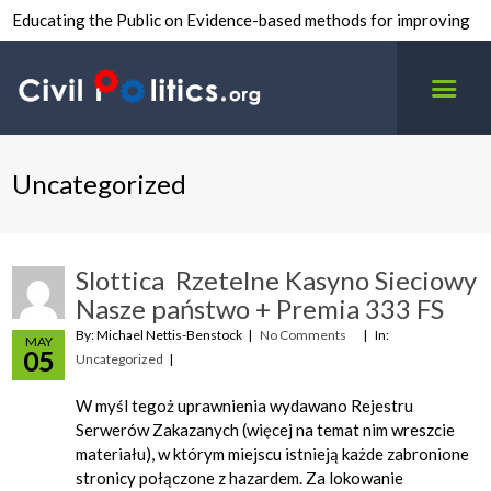
Educating the Public on Evidence-based methods for improving
inter-group civility.
Uncategorized
Slottica ️ Rzetelne Kasyno Sieciowy
Nasze państwo + Premia 333 FS
By: Michael Nettis-Benstock
No Comments
In:
MAY
05
Uncategorized
W myśl tegoż uprawnienia wydawano Rejestru
Serwerów Zakazanych (więcej na temat nim wreszcie
materiału), w którym miejscu istnieją każde zabronione
stronicy połączone z hazardem. Za lokowanie