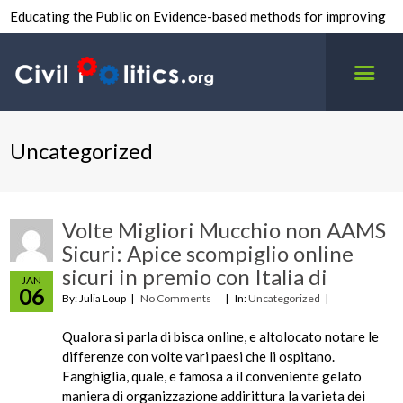
Educating the Public on Evidence-based methods for improving
inter-group civility.
Uncategorized
Volte Migliori Mucchio non AAMS
Sicuri: Apice scompiglio online
sicuri in premio con Italia di
JAN
06
By: Julia Loup
No Comments
In:
Uncategorized
Qualora si parla di bisca online, e altolocato notare le
differenze con volte vari paesi che li ospitano.
Fanghiglia, quale, e famosa a il conveniente gelato
maniera di organizzazione addirittura la varieta dei