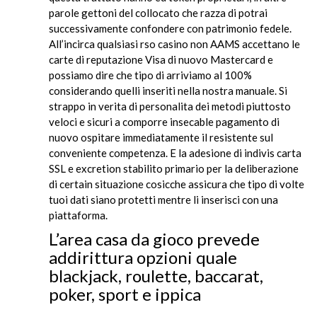
parole gettoni del collocato che razza di potrai
successivamente confondere con patrimonio fedele.
All’incirca qualsiasi rso casino non AAMS accettano le
carte di reputazione Visa di nuovo Mastercard e
possiamo dire che tipo di arriviamo al 100%
considerando quelli inseriti nella nostra manuale. Si
strappo in verita di personalita dei metodi piuttosto
veloci e sicuri a comporre insecable pagamento di
nuovo ospitare immediatamente il resistente sul
conveniente competenza. E la adesione di indivis carta
SSL e excretion stabilito primario per la deliberazione
di certain situazione cosicche assicura che tipo di volte
tuoi dati siano protetti mentre li inserisci con una
piattaforma.
L’area casa da gioco prevede
addirittura opzioni quale
blackjack, roulette, baccarat,
poker, sport e ippica