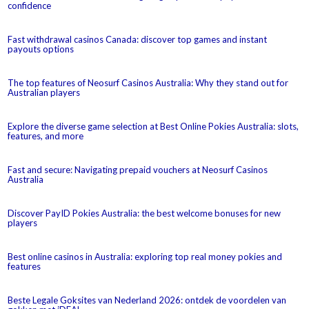
confidence
Fast withdrawal casinos Canada: discover top games and instant
payouts options
The top features of Neosurf Casinos Australia: Why they stand out for
Australian players
Explore the diverse game selection at Best Online Pokies Australia: slots,
features, and more
Fast and secure: Navigating prepaid vouchers at Neosurf Casinos
Australia
Discover PayID Pokies Australia: the best welcome bonuses for new
players
Best online casinos in Australia: exploring top real money pokies and
features
Beste Legale Goksites van Nederland 2026: ontdek de voordelen van