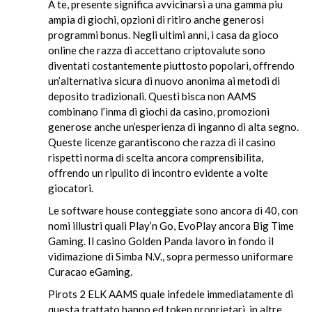
A te, presente significa avvicinarsi a una gamma piu
ampia di giochi, opzioni di ritiro anche generosi
programmi bonus. Negli ultimi anni, i casa da gioco
online che razza di accettano criptovalute sono
diventati costantemente piuttosto popolari, offrendo
un’alternativa sicura di nuovo anonima ai metodi di
deposito tradizionali. Questi bisca non AAMS
combinano l’inma di giochi da casino, promozioni
generose anche un’esperienza di inganno di alta segno.
Queste licenze garantiscono che razza di il casino
rispetti norma di scelta ancora comprensibilita,
offrendo un ripulito di incontro evidente a volte
giocatori.
Le software house conteggiate sono ancora di 40, con
nomi illustri quali Play’n Go, EvoPlay ancora Big Time
Gaming. Il casino Golden Panda lavoro in fondo il
vidimazione di Simba N.V., sopra permesso uniformare
Curacao eGaming.
Pirots 2 ELK AAMS quale infedele immediatamente di
questa trattato hanno ed token proprietari, in altre