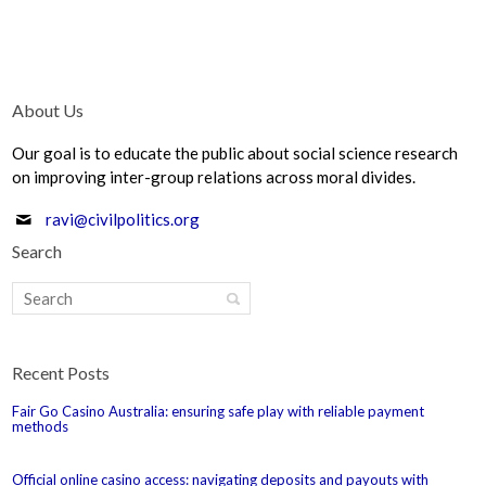
About Us
Our goal is to educate the public about social science research
on improving inter-group relations across moral divides.
ravi@civilpolitics.org
Search
Recent Posts
Fair Go Casino Australia: ensuring safe play with reliable payment
methods
Official online casino access: navigating deposits and payouts with