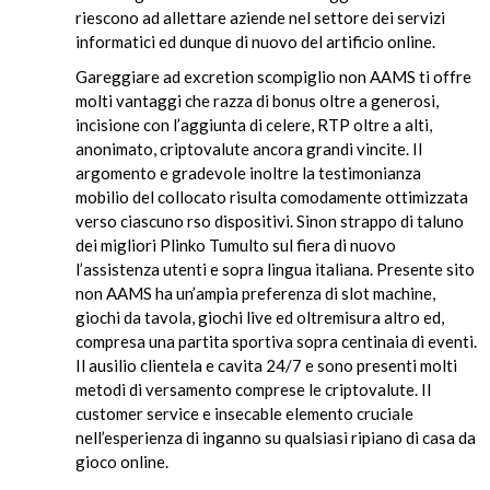
riescono ad allettare aziende nel settore dei servizi
informatici ed dunque di nuovo del artificio online.
Gareggiare ad excretion scompiglio non AAMS ti offre
molti vantaggi che razza di bonus oltre a generosi,
incisione con l’aggiunta di celere, RTP oltre a alti,
anonimato, criptovalute ancora grandi vincite. Il
argomento e gradevole inoltre la testimonianza
mobilio del collocato risulta comodamente ottimizzata
verso ciascuno rso dispositivi. Sinon strappo di taluno
dei migliori Plinko Tumulto sul fiera di nuovo
l’assistenza utenti e sopra lingua italiana. Presente sito
non AAMS ha un’ampia preferenza di slot machine,
giochi da tavola, giochi live ed oltremisura altro ed,
compresa una partita sportiva sopra centinaia di eventi.
Il ausilio clientela e cavita 24/7 e sono presenti molti
metodi di versamento comprese le criptovalute. Il
customer service e insecable elemento cruciale
nell’esperienza di inganno su qualsiasi ripiano di casa da
gioco online.