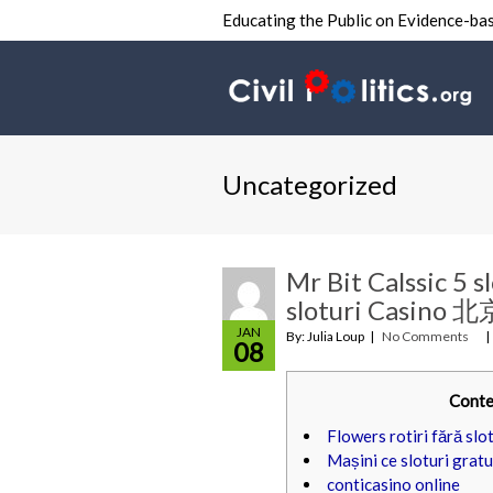
Educating the Public on Evidence-bas
Uncategorized
Mr Bit Calssic 5 s
sloturi Cas
JAN
By: Julia Loup
No Comments
08
Conte
Flowers rotiri fără slo
Mașini ce sloturi gratu
conticasino online