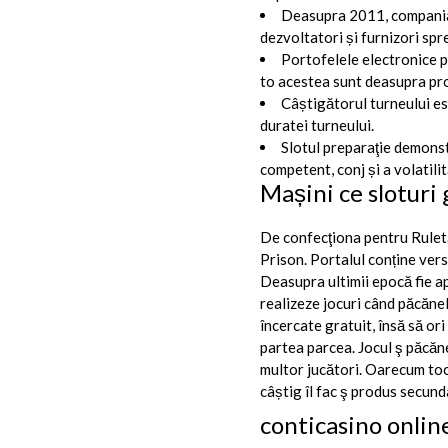
Deasupra 2011, compania 
dezvoltatori și furnizori spr
Portofelele electronice po
to acestea sunt deasupra pro
Câștigătorul turneului est
duratei turneului.
Slotul preparaţie demonst
competent, conj și a volatili
Mașini ce sloturi 
De confecţiona pentru Ruleta
Prison. Portalul conține versi
Deasupra ultimii epocă fie ap
realizeze jocuri când păcănel
încercate gratuit, însă să or
partea parcea. Jocul ş păcăne
multor jucători. Oarecum tocm
câștig îl fac ş produs secund
conticasino onlin