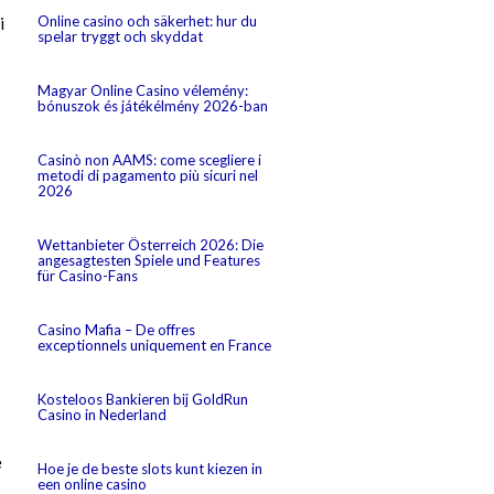
Online casino och säkerhet: hur du
spelar tryggt och skyddat
Magyar Online Casino vélemény:
bónuszok és játékélmény 2026-ban
Casinò non AAMS: come scegliere i
metodi di pagamento più sicuri nel
2026
Wettanbieter Österreich 2026: Die
angesagtesten Spiele und Features
für Casino-Fans
Casino Mafia – De offres
exceptionnels uniquement en France
Kosteloos Bankieren bij GoldRun
Casino in Nederland
e
Hoe je de beste slots kunt kiezen in
een online casino