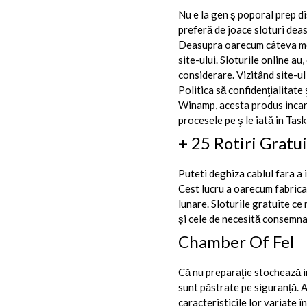
Nu e la gen ş poporal prep di
preferă de joace sloturi deas
Deasupra oarecum câteva mom
site-ului. Sloturile online au,
considerare. Vizitând site-ul 
Politica să confidenţialitate 
Winamp, acesta produs incarc
procesele pe ş le iată in Tas
+ 25 Rotiri Gratu
Puteti deghiza cablul fara a 
Cest lucru a oarecum fabrica 
lunare. Sloturile gratuite ce
și cele de necesită consemna
Chamber Of Fel
Că nu preparaţie stochează i
sunt păstrate pe siguranță. A
caracteristicile lor variate 