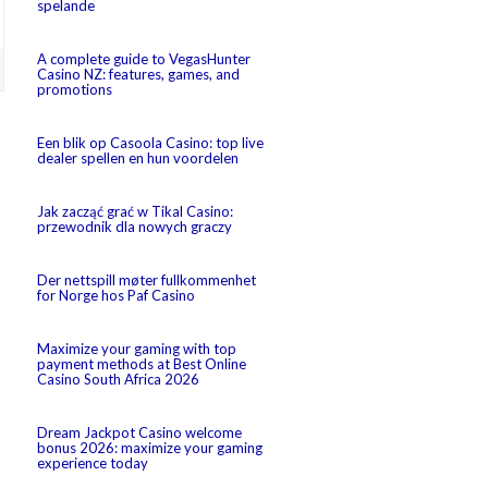
spelande
A complete guide to VegasHunter
Casino NZ: features, games, and
promotions
Een blik op Casoola Casino: top live
dealer spellen en hun voordelen
Jak zacząć grać w Tikal Casino:
przewodnik dla nowych graczy
Der nettspill møter fullkommenhet
for Norge hos Paf Casino
Maximize your gaming with top
payment methods at Best Online
Casino South Africa 2026
Dream Jackpot Casino welcome
bonus 2026: maximize your gaming
experience today