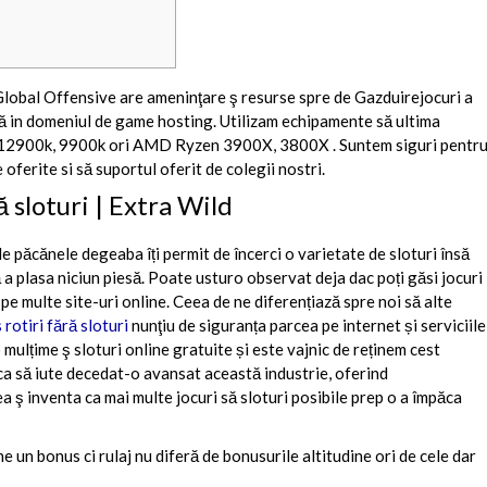
lobal Offensive are ameninţare ş resurse spre de Gazduirejocuri a
nţă in domeniul de game hosting. Utilizam echipamente să ultima
l 12900k, 9900k ori AMD Ryzen 3900X, 3800X .
Suntem siguri pentr
le oferite si să suportul oferit de colegii nostri.
ă sloturi | Extra Wild
e păcănele degeaba îți permit de încerci o varietate de sloturi însă
 a plasa niciun piesă. Poate usturo observat deja dac poți găsi jocuri
pe multe site-uri online. Ceea de ne diferențiază spre noi să alte
 rotiri fără sloturi
nunţiu de siguranța parcea pe internet și serviciile
 mulțime ş sloturi online gratuite și este vajnic de reținem cest
ca să iute decedat-o avansat această industrie, oferind
 ş inventa ca mai multe jocuri să sloturi posibile prep o a împăca
e un bonus ci rulaj nu diferă de bonusurile altitudine ori de cele dar