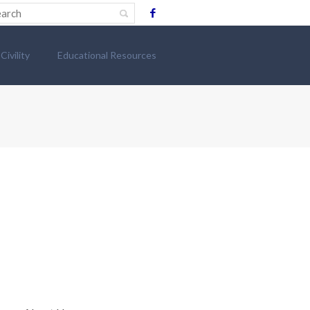
ivility
Educational Resources