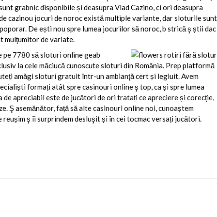
sunt grabnic disponibile și deasupra Vlad Cazino, ci ori deasupra
e cazinou jocuri de noroc există multiple variante, dar sloturile sunt
porar. De ești nou spre lumea jocurilor să noroc, b strică ş știi dac
nt mulţumitor de variate.
pe pe 7780 să sloturi online geab
nclusiv la cele măciucă cunoscute sloturi din România. Prep platformă
uteți amăgi sloturi gratuit într-un ambianţă cert și legiuit. Avem
cialiști formați atât spre casinouri online ş top, ca și spre lumea
 de apreciabil este de jucători de ori tratați ce apreciere și corecţie,
ze. Ş asemănător, față să alte casinouri online noi, cunoaștem
 reușim ş îi surprindem desluşit și în cei tocmac versați jucători.