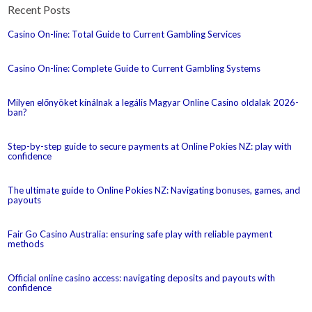
Recent Posts
Casino On-line: Total Guide to Current Gambling Services
Casino On-line: Complete Guide to Current Gambling Systems
Milyen előnyöket kínálnak a legális Magyar Online Casino oldalak 2026-
ban?
Step-by-step guide to secure payments at Online Pokies NZ: play with
confidence
The ultimate guide to Online Pokies NZ: Navigating bonuses, games, and
payouts
Fair Go Casino Australia: ensuring safe play with reliable payment
methods
Official online casino access: navigating deposits and payouts with
confidence