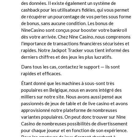
des données. Il existe également un système de
cashback pour les utilisateurs fidèles, qui vous permet
de récupérer un pourcentage de vos pertes sous forme
de bonus, sans aucune condition. Les bonus de
NineCasino sont conçus pour booster votre bankroll
dès votre arrivée. Chez Nine Casino, nous comprenons
l’importance de transactions financières sécurisées et
rapides. Notre Jackpot Tracker vous tient informé des
derniers chiffres et des jeux les plus lucratifs.
Dans tous les cas, contactez le support — ils sont
rapides et efficaces.
Étant donné que les machines à sous-sont très
populaires en Belgique, nous en avons intégré des
milliers sur notre site. Nous avons aussi pensé aux
passionnés de jeux de table et de live casino et avons
approvisionné notre plateforme de nombreuses
variantes populaires. On peut donc trouver sur Nine
Casino de nombreuses possibilités de divertissement
pour chaque joueur et en fonction de son expérience.