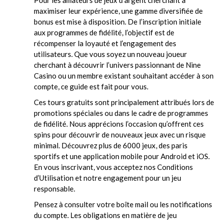
Pour les amateurs de jeux d’argent cherchant à
maximiser leur expérience, une gamme diversifiée de
bonus est mise à disposition. De l’inscription initiale
aux programmes de fidélité, l’objectif est de
récompenser la loyauté et l’engagement des
utilisateurs. Que vous soyez un nouveau joueur
cherchant à découvrir l’univers passionnant de Nine
Casino ou un membre existant souhaitant accéder à son
compte, ce guide est fait pour vous.
Ces tours gratuits sont principalement attribués lors de
promotions spéciales ou dans le cadre de programmes
de fidélité. Nous apprécions l’occasion qu’offrent ces
spins pour découvrir de nouveaux jeux avec un risque
minimal. Découvrez plus de 6000 jeux, des paris
sportifs et une application mobile pour Android et iOS.
En vous inscrivant, vous acceptez nos Conditions
d’Utilisation et notre engagement pour un jeu
responsable.
Pensez à consulter votre boîte mail ou les notifications
du compte. Les obligations en matière de jeu