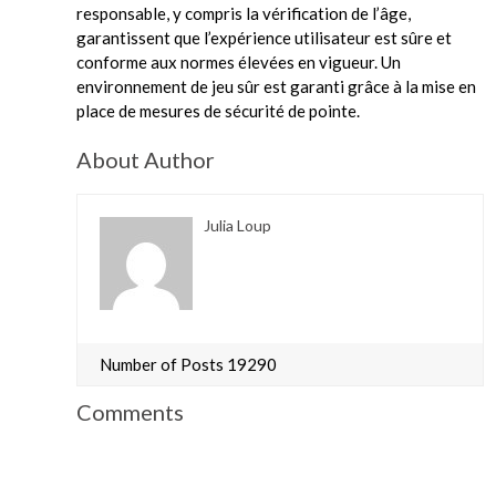
responsable, y compris la vérification de l’âge,
garantissent que l’expérience utilisateur est sûre et
conforme aux normes élevées en vigueur. Un
environnement de jeu sûr est garanti grâce à la mise en
place de mesures de sécurité de pointe.
About Author
Julia Loup
Number of Posts 19290
Comments