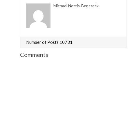
Michael Nettis-Benstock
Number of Posts 10731
Comments