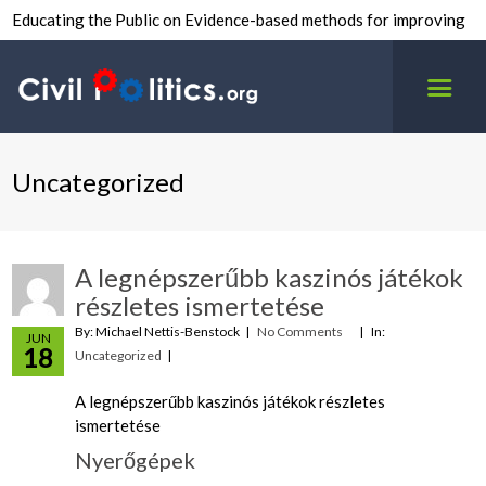
Educating the Public on Evidence-based methods for improving
inter-group civility.
Uncategorized
A legnépszerűbb kaszinós játékok
részletes ismertetése
By: Michael Nettis-Benstock
No Comments
In:
JUN
18
Uncategorized
A legnépszerűbb kaszinós játékok részletes
ismertetése
Nyerőgépek