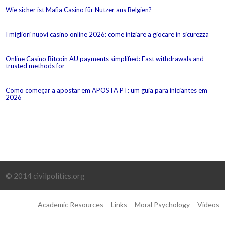
Wie sicher ist Mafia Casino für Nutzer aus Belgien?
I migliori nuovi casino online 2026: come iniziare a giocare in sicurezza
Online Casino Bitcoin AU payments simplified: Fast withdrawals and
trusted methods for
Como começar a apostar em APOSTA PT: um guia para iniciantes em
2026
© 2014 civilpolitics.org
Academic Resources
Links
Moral Psychology
Videos