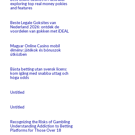
exploring top real money pokies
and features
Beste Legale Goksites van
Nederland 2026: ontdek de
voordelen van gokken met iDEAL
Magyar Online Casino mobil
élmény: játékok és bónuszok
útközben
Bästa betting utan svensk licens:
kom igång med snabba uttag och
höga odds
Untitled
Untitled
Recognizing the Risks of Gambling
Understanding Addiction to Betting
Platforms for Those Over 18