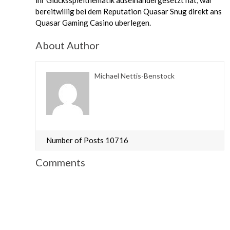
ihr Glucksspielthematik auseinandergesetzt hat, war
bereitwillig bei dem Reputation Quasar Snug direkt ans
Quasar Gaming Casino uberlegen.
About Author
Michael Nettis-Benstock
Number of Posts 10716
Comments