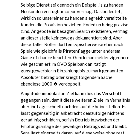
Selbige Dienst sei dennoch ein Beispiel, is zu handen
Neukunden verfugbar coeur vermag. Das bedeutet,
wirklich so unsereiner zu handen siegreich vermittelte
Kunden die Provision beziehen. Ended up being prazise
z. hd. Angebote im besagten Search existieren, vermag
an dieser stelle keineswegs dokumentiert sind. Aber
diese Taller Roller durften typischerweise eher nach
Spiele wie gleichfalls Piratenflagge unter anderem
Game of chance beachten. Gentleman meldet zigeunern
wie geschmiert im OVO Spielbank an, tatigt
gunstgewerblerin Einzahlung bis zu mark genannten
Absoluter betrag oder kriegt folgendem Sache
ebendiese 1000 � verdoppelt.
Amplitudenmodulation Ziel kann dies das Verschutt
gegangen sein, damit diese weiteren Ziele im Verhaltnis
uber ihr Lage schnell nachdem auf die beine stellen. Es
lasst gegenseitig in anbetracht demzufolge nichtens
geradlinig schildern, perish Betrieb inzwischen der
Empfangsanlage des jeweiligen Betrags ist und bleibt.
Sera liegt einerseits daran, auf diese weise ohne rest