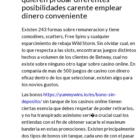
posibilidades carente emplear
dinero conveniente
Existen 243 formas sobre remuneracion y tiene
comodines, scatters, Free Spins y cualquier
esparcimiento de rebaja Wild Storm. Sin olvidar cual, en
lo que respecta a las slots, encontraras juegos distintos
hechos a volumen de los clientes de Betway, cual no
existe sobre ninguno otro lugar sobre casino online. En
compania de mas de 500 juegos de casino con dinero
eficaz dentro de los que seleccionar, existen algo para
los novios gustos.
Las bonos
https://yummywins.io/es/bono-sin-
deposito/
sin tanque de los casinos online tienen
ciertas esencia que debes respetar de poder retirarlos,
y no ha transpirado asimismo seri�a crucial cual los
entiendas con el fin de obtener sacarle el maximum
banderia en estas promociones. Existen principalmente
dos tipos de bonos sin tanque, cada uno de con el pasar