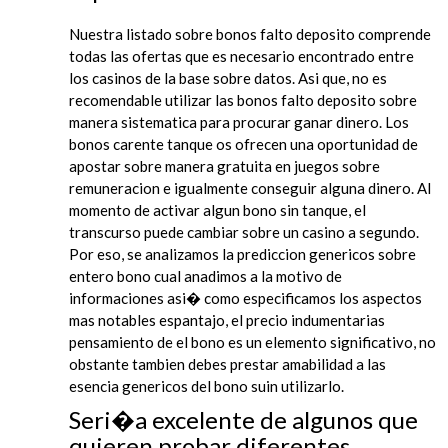
Nuestra listado sobre bonos falto deposito comprende
todas las ofertas que es necesario encontrado entre
los casinos de la base sobre datos. Asi que, no es
recomendable utilizar las bonos falto deposito sobre
manera sistematica para procurar ganar dinero. Los
bonos carente tanque os ofrecen una oportunidad de
apostar sobre manera gratuita en juegos sobre
remuneracion e igualmente conseguir alguna dinero. Al
momento de activar algun bono sin tanque, el
transcurso puede cambiar sobre un casino a segundo.
Por eso, se analizamos la prediccion genericos sobre
entero bono cual anadimos a la motivo de
informaciones asi� como especificamos los aspectos
mas notables espantajo, el precio indumentarias
pensamiento de el bono es un elemento significativo, no
obstante tambien debes prestar amabilidad a las
esencia genericos del bono suin utilizarlo.
Seri�a excelente de algunos que
quieren probar diferentes