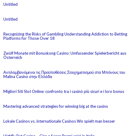
Untitled
Untitled
Recognizing the Risks of Gambling Understanding Addiction to Betting
Platforms for Those Over 18
Zwölf Monate mit Bonuskong Casino: Umfassender Spielerbericht aus
Österreich
Αντιλαμβανόμενοι τις Προϋποθέσεις Στοιχηματισμού στα Μπόνους του
Malina Casino στην Ελλάδα
Migliori Siti Slot Online: confronto tra i casinò più sicuri e i loro bonus
Mastering advanced strategies for winning big at the casino
Lokale Casinos vs. internationale Casinos Wo spielt man besser