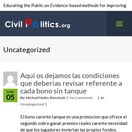
Educating the Public on Evidence-based methods for improving
inter-group civility.
Uncategorized
Aqui os dejamos las condiciones
que deberias revisar referente a
cada bono sin tanque
MAY
05
By: Michael Nettis-Benstock
No Comments
In:
Uncategorized
El bono carente tanque es una promocion que ofrece el
segundo sobre ganar premios reales carente necesidad
de que los jugadores inviertan las propios fondos.