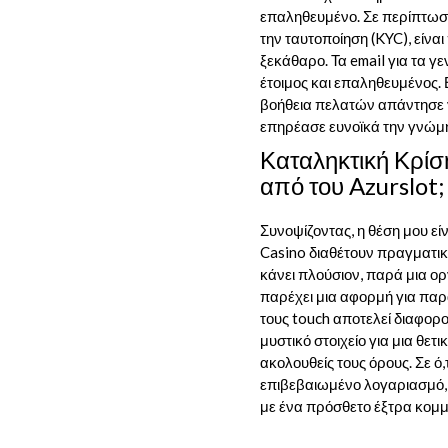
επαληθευμένο. Σε περίπτωση
την ταυτοποίηση (KYC), είνα
ξεκάθαρο. Τα email για τα 
έτοιμος και επαληθευμένος. Ε
βοήθεια πελατών απάντησε γ
επηρέασε ευνοϊκά την γνώμη
Καταληκτική Κρίσ
από του Azurslot;
Συνοψίζοντας, η θέση μου εί
Casino διαθέτουν πραγματικ
κάνει πλούσιον, παρά μια ο
παρέχει μια αφορμή για πα
τους touch αποτελεί διαφορο
μυστικό στοιχείο για μια θετ
ακολουθείς τους όρους. Σε ό
επιβεβαιωμένο λογαριασμό,
με ένα πρόσθετο έξτρα κομμ