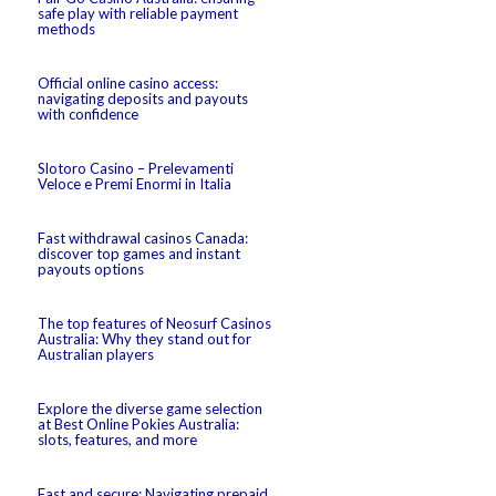
safe play with reliable payment
methods
Official online casino access:
navigating deposits and payouts
with confidence
Slotoro Casino – Prelevamenti
Veloce e Premi Enormi in Italia
Fast withdrawal casinos Canada:
discover top games and instant
payouts options
The top features of Neosurf Casinos
Australia: Why they stand out for
Australian players
Explore the diverse game selection
at Best Online Pokies Australia:
slots, features, and more
Fast and secure: Navigating prepaid