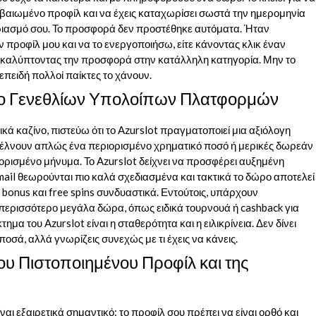
ιβεβαιωμένο προφίλ και να έχεις καταχωρίσει σωστά την ημερομηνία
ριασμό σου. Το προσφορά δεν προστέθηκε αυτόματα. Ήταν
 προφίλ μου και να το ενεργοποιήσω, είτε κάνοντας κλικ έναν
νακαλύπτοντας την προσφορά στην κατάλληλη κατηγορία. Μην το
πειδή πολλοί παίκτες το χάνουν.
ο Γενεθλίων Υπολοίπων Πλατφορμών
κά καζίνο, πιστεύω ότι το Azurslot πραγματοποιεί μια αξιόλογη
στέλνουν απλώς ένα περιορισμένο χρηματικό ποσό ή μερικές δωρεάν
ρισμένο μήνυμα. Το Azurslot δείχνει να προσφέρει αυξημένη
mail θεωρούνται πιο καλά σχεδιασμένα και τακτικά το δώρο αποτελεί
bonus και free spins συνδυαστικά. Εντούτοις, υπάρχουν
ερισσότερο μεγάλα δώρα, όπως ειδικά τουρνουά ή cashback για
ημα του Azurslot είναι η σταθερότητα και η ειλικρίνεια. Δεν δίνει
οσά, αλλά γνωρίζεις συνεχώς με τι έχεις να κάνεις.
ου Πιστοποιημένου Προφίλ και της
ναι εξαιρετικά σημαντικό: το προφίλ σου πρέπει να είναι ορθό και