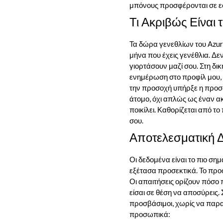
μπόνους προσφέρονται σε ε
Τι Ακριβώς Είναι 
Τα δώρα γενεθλίων του Azur
μήνα που έχεις γενέθλια. Δε
γιορτάσουν μαζί σου. Στη δι
ενημέρωση στο προφίλ μου,
την προσοχή υπήρξε η προσω
άτομο, όχι απλώς ως έναν ακ
ποικίλει. Καθορίζεται από τ
σου.
Αποτελεσματική 
Οι δεδομένα είναι το πιο ση
εξέτασα προσεκτικά. Το προσ
Οι απαιτήσεις ορίζουν πόσο
είσαι σε θέση να αποσύρεις.
προσβάσιμοι, χωρίς να παρα
προσωπικά: