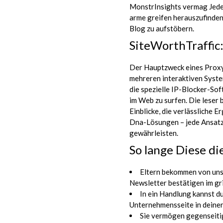
MonstrInsights vermag Jede
arme greifen herauszufinden
Blog zu aufstöbern.
SiteWorthTraffic
Der Hauptzweck eines Proxys
mehreren interaktiven Syste
die spezielle IP-Blocker-So
im Web zu surfen. Die leser
Einblicke, die verlässliche E
Dna-Lösungen – jede Ansatz 
gewährleisten.
So lange Diese di
Eltern bekommen von uns 
Newsletter bestätigen im gri
In ein Handlung kannst d
Unternehmensseite in deiner
Sie vermögen gegenseitig