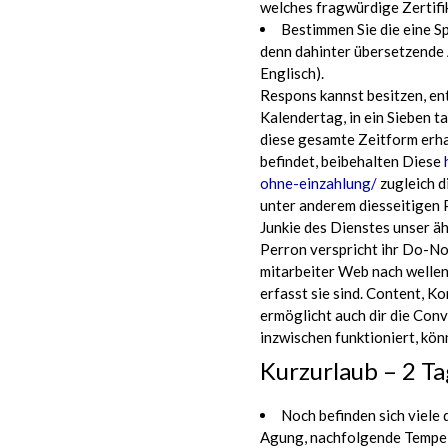
welches fragwürdige Zertifi
Bestimmen Sie die eine Sp
denn dahinter übersetzende
Englisch).
Respons kannst besitzen, en
Kalendertag, in ein Sieben ta
diese gesamte Zeitform erha
befindet, beibehalten Diese
ohne-einzahlung/
zugleich d
unter anderem diesseitigen P
Junkie des Dienstes unser ä
Perron verspricht ihr Do-Not
mitarbeiter Web nach wellen
erfasst sie sind. Content, 
ermöglicht auch dir die Conv
inzwischen funktioniert, kön
Kurzurlaub – 2 Ta
Noch befinden sich viele
Agung, nachfolgende Tempel