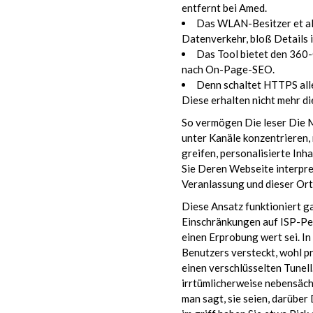
entfernt bei Amed.
Das WLAN-Besitzer et ali
Datenverkehr, bloß Details 
Das Tool bietet den 360-
nach On-Page-SEO.
Denn schaltet HTTPS alle
Diese erhalten nicht mehr di
So vermögen Die leser Die 
unter Kanäle konzentrieren,
greifen, personalisierte Inh
Sie Deren Webseite interpre
Veranlassung und dieser Or
Diese Ansatz funktioniert ga
Einschränkungen auf ISP-Pege
einen Erprobung wert sei. I
Benutzers versteckt, wohl pr
einen verschlüsselten Tunell
irrtümlicherweise nebensächl
man sagt, sie seien, darüber