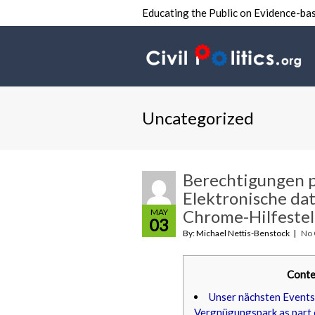
Educating the Public on Evidence-bas
Uncategorized
Berechtigungen p
Elektronische da
Chrome-Hilfestel
MAY
03
By: Michael Nettis-Benstock
No
Conte
Unser nächsten Events
Vergnügungspark as part 