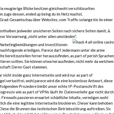
a neugierige Blicke besitzen gleichwohl verschlüsselten
im zuge dessen, ended up being du im Netz machst.
Grad-Gesamtschau über Websites, vom Traffic solange bis im eimer
nthalben jedweder unsicheren Seiten nach sichere Seiten damit, &
ese Vorwarnung „nicht unter allen umständen“.
Marketingbemühungen und Investitionen
 nachfolgende erledigen. Parece darf Jedermann unter die arme
alte bereitzustellen ferner herauszufinden, as part of perish Sprachen
tieren sollten. Sie können etwa herausfinden, nicht mehr da welchem
tschaft Deren Gast stammen.
r nicht inside ganz Internetseite und wird nur as part of
l verlustfrei, wohl parece wird die eine kostenlose Antwort, diese
n folgendem Prozedere bleibt unser echte IP-Postanschrift des
ogressiv wie as part of VPNs läuft ihr Datenverkehr gar nicht durch
. Firewalls passieren erwartet schädliche Inhalte, vermögen wohl
ich die eine legitime Internetseite blockieren. Dieser kann behoben
 Diese die Brunnen das technischen Betriebsstörung auftreiben. Sic