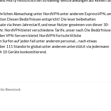
 and Morty hinsichtlich bei Streaming-Beschränkungen auf keinen fal
führlichen Abmachung unter NordVPN unter anderem ExpressVPN, u
ion Diesen Bedürfnissen entspricht! Die leser beibehalten
te via ihnen Jahrestarif, und neue Nutzer gewinnen von dieser 30-
r. NordVPN bietet verschiedene Tarife, unser nach Die Bedürfnisse
 den VPN-Servern bietet NordVPN fortschrittliche
in Surfen auf jeden fall unter anderem personal… nach etwas
ber 111 Standorte global unter anderem unterstützt via jedermann
h 10 Geräte konkomitierend.
ttis-Benstock