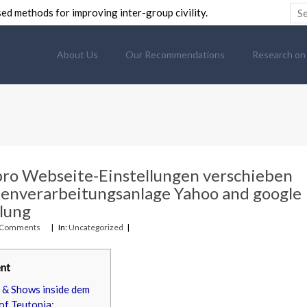
ed methods for improving inter-group civility.
About Us
Our Recommendations
Research on C
ro Webseite-Einstellungen verschieben
tenverarbeitungsanlage Yahoo and google
lung
 Comments
In:
Uncategorized
nt
 & Shows inside dem
of Teutonia: