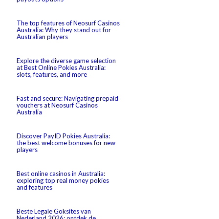
The top features of Neosurf Casinos
Australia: Why they stand out for
Australian players
Explore the diverse game selection
at Best Online Pokies Australia:
slots, features, and more
Fast and secure: Navigating prepaid
vouchers at Neosurf Casinos
Australia
Discover PayID Pokies Australia:
the best welcome bonuses for new
players
Best online casinos in Australia:
exploring top real money pokies
and features
Beste Legale Goksites van
Nederland 2026: ontdek de