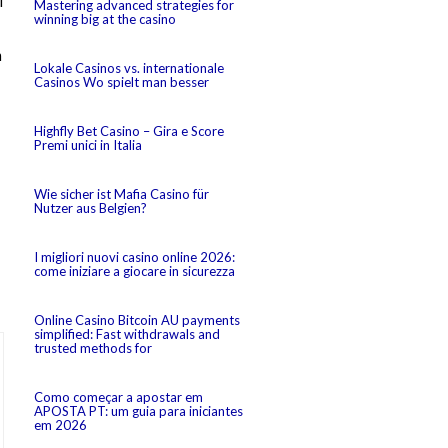
l
Mastering advanced strategies for
winning big at the casino
m
Lokale Casinos vs. internationale
Casinos Wo spielt man besser
Highfly Bet Casino – Gira e Score
Premi unici in Italia
Wie sicher ist Mafia Casino für
Nutzer aus Belgien?
I migliori nuovi casino online 2026:
come iniziare a giocare in sicurezza
Online Casino Bitcoin AU payments
simplified: Fast withdrawals and
trusted methods for
Como começar a apostar em
APOSTA PT: um guia para iniciantes
em 2026