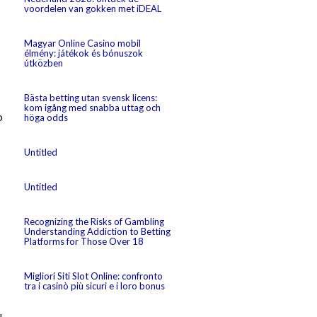
voordelen van gokken met iDEAL
Magyar Online Casino mobil
élmény: játékok és bónuszok
útközben
Bästa betting utan svensk licens:
kom igång med snabba uttag och
höga odds
Untitled
Untitled
Recognizing the Risks of Gambling
Understanding Addiction to Betting
Platforms for Those Over 18
Migliori Siti Slot Online: confronto
tra i casinò più sicuri e i loro bonus