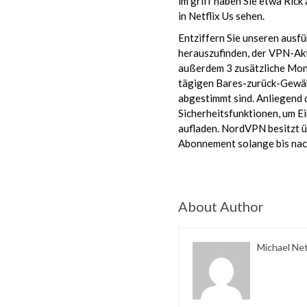
im griff haben Sie etwa Rick
in Netflix Us sehen.
Entziffern Sie unseren aus
herauszufinden, der VPN-Akt
außerdem 3 zusätzliche Mona
tägigen Bares-zurück-Gewäh
abgestimmt sind. Anliegend
Sicherheitsfunktionen, um E
aufladen. NordVPN besitzt ü
Abonnement solange bis nac
About Author
Michael Ne