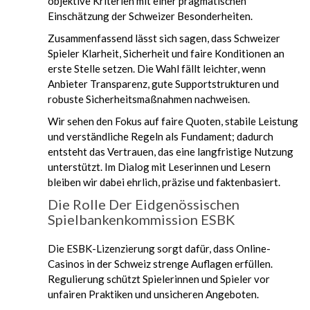
objektive Kriterien mit einer pragmatischen
Einschätzung der Schweizer Besonderheiten.
Zusammenfassend lässt sich sagen, dass Schweizer
Spieler Klarheit, Sicherheit und faire Konditionen an
erste Stelle setzen. Die Wahl fällt leichter, wenn
Anbieter Transparenz, gute Supportstrukturen und
robuste Sicherheitsmaßnahmen nachweisen.
Wir sehen den Fokus auf faire Quoten, stabile Leistung
und verständliche Regeln als Fundament; dadurch
entsteht das Vertrauen, das eine langfristige Nutzung
unterstützt. Im Dialog mit Leserinnen und Lesern
bleiben wir dabei ehrlich, präzise und faktenbasiert.
Die Rolle Der Eidgenössischen
Spielbankenkommission ESBK
Die ESBK-Lizenzierung sorgt dafür, dass Online-
Casinos in der Schweiz strenge Auflagen erfüllen.
Regulierung schützt Spielerinnen und Spieler vor
unfairen Praktiken und unsicheren Angeboten.