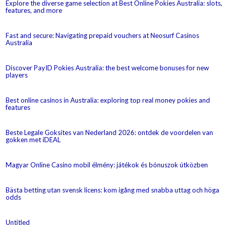
Explore the diverse game selection at Best Online Pokies Australia: slots,
features, and more
Fast and secure: Navigating prepaid vouchers at Neosurf Casinos
Australia
Discover PayID Pokies Australia: the best welcome bonuses for new
players
Best online casinos in Australia: exploring top real money pokies and
features
Beste Legale Goksites van Nederland 2026: ontdek de voordelen van
gokken met iDEAL
Magyar Online Casino mobil élmény: játékok és bónuszok útközben
Bästa betting utan svensk licens: kom igång med snabba uttag och höga
odds
Untitled