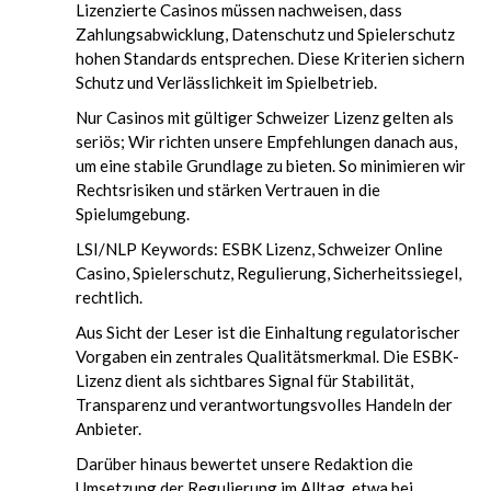
Lizenzierte Casinos müssen nachweisen, dass
Zahlungsabwicklung, Datenschutz und Spielerschutz
hohen Standards entsprechen. Diese Kriterien sichern
Schutz und Verlässlichkeit im Spielbetrieb.
Nur Casinos mit gültiger Schweizer Lizenz gelten als
seriös; Wir richten unsere Empfehlungen danach aus,
um eine stabile Grundlage zu bieten. So minimieren wir
Rechtsrisiken und stärken Vertrauen in die
Spielumgebung.
LSI/NLP Keywords: ESBK Lizenz, Schweizer Online
Casino, Spielerschutz, Regulierung, Sicherheitssiegel,
rechtlich.
Aus Sicht der Leser ist die Einhaltung regulatorischer
Vorgaben ein zentrales Qualitätsmerkmal. Die ESBK-
Lizenz dient als sichtbares Signal für Stabilität,
Transparenz und verantwortungsvolles Handeln der
Anbieter.
Darüber hinaus bewertet unsere Redaktion die
Umsetzung der Regulierung im Alltag, etwa bei