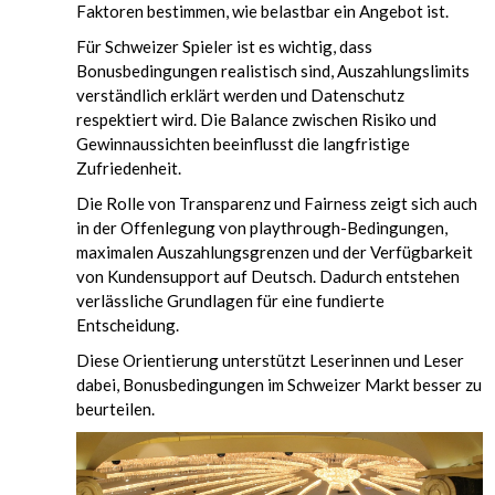
Faktoren bestimmen, wie belastbar ein Angebot ist.
Für Schweizer Spieler ist es wichtig, dass
Bonusbedingungen realistisch sind, Auszahlungslimits
verständlich erklärt werden und Datenschutz
respektiert wird. Die Balance zwischen Risiko und
Gewinnaussichten beeinflusst die langfristige
Zufriedenheit.
Die Rolle von Transparenz und Fairness zeigt sich auch
in der Offenlegung von playthrough-Bedingungen,
maximalen Auszahlungsgrenzen und der Verfügbarkeit
von Kundensupport auf Deutsch. Dadurch entstehen
verlässliche Grundlagen für eine fundierte
Entscheidung.
Diese Orientierung unterstützt Leserinnen und Leser
dabei, Bonusbedingungen im Schweizer Markt besser zu
beurteilen.