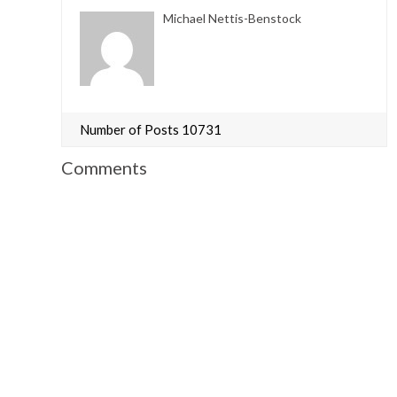
Michael Nettis-Benstock
Number of Posts 10731
Comments