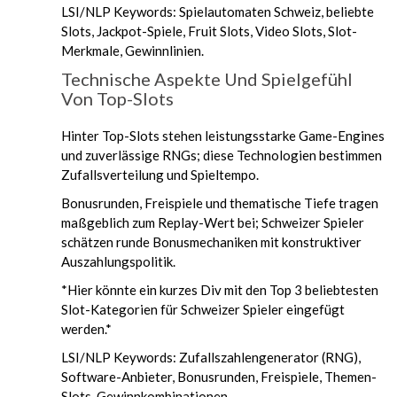
LSI/NLP Keywords: Spielautomaten Schweiz, beliebte
Slots, Jackpot-Spiele, Fruit Slots, Video Slots, Slot-
Merkmale, Gewinnlinien.
Technische Aspekte Und Spielgefühl
Von Top-Slots
Hinter Top-Slots stehen leistungsstarke Game-Engines
und zuverlässige RNGs; diese Technologien bestimmen
Zufallsverteilung und Spieltempo.
Bonusrunden, Freispiele und thematische Tiefe tragen
maßgeblich zum Replay-Wert bei; Schweizer Spieler
schätzen runde Bonusmechaniken mit konstruktiver
Auszahlungspolitik.
*Hier könnte ein kurzes Div mit den Top 3 beliebtesten
Slot-Kategorien für Schweizer Spieler eingefügt
werden.*
LSI/NLP Keywords: Zufallszahlengenerator (RNG),
Software-Anbieter, Bonusrunden, Freispiele, Themen-
Slots, Gewinnkombinationen.