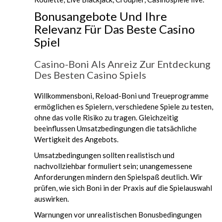
Bonusangebote Und Ihre
Relevanz Für Das Beste Casino
Spiel
Casino-Boni Als Anreiz Zur Entdeckung
Des Besten Casino Spiels
Willkommensboni, Reload-Boni und Treueprogramme
ermöglichen es Spielern, verschiedene Spiele zu testen,
ohne das volle Risiko zu tragen. Gleichzeitig
beeinflussen Umsatzbedingungen die tatsächliche
Wertigkeit des Angebots.
Umsatzbedingungen sollten realistisch und
nachvollziehbar formuliert sein; unangemessene
Anforderungen mindern den Spielspaß deutlich. Wir
prüfen, wie sich Boni in der Praxis auf die Spielauswahl
auswirken.
Warnungen vor unrealistischen Bonusbedingungen