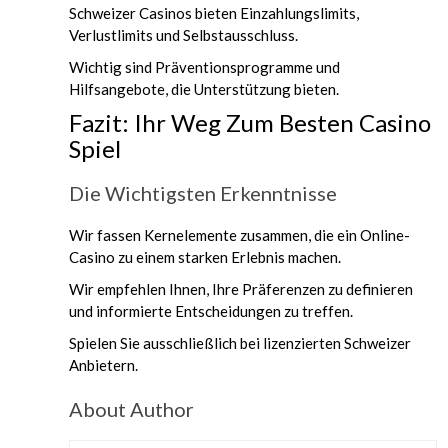
Schweizer Casinos bieten Einzahlungslimits,
Verlustlimits und Selbstausschluss.
Wichtig sind Präventionsprogramme und
Hilfsangebote, die Unterstützung bieten.
Fazit: Ihr Weg Zum Besten Casino
Spiel
Die Wichtigsten Erkenntnisse
Wir fassen Kernelemente zusammen, die ein Online-
Casino zu einem starken Erlebnis machen.
Wir empfehlen Ihnen, Ihre Präferenzen zu definieren
und informierte Entscheidungen zu treffen.
Spielen Sie ausschließlich bei lizenzierten Schweizer
Anbietern.
About Author