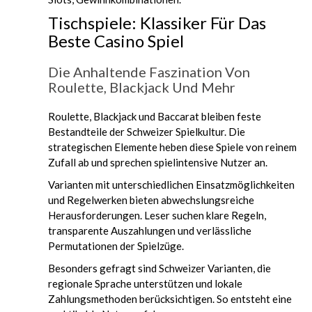
Tischspiele: Klassiker Für Das
Beste Casino Spiel
Die Anhaltende Faszination Von
Roulette, Blackjack Und Mehr
Roulette, Blackjack und Baccarat bleiben feste
Bestandteile der Schweizer Spielkultur. Die
strategischen Elemente heben diese Spiele von reinem
Zufall ab und sprechen spielintensive Nutzer an.
Varianten mit unterschiedlichen Einsatzmöglichkeiten
und Regelwerken bieten abwechslungsreiche
Herausforderungen. Leser suchen klare Regeln,
transparente Auszahlungen und verlässliche
Permutationen der Spielzüge.
Besonders gefragt sind Schweizer Varianten, die
regionale Sprache unterstützen und lokale
Zahlungsmethoden berücksichtigen. So entsteht eine