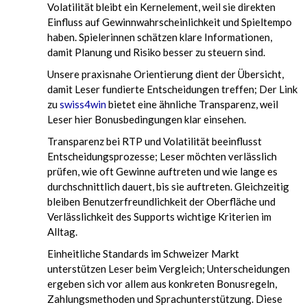
Volatilität bleibt ein Kernelement, weil sie direkten
Einfluss auf Gewinnwahrscheinlichkeit und Spieltempo
haben. Spielerinnen schätzen klare Informationen,
damit Planung und Risiko besser zu steuern sind.
Unsere praxisnahe Orientierung dient der Übersicht,
damit Leser fundierte Entscheidungen treffen; Der Link
zu
swiss4win
bietet eine ähnliche Transparenz, weil
Leser hier Bonusbedingungen klar einsehen.
Transparenz bei RTP und Volatilität beeinflusst
Entscheidungsprozesse; Leser möchten verlässlich
prüfen, wie oft Gewinne auftreten und wie lange es
durchschnittlich dauert, bis sie auftreten. Gleichzeitig
bleiben Benutzerfreundlichkeit der Oberfläche und
Verlässlichkeit des Supports wichtige Kriterien im
Alltag.
Einheitliche Standards im Schweizer Markt
unterstützen Leser beim Vergleich; Unterscheidungen
ergeben sich vor allem aus konkreten Bonusregeln,
Zahlungsmethoden und Sprachunterstützung. Diese