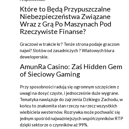
Które to Będą Przypuszczalne
Niebezpieczeństwa Związane
Wraz z Grą Po Maszynach Pod
Rzeczywiste Finanse?
Graczowi w trakcie kr? Tenże strona podaje graczom
najwi? Slotów od zasadniczych ? Wiatowych biura
deweloperskie.
AmunRa Casino: Zaś Hidden Gem
of Sieciowy Gaming
Przy sposobności radują się ogromnym szczęściem z
uwagi na dosyć częste, i jednocześnie duże wygrane.
Tematyka nawiązuje do zajrzenia Dzikiego Zachodu, w
końcu to znakomita stan rzeczy na rzecz wszystkich
wielbiciela westernów. Rozrywka może pochwalić się
jednym spośród najważniejszych współczynników RTP
dzięki sektorze o czynników aż 99%.