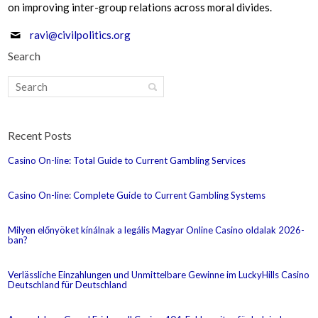
on improving inter-group relations across moral divides.
ravi@civilpolitics.org
Search
Recent Posts
Casino On-line: Total Guide to Current Gambling Services
Casino On-line: Complete Guide to Current Gambling Systems
Milyen előnyöket kínálnak a legális Magyar Online Casino oldalak 2026-
ban?
Verlässliche Einzahlungen und Unmittelbare Gewinne im LuckyHills Casino
Deutschland für Deutschland