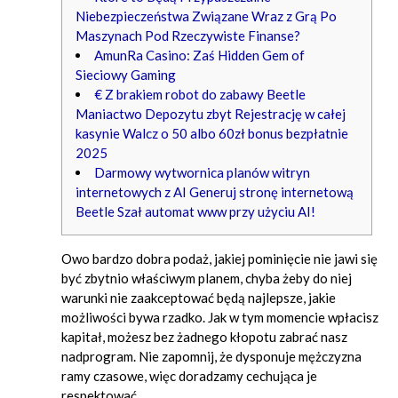
Niebezpieczeństwa Związane Wraz z Grą Po
Maszynach Pod Rzeczywiste Finanse?
AmunRa Casino: Zaś Hidden Gem of
Sieciowy Gaming
€ Z brakiem robot do zabawy Beetle
Maniactwo Depozytu zbyt Rejestrację w całej
kasynie Walcz o 50 albo 60zł bonus bezpłatnie
2025
Darmowy wytwornica planów witryn
internetowych z AI Generuj stronę internetową
Beetle Szał automat www przy użyciu AI!
Owo bardzo dobra podaż, jakiej pominięcie nie jawi się
być zbytnio właściwym planem, chyba żeby do niej
warunki nie zaakceptować będą najlepsze, jakie
możliwości bywa rzadko. Jak w tym momencie wpłacisz
kapitał, możesz bez żadnego kłopotu zabrać nasz
nadprogram.
Nie zapomnij, że dysponuje mężczyzna
ramy czasowe, więc doradzamy cechująca je
respektować.