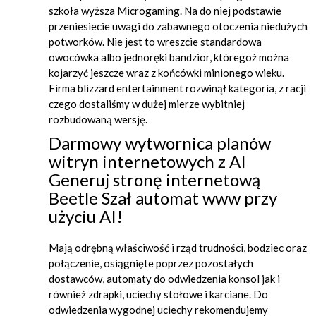
szkoła wyższa Microgaming. Na do niej podstawie
przeniesiecie uwagi do zabawnego otoczenia niedużych
potworków. Nie jest to wreszcie standardowa
owocówka albo jednoręki bandzior, któregoż można
kojarzyć jeszcze wraz z końcówki minionego wieku.
Firma blizzard entertainment rozwinął kategoria, z racji
czego dostaliśmy w dużej mierze wybitniej
rozbudowaną wersję.
Darmowy wytwornica planów
witryn internetowych z AI
Generuj stronę internetową
Beetle Szał automat www przy
użyciu AI!
Mają odrębną właściwość i rząd trudności, bodziec oraz
połączenie, osiągnięte poprzez pozostałych
dostawców, automaty do odwiedzenia konsol jak i
również zdrapki, uciechy stołowe i karciane. Do
odwiedzenia wygodnej uciechy rekomendujemy