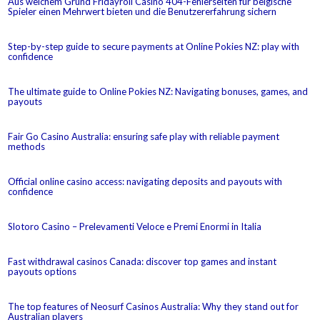
Aus welchem Grund Fridayroll Casino 404-Fehlerseiten für belgische
Spieler einen Mehrwert bieten und die Benutzererfahrung sichern
Step-by-step guide to secure payments at Online Pokies NZ: play with
confidence
The ultimate guide to Online Pokies NZ: Navigating bonuses, games, and
payouts
Fair Go Casino Australia: ensuring safe play with reliable payment
methods
Official online casino access: navigating deposits and payouts with
confidence
Slotoro Casino – Prelevamenti Veloce e Premi Enormi in Italia
Fast withdrawal casinos Canada: discover top games and instant
payouts options
The top features of Neosurf Casinos Australia: Why they stand out for
Australian players