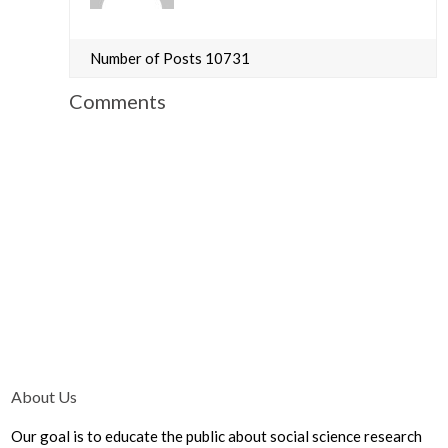
Number of Posts 10731
Comments
About Us
Our goal is to educate the public about social science research