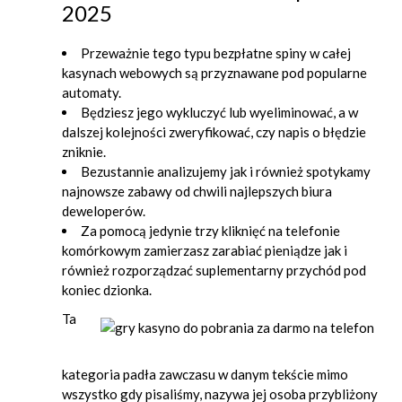
2025
Przeważnie tego typu bezpłatne spiny w całej
kasynach webowych są przyznawane pod popularne
automaty.
Będziesz jego wykluczyć lub wyeliminować, a w
dalszej kolejności zweryfikować, czy napis o błędzie
zniknie.
Bezustannie analizujemy jak i również spotykamy
najnowsze zabawy od chwili najlepszych biura
deweloperów.
Za pomocą jedynie trzy kliknięć na telefonie
komórkowym zamierzasz zarabiać pieniądze jak i
również rozporządzać suplementarny przychód pod
koniec dzionka.
Ta
kategoria padła zawczasu w danym tekście mimo
wszystko gdy pisaliśmy, nazywa jej osoba przybliżony