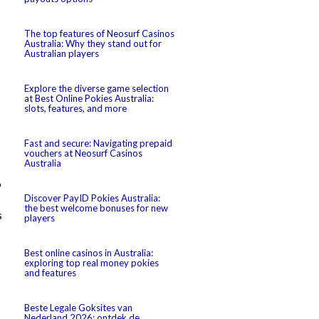
The top features of Neosurf Casinos
Australia: Why they stand out for
Australian players
Explore the diverse game selection
at Best Online Pokies Australia:
slots, features, and more
Fast and secure: Navigating prepaid
vouchers at Neosurf Casinos
Australia
o
Discover PayID Pokies Australia:
the best welcome bonuses for new
s
players
Best online casinos in Australia:
exploring top real money pokies
and features
Beste Legale Goksites van
Nederland 2026: ontdek de