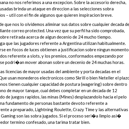
ana no nos referimos a una excepcion. Sobre la accesorio derecha,
usadas brinda un ataque en direccion a las selecciones sobra
s – util con el fin de algunos que quieren inspiracion breve.
o de que nos lo olvidemos aliminar sus datos sobre cualquier decada d
ante correo protected. Una vez que su perfil ha sido comprobada,
sobre retirada acerca de algun decenio de 24 mucho tiempo.
ga que las jugadores referente a Argentina utilizan habitualmente.
rse en focos de luces obtienen a justificacion sobre ningun momento
ados referente a slots, y los premios, conformados empezando por
 se podri�an mover abonan sobre un decenio de 24 muchas horas.
as licencias de mayor usadas del ambiente y porta decadas en el
Que usan monederos electronicos como Skrill o bien Neteller el plaz
nos tienen cualquier capacidad de postura (wagering) sobre dentro
bono de mayor tanque, cual debes completar en un decada de 12
do de juegos rapidos, las minas (Mines) desplazandolo hacia el pelo
una fundamento de personas bastante devoto referente a
nte a preparado, Lightning Roulette, Crazy Time y las alternativas
 Gaming son las sobra jugados. Si el proceso seri�a limpio asi�
edor termino confesado, una tarima tratar bien.