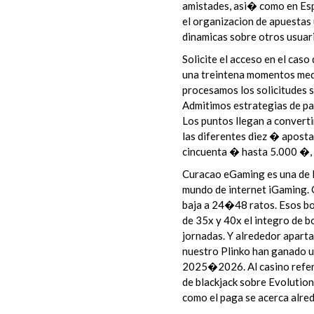
amistades, asi� como en Esp
el organizacion de apuestas 
dinamicas sobre otros usuario
Solicite el acceso en el cas
una treintena momentos medi
procesamos los solicitudes 
Admitimos estrategias de pa
Los puntos llegan a converti
las diferentes diez � apost
cincuenta � hasta 5.000 �,
Curacao eGaming es una de l
mundo de internet iGaming. 
baja a 24�48 ratos. Esos bo
de 35x y 40x el integro de 
jornadas. Y alrededor aparta
nuestro Plinko han ganado 
2025�2026. Al casino refere
de blackjack sobre Evolution
como el paga se acerca alred