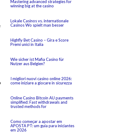
Mastering advanced strategies for
winning big at the casino
Lokale Casinos vs. internationale
Casinos Wo spielt man besser
e
Highfly Bet Casino – Gira e Score
Premi unici in Italia
Wie sicher ist Mafia Casino für
Nutzer aus Belgien?
I migliori nuovi casino online 2026:
o
come iniziare a giocare in sicurezza
Online Casino Bitcoin AU payments
simplified: Fast withdrawals and
trusted methods for
Como começar a apostar em
APOSTA PT: um guia para iniciantes
em 2026