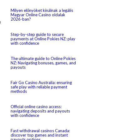
Milyen előnyöket kínálnak a legális
Magyar Online Casino oldalak
2026-ban?
e
Step-by-step guide to secure
payments at Online Pokies NZ: play
with confidence
The ultimate guide to Online Pokies
NZ: Navigating bonuses, games, and
payouts
Fair Go Casino Australia: ensuring
safe play with reliable payment
methods
Official online casino access:
navigating deposits and payouts
with confidence
Fast withdrawal casinos Canada:
discover top games and instant
payouts options