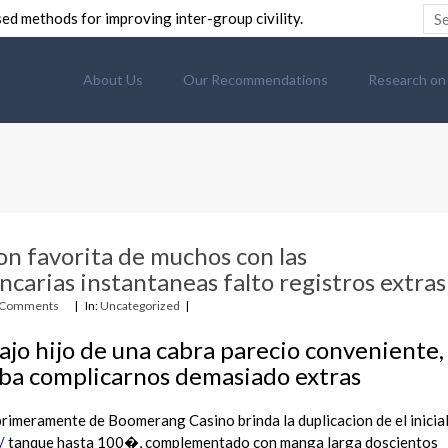
ed methods for improving inter-group civility.
About Us
Our Recommendations
Research on C
ion favorita de muchos con las
ncarias instantaneas falto registros extras
 Comments
In:
Uncategorized
rajo hijo de una cabra parecio conveniente,
ba complicarnos demasiado extras
rimeramente de Boomerang Casino brinda la duplicacion de el inicia
/
tanque hasta 100�, complementado con manga larga doscientos