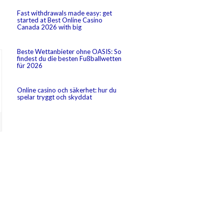
Fast withdrawals made easy: get
started at Best Online Casino
Canada 2026 with big
Beste Wettanbieter ohne OASIS: So
findest du die besten Fußballwetten
für 2026
Online casino och säkerhet: hur du
spelar tryggt och skyddat