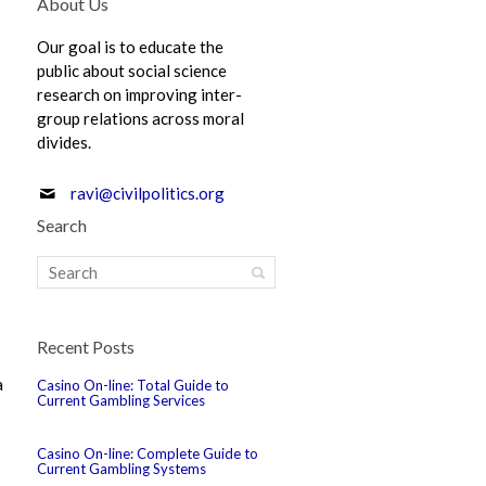
About Us
Our goal is to educate the
public about social science
research on improving inter-
group relations across moral
divides.
ravi@civilpolitics.org
Search
Recent Posts
a
Casino On-line: Total Guide to
Current Gambling Services
Casino On-line: Complete Guide to
Current Gambling Systems