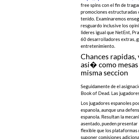
free spins con el fin de tr
promociones estructuradas c
tenido. Examinaremos enseg
resguardo inclusive los opin
lideres igual que NetEnt, Pr
60 desarrolladores extras, g
entretenimiento.
Chances rapidas, 
asi� como mesas 
misma seccion
Seguidamente de el asignacio
Book of Dead. Las jugadores
Los jugadores espanoles podr
espanola, aunque una defensa 
espanola. Resultan la mecan
asentado, pueden presentar l
flexible que los plataforma
suponer comisiones adicional