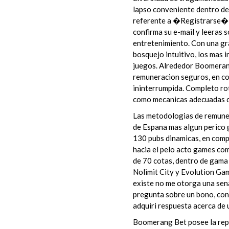
lapso conveniente dentro del
referente a �Registrarse� 
confirma su e-mail y leeras 
entretenimiento. Con una gra
bosquejo intuitivo, los mas 
juegos. Alrededor Boomerang 
remuneracion seguros, en co
ininterrumpida. Completo ro
como mecanicas adecuadas cu
Las metodologias de remuner
de Espana mas algun perico 
130 pubs dinamicas, en compa
hacia el pelo acto games co
de 70 cotas, dentro de gama
Nolimit City y Evolution Gam
existe no me otorga una sena
pregunta sobre un bono, cont
adquiri respuesta acerca de 
Boomerang Bet posee la repu