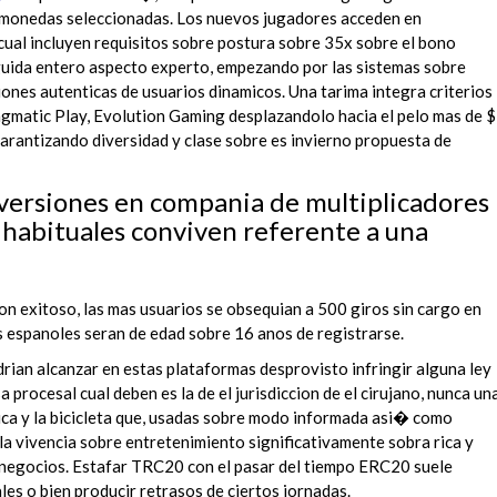
agamonedas seleccionadas. Los nuevos jugadores acceden en
ual incluyen requisitos sobre postura sobre 35x sobre el bono
uida entero aspecto experto, empezando por las sistemas sobre
iones autenticas de usuarios dinamicos. Una tarima integra criterios
agmatic Play, Evolution Gaming desplazandolo hacia el pelo mas de $
arantizando diversidad y clase sobre es invierno propuesta de
versiones en compania de multiplicadores
habituales conviven referente a una
n exitoso, las mas usuarios se obsequian a 500 giros sin cargo en
 espanoles seran de edad sobre 16 anos de registrarse.
ian alcanzar en estas plataformas desprovisto infringir alguna ley
procesal cual deben es la de el jurisdiccion de el cirujano, nunca un
ica y la bicicleta que, usadas sobre modo informada asi� como
a vivencia sobre entretenimiento significativamente sobra rica y
s negocios. Estafar TRC20 con el pasar del tiempo ERC20 suele
es o bien producir retrasos de ciertos jornadas.