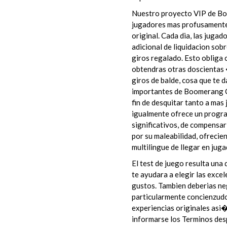
Nuestro proyecto VIP de Boo
jugadores mas profusamente
original. Cada dia, las juga
adicional de liquidacion sobr
giros regalado. Esto obliga 
obtendras otras doscientas
giros de balde, cosa que te
importantes de Boomerang C
fin de desquitar tanto a mas
igualmente ofrece un progr
significativos, de compensar
por su maleabilidad, ofrec
multilingue de llegar en jug
El test de juego resulta una
te ayudara a elegir las exce
gustos. Tambien deberias neg
particularmente concienzudos
experiencias originales asi
informarse los Terminos des