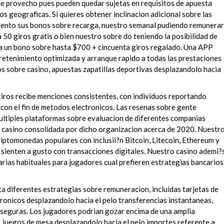
 de provecho pues pueden quedar sujetas en requisitos de apuesta
s geograficas. Si quieres obtener inclinacion adicional sobre las
lento sus bonos sobre recarga, nuestro semanal pudiendo remunerar
a 50 giros gratis o bien nuestro sobre do teniendo la posibilidad de
a un bono sobre hasta $700 + cincuenta giros regalado. Una APP
retenimiento optimizada y arranque rapido a todas las prestaciones
gos sobre casino, apuestas zapatillas deportivas desplazandolo hacia
tiros recibe menciones consistentes, con individuos reportando
con el fin de metodos electronicos. Las resenas sobre gente
ltiples plataformas sobre evaluacion de diferentes companias
el casino consolidada por dicho organizacion acerca de 2020. Nuestr
iptomonedas populares con inclusii?n Bitcoin, Litecoin, Ethereum y
 sienten a gusto con transacciones digitales. Nuestro casino ademi?
rias habituales para jugadores cual prefieren estrategias bancarios
 diferentes estrategias sobre remuneracion, incluidas tarjetas de
ronicos desplazandolo hacia el pelo transferencias instantaneas,
seguras. Los jugadores podrian gozar encima de una amplia
 juegos de mesa desplazandolo hacia el pelo importes referente a