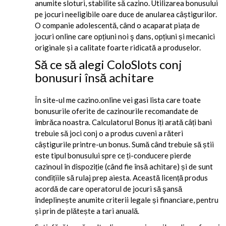
anumite sloturi, stabilite să cazino. Utilizarea bonusului
pe jocuri neeligibile oare duce de anularea câștigurilor.
O companie adolescentă, când o acaparat piața de
jocuri online care opțiuni noi ş dans, opțiuni și mecanici
originale și a calitate foarte ridicată a produselor.
Să ce să alegi ColoSlots conj
bonusuri însă achitare
În site-ul me cazino.online vei gasi lista care toate
bonusurile oferite de cazinourile recomandate de
îmbrăca noastra. Calculatorul Bonus îți arată câți bani
trebuie să joci conj o a produs cuveni a răteri
câștigurile printre-un bonus. Sumă când trebuie să știi
este tipul bonusului spre ce ți-conducere pierde
cazinoul în dispoziție (când fie însă achitare) și de sunt
condițiile să rulaj prep aiesta. Această licență produs
acordă de care operatorul de jocuri să şansă
îndeplinește anumite criterii legale și financiare, pentru
și prin de plătește a tari anuală.