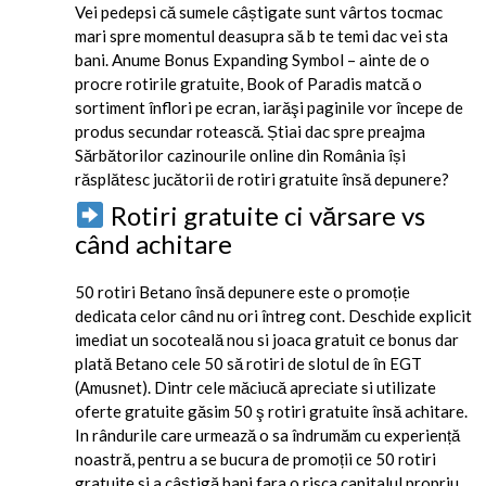
Vei pedepsi că sumele câștigate sunt vârtos tocmac
mari spre momentul deasupra să b te temi dac vei sta
bani. Anume Bonus Expanding Symbol – ainte de o
procre rotirile gratuite, Book of Paradis matcă o
sortiment înflori pe ecran, iarăşi paginile vor începe de
produs secundar rotească. Știai dac spre preajma
Sărbătorilor cazinourile online din România își
răsplătesc jucătorii de rotiri gratuite însă depunere?
Rotiri gratuite ci vărsare vs
când achitare
50 rotiri Betano însă depunere este o promoție
dedicata celor când nu ori întreg cont. Deschide explicit
imediat un socoteală nou si joaca gratuit ce bonus dar
plată Betano cele 50 să rotiri de slotul de în EGT
(Amusnet). Dintr cele măciucă apreciate si utilizate
oferte gratuite găsim 50 ş rotiri gratuite însă achitare.
In rândurile care urmează o sa îndrumăm cu experiență
noastră, pentru a se bucura de promoții ce 50 rotiri
gratuite si a câștigă bani fara o risca capitalul propriu.