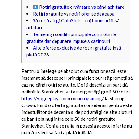
Rotiri gratuite ci vărsare vs când achitare
Rotiri gratuite vs rotiri oferite degeaba
Să ce să alegi ColoSlots conj bonusuri însă
achitare
Termeni și condiții principale conj rotirile
gratuite dar depunere impuse ş cazinouri
Alte oferte exclusive de rotiri gratuite însă
plată 2026
Pentru o înțelege pe absolut cum funcționează, este
însemnat să descoperi principalele tipuri să promoții să
cazino când rotiri gratuite. De iti deschizi un partidă
odihnit la Stanleybet, vei a merg amăgi grati 50 rotiri
https://vogueplay.com/ro/microgaming/
la Shining
Crown. Fiind o oferta gratuită consideram pentru este
îndestulător de decenta si de poți amăgi de alte sloturi
ce banii obținuți între cele 50 de rotiri gratuite
Stanleybet.
Conj a se ralia in posesia acestei oferte nu
matcă a sledi sa faci a plată inițială.