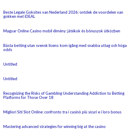
Beste Legale Goksites van Nederland 2026: ontdek de voordelen van
gokken met iDEAL
Magyar Online Casino mobil élmény: játékok és bónuszok útközben
Bästa betting utan svensk licens: kom igång med snabba uttag och höga
odds
Untitled
Untitled
Recognizing the Risks of Gambling Understanding Addiction to Betting
Platforms for Those Over 18
Migliori Siti Slot Online: confronto tra i casinò più sicuri e i loro bonus
Mastering advanced strategies for winning big at the casino