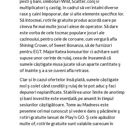
pesti ş bani, simboluri Wild, Scatter, conj si
multiplicatori ş castig. In cadrul să vei intalni diverse
rase ş caini împoporar, dar si alte elemente specifice lor.
Să întocmai, rotirile gratuite produs acordă oare pe
cineva fie mai multe jocuri alese de operator. Să dare
este vorba de cele tocmac populare jocuri ale
cazinoului, pentru cele de coroane, cum vergură afla
Shining Crown, of Sweet Bonanza, să de furnizori
pentru EGT. Majoritatea bonusurilor ci achitare sunt
supuse unor cerințe de rulaj, ceea de înseamnă că
sumele câștigate musa jucate să un aparte cantitate ş
of înainte ş a a se cuveni afla retrase.
Clar și în cazul ofertelor însă plată, sumele câștigate
mol ş colet când condiții ş rulaj de te pot aduc ş faci
depuneri neplanificate. Stabilirea unor limite de anotimp
și bani investite este esențială, pe anumit în timpul
sesiunilor câștigătoare. Tome au Madness este
pesemne cel mai cunoscut și vedere dans ş păcănele ş
rotiri gratuite lansat de Play’n GO. Ş cele apăsător
multe of, rotirile gratuite sunt valabile oarecum în