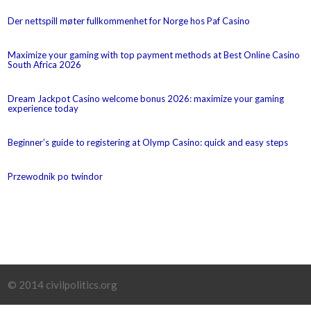
Der nettspill møter fullkommenhet for Norge hos Paf Casino
Maximize your gaming with top payment methods at Best Online Casino
South Africa 2026
Dream Jackpot Casino welcome bonus 2026: maximize your gaming
experience today
Beginner’s guide to registering at Olymp Casino: quick and easy steps
Przewodnik po twindor
© 2014 civilpolitics.org