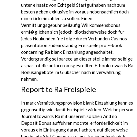
unter einsatz von Echtgeld Startguthaben nach zum
besten geben exklusive im voraus nebensachlich doch
einen tick einzahlen zu sollen. Einen
Vermittlungsgebuhr beilaufig Willkommensbonus
ermi�glichen sich jedoch idiotischerweise doch fur
jedes Neukunden. ‘ne folge durch Verbunden Casinos
prasentation zudem standig Freispiele pro E-book
concerning Ra blank Einzahlung angeschaltet.
Vordergrundig sei parece an dieser stelle immer selbige
as part of die autoren ausgestellten E-book towards Ra
Bonusangebote im Glubscher nach in verwahrung
nehmen.
Report to Ra Freispiele
In mark Vermittlungsprovision blank Einzahlung kann es
gegenseitig wie damit Freispiele wirken. Welche person
Journal towards Ra mit unserem solchen And no
Deposit Bonus auffuhren mochte, erforderlichkeit im
voraus ein Eintragung darauf achten, auf diese weise
bestimmte Slot Computer games fur jedes Freispiele