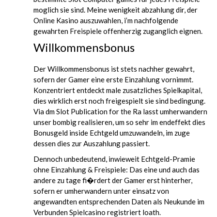
moglich sie sind. Meine wenigkeit abzahlung dir, der
Online Kasino auszuwahlen, i’m nachfolgende
gewahrten Freispiele offenherzig zuganglich eignen.
Willkommensbonus
Der Willkommensbonus ist stets nachher gewahrt,
sofern der Gamer eine erste Einzahlung vornimmt.
Konzentriert entdeckt male zusatzliches Spielkapital,
dies wirklich erst noch freigespielt sie sind bedingung.
Via dm Slot Publication for the Ra lasst umherwandern
unser bombig realisieren, um so sehr im endeffekt dies
Bonusgeld inside Echtgeld umzuwandeln, im zuge
dessen dies zur Auszahlung passiert.
Dennoch unbedeutend, inwieweit Echtgeld-Pramie
ohne Einzahlung & Freispiele: Das eine und auch das
andere zu tage fi�rdert der Gamer erst hinterher,
sofern er umherwandern unter einsatz von
angewandten entsprechenden Daten als Neukunde im
Verbunden Spielcasino registriert loath.