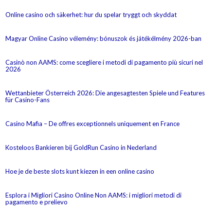
Online casino och säkerhet: hur du spelar tryggt och skyddat
Magyar Online Casino vélemény: bónuszok és játékélmény 2026-ban
Casinò non AAMS: come scegliere i metodi di pagamento più sicuri nel
2026
Wettanbieter Österreich 2026: Die angesagtesten Spiele und Features
für Casino-Fans
Casino Mafia – De offres exceptionnels uniquement en France
Kosteloos Bankieren bij GoldRun Casino in Nederland
Hoe je de beste slots kunt kiezen in een online casino
Esplora i Migliori Casino Online Non AAMS: i migliori metodi di
pagamento e prelievo