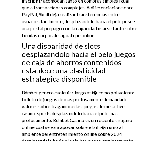
inscribiri? acomodan tanto en compras simples igual
que a transacciones complejas. A diferenciacion sobre
PayPal, Skrill deja realizar transferencias entre
usuarios facilmente, desplazandolo hacia el pelo posee
una postal prepago con la capacidad usarse tanto sobre
tiendas corporales igual que online.
Una disparidad de slots
desplazandolo hacia el pelo juegos
de caja de ahorros contenidos
establece una elasticidad
estrategica disponible
Bdmbet genera cualquier largo asi� como polivalente
folleto de juegos de mas profusamente demandado
valores sobre tragamonedas, juegos de mesa, live
casino, sports desplazandolo hacia el pelo mas
profusamente. Bdmbet Casino es un reciente cirujano
online cual se va a apoyar sobre el silli�n unio al
ambiente del entretenimiento online sobre 2024