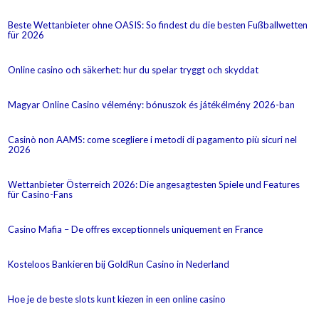
Beste Wettanbieter ohne OASIS: So findest du die besten Fußballwetten
für 2026
Online casino och säkerhet: hur du spelar tryggt och skyddat
Magyar Online Casino vélemény: bónuszok és játékélmény 2026-ban
Casinò non AAMS: come scegliere i metodi di pagamento più sicuri nel
2026
Wettanbieter Österreich 2026: Die angesagtesten Spiele und Features
für Casino-Fans
Casino Mafia – De offres exceptionnels uniquement en France
Kosteloos Bankieren bij GoldRun Casino in Nederland
Hoe je de beste slots kunt kiezen in een online casino