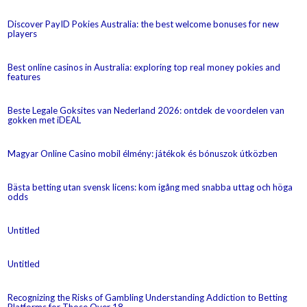
Discover PayID Pokies Australia: the best welcome bonuses for new
players
Best online casinos in Australia: exploring top real money pokies and
features
Beste Legale Goksites van Nederland 2026: ontdek de voordelen van
gokken met iDEAL
Magyar Online Casino mobil élmény: játékok és bónuszok útközben
Bästa betting utan svensk licens: kom igång med snabba uttag och höga
odds
Untitled
Untitled
Recognizing the Risks of Gambling Understanding Addiction to Betting