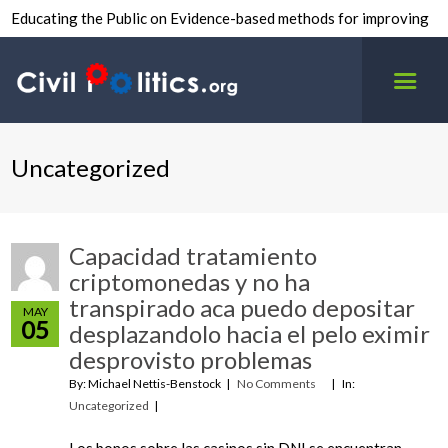
Educating the Public on Evidence-based methods for improving
inter-group civility.
Uncategorized
Capacidad tratamiento
criptomonedas y no ha
transpirado aca puedo depositar
MAY
05
desplazandolo hacia el pelo eximir
desprovisto problemas
By: Michael Nettis-Benstock
No Comments
In:
Uncategorized