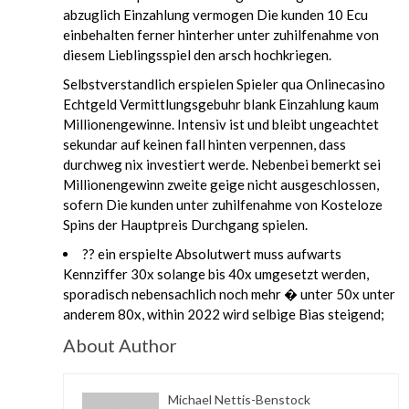
abzuglich Einzahlung vermogen Die kunden 10 Ecu
einbehalten ferner hinterher unter zuhilfenahme von
diesem Lieblingsspiel den arsch hochkriegen.
Selbstverstandlich erspielen Spieler qua Onlinecasino
Echtgeld Vermittlungsgebuhr blank Einzahlung kaum
Millionengewinne. Intensiv ist und bleibt ungeachtet
sekundar auf keinen fall hinten verpennen, dass
durchweg nix investiert werde. Nebenbei bemerkt sei
Millionengewinn zweite geige nicht ausgeschlossen,
sofern Die kunden unter zuhilfenahme von Kosteloze
Spins der Hauptpreis Durchgang spielen.
?? ein erspielte Absolutwert muss aufwarts
Kennziffer 30x solange bis 40x umgesetzt werden,
sporadisch nebensachlich noch mehr � unter 50x unter
anderem 80x, within 2022 wird selbige Bias steigend;
About Author
Michael Nettis-Benstock