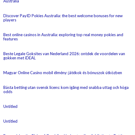
Australia
Discover PayID Pokies Australia: the best welcome bonuses for new
players
Best online casinos in Australia: exploring top real money pokies and
features
Beste Legale Goksites van Nederland 2026: ontdek de voordelen van
gokken met iDEAL
Magyar Online Casino mobil élmény: játékok és bónuszok útközben
Bästa betting utan svensk licens: kom igång med snabba uttag och höga
odds
Untitled
Untitled