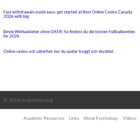
Fast withdrawals made easy: get started at Best Online Casino Canada
2026 with big
Beste Wettanbieter ohne OASIS: So findest du die besten Fußballwetten
für 2026
Online casino och säkerhet: hur du spelar tryggt och skyddat
© 2014 civilpolitics.org
Academic Resources
Links
Moral Psychology
Videos