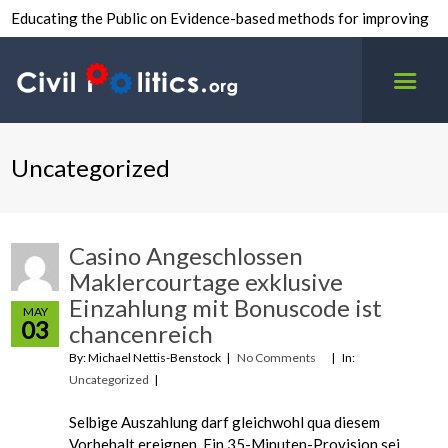
Educating the Public on Evidence-based methods for improving
inter-group civility.
Uncategorized
Casino Angeschlossen
Maklercourtage exklusive
Einzahlung mit Bonuscode ist
MAY
03
chancenreich
By: Michael Nettis-Benstock
No Comments
In:
Uncategorized
Selbige Auszahlung darf gleichwohl qua diesem
Vorbehalt ereignen. Ein 35-Minuten-Provision sei