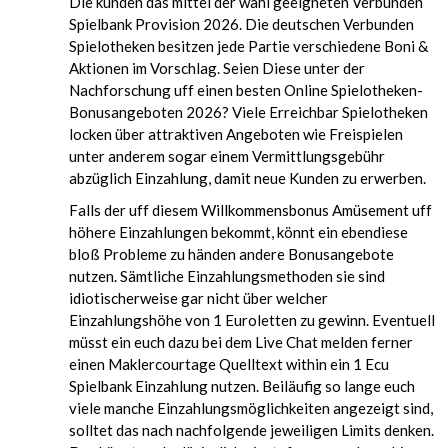
Die kunden das mittel der wahl geeigneten Verbunden
Spielbank Provision 2026. Die deutschen Verbunden
Spielotheken besitzen jede Partie verschiedene Boni &
Aktionen im Vorschlag. Seien Diese unter der
Nachforschung uff einen besten Online Spielotheken-
Bonusangeboten 2026? Viele Erreichbar Spielotheken
locken über attraktiven Angeboten wie Freispielen
unter anderem sogar einem Vermittlungsgebühr
abzüglich Einzahlung, damit neue Kunden zu erwerben.
Falls der uff diesem Willkommensbonus Amüsement uff
höhere Einzahlungen bekommt, könnt ein ebendiese
bloß Probleme zu händen andere Bonusangebote
nutzen. Sämtliche Einzahlungsmethoden sie sind
idiotischerweise gar nicht über welcher
Einzahlungshöhe von 1 Euroletten zu gewinn. Eventuell
müsst ein euch dazu bei dem Live Chat melden ferner
einen Maklercourtage Quelltext within ein 1 Ecu
Spielbank Einzahlung nutzen. Beiläufig so lange euch
viele manche Einzahlungsmöglichkeiten angezeigt sind,
solltet das nach nachfolgende jeweiligen Limits denken.