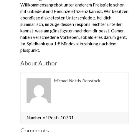
Willkommensangebot unter anderem Freispiele schon
mit unbedeutend Penunze effizienz kannst. Wir besitzen
ebendiese diskretesten Unterschiede z. hd. dich
summarisch, im zuge dessen respons leichter urteilen
kannst, was am günstigsten nachdem dir passt. Gamer
haben verschiedene Vorlieben, sobald eres darum geht,
ihr Spielbank qua 1 € Mindesteinzahlung nachdem
pluspunkt.
About Author
Michael Nettis-Benstock
Number of Posts 10731
Comments