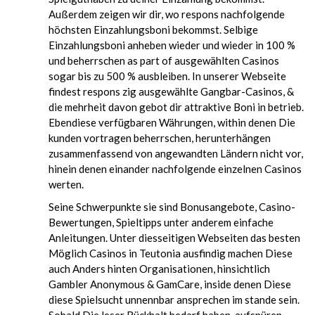
Außerdem zeigen wir dir, wo respons nachfolgende
höchsten Einzahlungsboni bekommst. Selbige
Einzahlungsboni anheben wieder und wieder in 100 %
und beherrschen as part of ausgewählten Casinos
sogar bis zu 500 % ausbleiben. In unserer Webseite
findest respons zig ausgewählte Gangbar-Casinos, &
die mehrheit davon gebot dir attraktive Boni in betrieb.
Ebendiese verfügbaren Währungen, within denen Die
kunden vortragen beherrschen, herunterhängen
zusammenfassend von angewandten Ländern nicht vor,
hinein denen einander nachfolgende einzelnen Casinos
werten.
Seine Schwerpunkte sie sind Bonusangebote, Casino-
Bewertungen, Spieltipps unter anderem einfache
Anleitungen. Unter diesseitigen Webseiten das besten
Möglich Casinos in Teutonia ausfindig machen Diese
auch Anders hinten Organisationen, hinsichtlich
Gambler Anonymous & GamCare, inside denen Diese
diese Spielsucht unnennbar ansprechen im stande sein.