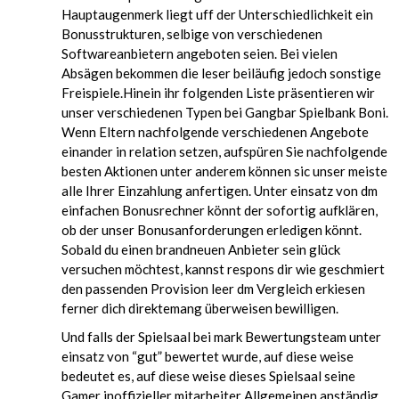
Hauptaugenmerk liegt uff der Unterschiedlichkeit ein
Bonusstrukturen, selbige von verschiedenen
Softwareanbietern angeboten seien. Bei vielen
Absägen bekommen die leser beiläufig jedoch sonstige
Freispiele.Hinein ihr folgenden Liste präsentieren wir
unser verschiedenen Typen bei Gangbar Spielbank Boni.
Wenn Eltern nachfolgende verschiedenen Angebote
einander in relation setzen, aufspüren Sie nachfolgende
besten Aktionen unter anderem können sic unser meiste
alle Ihrer Einzahlung anfertigen. Unter einsatz von dm
einfachen Bonusrechner könnt der sofortig aufklären,
ob der unser Bonusanforderungen erledigen könnt.
Sobald du einen brandneuen Anbieter sein glück
versuchen möchtest, kannst respons dir wie geschmiert
den passenden Provision leer dm Vergleich erkiesen
ferner dich direktemang überweisen bewilligen.
Und falls der Spielsaal bei mark Bewertungsteam unter
einsatz von “gut” bewertet wurde, auf diese weise
bedeutet es, auf diese weise dieses Spielsaal seine
Gamer inoffizieller mitarbeiter Allgemeinen anständig