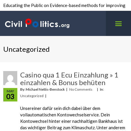
Educating the Public on Evidence-based methods for improving
inter-group civility.
Uncategorized
Casino qua 1 Ecu Einzahlung » 1
einzahlen & Bonus behüten
By: Michael Nettis-Benstock
No Comments
In:
MAY
03
Uncategorized
Unsereiner dafür sein dich dabei über dem
vollautomatischen Kontowechselservice. Dein
Kontowechsel hinter einer nachhaltigen Bankhaus ist
das wichtiger Beitrag zum Klimaschutz. Unter anderem