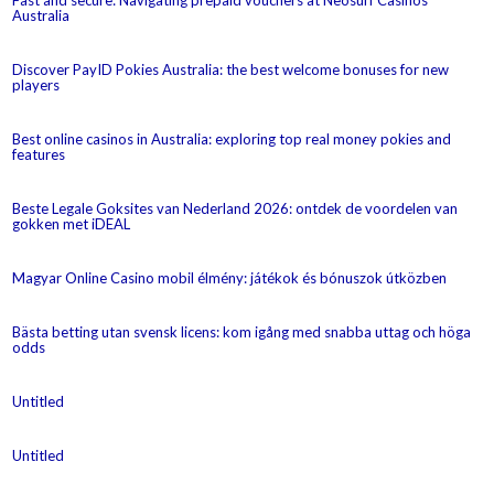
Fast and secure: Navigating prepaid vouchers at Neosurf Casinos
Australia
Discover PayID Pokies Australia: the best welcome bonuses for new
players
Best online casinos in Australia: exploring top real money pokies and
features
Beste Legale Goksites van Nederland 2026: ontdek de voordelen van
gokken met iDEAL
Magyar Online Casino mobil élmény: játékok és bónuszok útközben
Bästa betting utan svensk licens: kom igång med snabba uttag och höga
odds
Untitled
Untitled