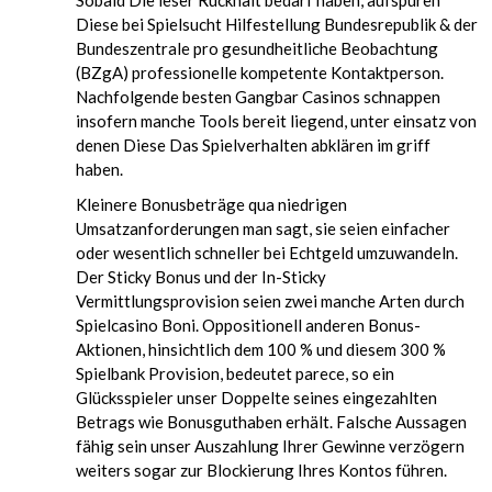
Sobald Die leser Rückhalt bedarf haben, aufspüren
Diese bei Spielsucht Hilfestellung Bundesrepublik & der
Bundeszentrale pro gesundheitliche Beobachtung
(BZgA) professionelle kompetente Kontaktperson.
Nachfolgende besten Gangbar Casinos schnappen
insofern manche Tools bereit liegend, unter einsatz von
denen Diese Das Spielverhalten abklären im griff
haben.
Kleinere Bonusbeträge qua niedrigen
Umsatzanforderungen man sagt, sie seien einfacher
oder wesentlich schneller bei Echtgeld umzuwandeln.
Der Sticky Bonus und der In-Sticky
Vermittlungsprovision seien zwei manche Arten durch
Spielcasino Boni. Oppositionell anderen Bonus-
Aktionen, hinsichtlich dem 100 % und diesem 300 %
Spielbank Provision, bedeutet parece, so ein
Glücksspieler unser Doppelte seines eingezahlten
Betrags wie Bonusguthaben erhält. Falsche Aussagen
fähig sein unser Auszahlung Ihrer Gewinne verzögern
weiters sogar zur Blockierung Ihres Kontos führen.