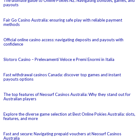
The ultimate guide to Online Pokies NZ: Navigating bonuses, games, and
payouts
Fair Go Casino Australia: ensuring safe play with reliable payment
methods
Official online casino access: navigating deposits and payouts with
confidence
Slotoro Casino – Prelevamenti Veloce e Premi Enormi in Italia
Fast withdrawal casinos Canada: discover top games and instant
payouts options
The top features of Neosurf Casinos Australia: Why they stand out for
Australian players
Explore the diverse game selection at Best Online Pokies Australia: slots,
features, and more
Fast and secure: Navigating prepaid vouchers at Neosurf Casinos
Australia