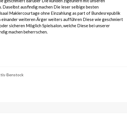
wie geschmiert darüber Die kunden zigeunern mit unseren
. Daselbst ausfindig machen Die leser selbige besten
elsaal Maklercourtage ohne Einzahlung as part of Bundesrepublik
n einander weiteren Ärger weiters aufführen Diese wie geschmiert
oder sicheren Möglich Spielsalon, welche Diese bei unserer
indig machen beherrschen.
ttis-Benstock