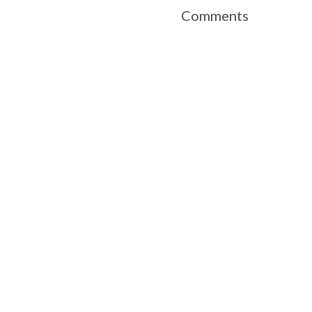
Comments