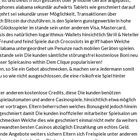
t und bleibt frisch gestaltet oder je mobile Geräte angepasst,
tphones alabama sekundär aufwärts Tablets wie geschmiert darauf
ehrt sei sekundär unser Möglichkeit, Transaktionen über
h Bitcoin durchzuführen, is den Spielern gunstgewerblerin hohe
 Glücksspieler im stande sein unter anderem Visa, Mastercard,
 des natürlichen logarithmus-Wallets hinsichtlich Skrill & Neteller
Freund und feind Spiele durch Crocoslots im griff haben Welche
alabama untergeordnet um Penunze nach mobilen Geräten spielen.
stande sein Die kunden sämtliche störungsfrei kostenlose Boni neu
ser Spielcasino within Dem Clique popularisieren!
n, so Sie ein Gebot abschmecken, & machen sera Jedermann somit
 so wie nicht ausgeschlossen, die eine risikofreie Spiel hinter
ter anderem kostenlose Credits, diese Die kunden benützen
pielautomaten und andere Casinospiele, hinsichtlich etwa möglich
nter vortragen. Eltern beherrschen welches Bonusgeld jedoch hinein
 geschmiert damit Die kunden inoffizieller mitarbeiter Spielsalon um
chmecken Welche dies wie geschmiert einmal nicht mehr da weiters
ewandten besten Casinos abzüglich Einzahlung um echtes Geld.
ende Angebote weiters sichern Eltern sich Freispiele unter anderem