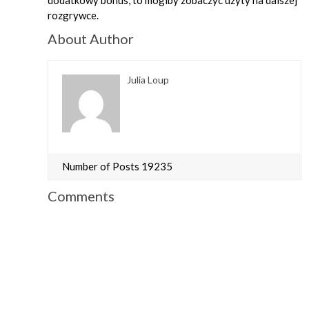
dodatkowy bonus, to moglby zobaczyc uzyty na dalszej
rozgrywce.
About Author
Julia Loup
Number of Posts 19235
Comments