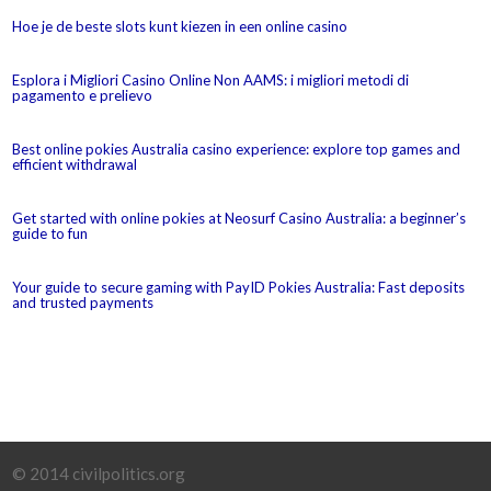
Hoe je de beste slots kunt kiezen in een online casino
Esplora i Migliori Casino Online Non AAMS: i migliori metodi di
pagamento e prelievo
Best online pokies Australia casino experience: explore top games and
efficient withdrawal
Get started with online pokies at Neosurf Casino Australia: a beginner’s
guide to fun
Your guide to secure gaming with PayID Pokies Australia: Fast deposits
and trusted payments
© 2014 civilpolitics.org