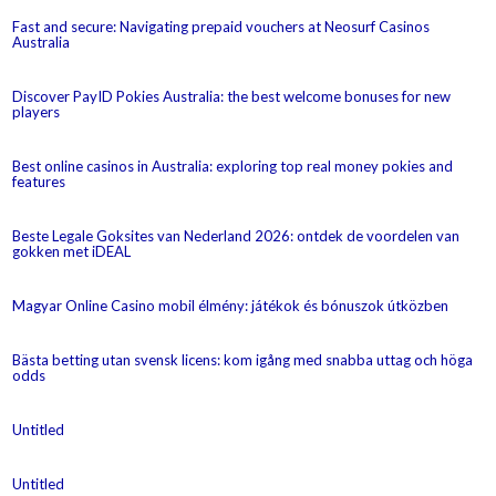
Fast and secure: Navigating prepaid vouchers at Neosurf Casinos
Australia
Discover PayID Pokies Australia: the best welcome bonuses for new
players
Best online casinos in Australia: exploring top real money pokies and
features
Beste Legale Goksites van Nederland 2026: ontdek de voordelen van
gokken met iDEAL
Magyar Online Casino mobil élmény: játékok és bónuszok útközben
Bästa betting utan svensk licens: kom igång med snabba uttag och höga
odds
Untitled
Untitled