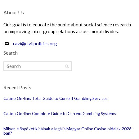
About Us
Our goal is to educate the public about social science research
on improving inter-group relations across moral divides.
ravi@civilpolitics.org
Search
Recent Posts
Casino On-line: Total Guide to Current Gambling Services
Casino On-line: Complete Guide to Current Gambling Systems
Milyen előnyöket kínálnak a legális Magyar Online Casino oldalak 2026-
ban?