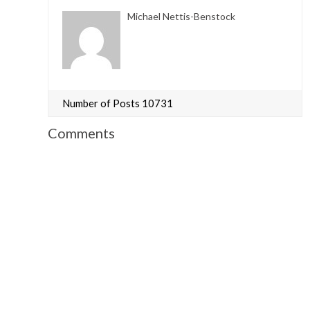
Michael Nettis-Benstock
Number of Posts 10731
Comments