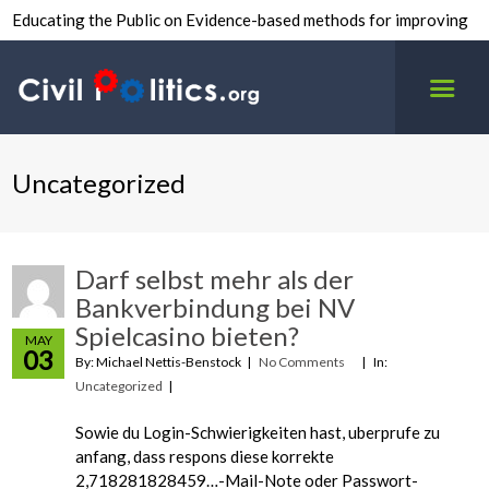
Educating the Public on Evidence-based methods for improving
inter-group civility.
Uncategorized
Darf selbst mehr als der
Bankverbindung bei NV
Spielcasino bieten?
MAY
03
By: Michael Nettis-Benstock
No Comments
In:
Uncategorized
Sowie du Login-Schwierigkeiten hast, uberprufe zu
anfang, dass respons diese korrekte
2,718281828459…-Mail-Note oder Passwort-