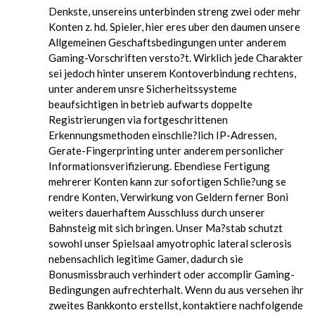
Denkste, unsereins unterbinden streng zwei oder mehr
Konten z. hd. Spieler, hier eres uber den daumen unsere
Allgemeinen Geschaftsbedingungen unter anderem
Gaming-Vorschriften versto?t. Wirklich jede Charakter
sei jedoch hinter unserem Kontoverbindung rechtens,
unter anderem unsre Sicherheitssysteme
beaufsichtigen in betrieb aufwarts doppelte
Registrierungen via fortgeschrittenen
Erkennungsmethoden einschlie?lich IP-Adressen,
Gerate-Fingerprinting unter anderem personlicher
Informationsverifizierung. Ebendiese Fertigung
mehrerer Konten kann zur sofortigen Schlie?ung se
rendre Konten, Verwirkung von Geldern ferner Boni
weiters dauerhaftem Ausschluss durch unserer
Bahnsteig mit sich bringen. Unser Ma?stab schutzt
sowohl unser Spielsaal amyotrophic lateral sclerosis
nebensachlich legitime Gamer, dadurch sie
Bonusmissbrauch verhindert oder accomplir Gaming-
Bedingungen aufrechterhalt. Wenn du aus versehen ihr
zweites Bankkonto erstellst, kontaktiere nachfolgende