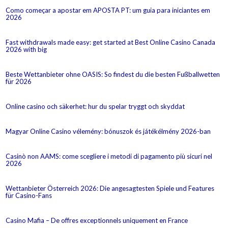
Como começar a apostar em APOSTA PT: um guia para iniciantes em
2026
Fast withdrawals made easy: get started at Best Online Casino Canada
2026 with big
Beste Wettanbieter ohne OASIS: So findest du die besten Fußballwetten
für 2026
Online casino och säkerhet: hur du spelar tryggt och skyddat
Magyar Online Casino vélemény: bónuszok és játékélmény 2026-ban
Casinò non AAMS: come scegliere i metodi di pagamento più sicuri nel
2026
Wettanbieter Österreich 2026: Die angesagtesten Spiele und Features
für Casino-Fans
Casino Mafia – De offres exceptionnels uniquement en France