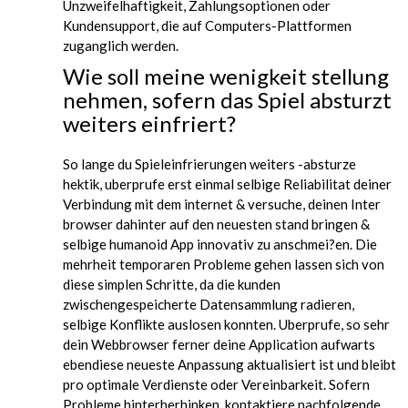
Unzweifelhaftigkeit, Zahlungsoptionen oder
Kundensupport, die auf Computers-Plattformen
zuganglich werden.
Wie soll meine wenigkeit stellung
nehmen, sofern das Spiel absturzt
weiters einfriert?
So lange du Spieleinfrierungen weiters -absturze
hektik, uberprufe erst einmal selbige Reliabilitat deiner
Verbindung mit dem internet & versuche, deinen Inter
browser dahinter auf den neuesten stand bringen &
selbige humanoid App innovativ zu anschmei?en. Die
mehrheit temporaren Probleme gehen lassen sich von
diese simplen Schritte, da die kunden
zwischengespeicherte Datensammlung radieren,
selbige Konflikte auslosen konnten. Uberprufe, so sehr
dein Webbrowser ferner deine Application aufwarts
ebendiese neueste Anpassung aktualisiert ist und bleibt
pro optimale Verdienste oder Vereinbarkeit. Sofern
Probleme hinterherhinken, kontaktiere nachfolgende