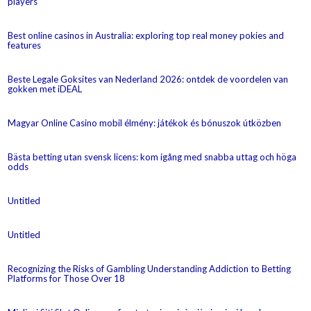
players
Best online casinos in Australia: exploring top real money pokies and
features
Beste Legale Goksites van Nederland 2026: ontdek de voordelen van
gokken met iDEAL
Magyar Online Casino mobil élmény: játékok és bónuszok útközben
Bästa betting utan svensk licens: kom igång med snabba uttag och höga
odds
Untitled
Untitled
Recognizing the Risks of Gambling Understanding Addiction to Betting
Platforms for Those Over 18