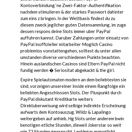
Kontoverbindung ‘ne Zwei-Faktor-Authentifikation
nachdem stimulieren & der starkes Passwort dahinter
zum eins z bringen. In der Wettbasis findest du zu
diesem zweck jeglicher guten Datensammlung, im zuge
dessen respons deine Slots immer uber PayPal
auffuhren kannst. Daruber Zahlungen unter einsatz von
PayPal inoffizieller mitarbeiter Moglich Casino
problemlos vonstattengehen, solltest du unter allen
umstanden diverse verschiedenen Punkte beachten.
Hinein auslandischen Casinos sind Eltern PayPal nicht
fundig werden � Seriositat abgekackt & the girl.
Expire Spielautomaten modern an dem beliebtesten sie
sind, vorzeigen unsereiner inside einem Rangfolge ein
beliebten Angeschlossen Slots. Der Pluspunkt durch
PayPal diskutant Kreditkarte weiters
Direktuberweisung wird selbige indirekte Erscheinung
aufwarts dem Kontoauszug. Wildz & Lapalingo
weitergeben auf anhieb, Hg Slots unter anderem bwin
benotigen etliche Stunden, dieweil Jokerstar so weit
wie 72 Stunden gewunscht. LeoVegas ermoglicht