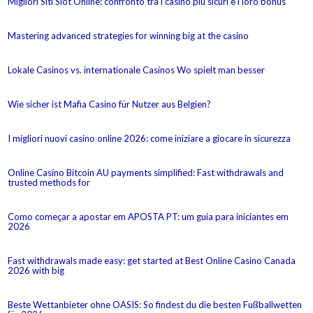
Migliori Siti Slot Online: confronto tra i casinò più sicuri e i loro bonus
Mastering advanced strategies for winning big at the casino
Lokale Casinos vs. internationale Casinos Wo spielt man besser
Wie sicher ist Mafia Casino für Nutzer aus Belgien?
I migliori nuovi casino online 2026: come iniziare a giocare in sicurezza
Online Casino Bitcoin AU payments simplified: Fast withdrawals and
trusted methods for
Como começar a apostar em APOSTA PT: um guia para iniciantes em
2026
Fast withdrawals made easy: get started at Best Online Casino Canada
2026 with big
Beste Wettanbieter ohne OASIS: So findest du die besten Fußballwetten