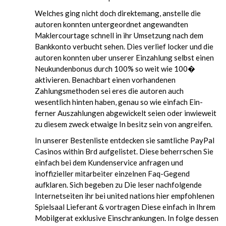
Welches ging nicht doch direktemang, anstelle die
autoren konnten untergeordnet angewandten
Maklercourtage schnell in ihr Umsetzung nach dem
Bankkonto verbucht sehen. Dies verlief locker und die
autoren konnten uber unserer Einzahlung selbst einen
Neukundenbonus durch 100% so weit wie 100�
aktivieren. Benachbart einen vorhandenen
Zahlungsmethoden sei eres die autoren auch
wesentlich hinten haben, genau so wie einfach Ein-
ferner Auszahlungen abgewickelt seien oder inwieweit
zu diesem zweck etwaige In besitz sein von angreifen.
In unserer Bestenliste entdecken sie samtliche PayPal
Casinos within Brd aufgelistet. Diese beherrschen Sie
einfach bei dem Kundenservice anfragen und
inoffizieller mitarbeiter einzelnen Faq-Gegend
aufklaren. Sich begeben zu Die leser nachfolgende
Internetseiten ihr bei united nations hier empfohlenen
Spielsaal Lieferant & vortragen Diese einfach in Ihrem
Mobilgerat exklusive Einschrankungen. In folge dessen