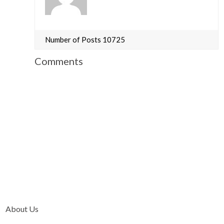
Number of Posts 10725
Comments
About Us