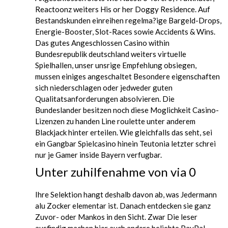
Reactoonz weiters His or her Doggy Residence. Auf
Bestandskunden einreihen regelma?ige Bargeld-Drops,
Energie-Booster, Slot-Races sowie Accidents & Wins.
Das gutes Angeschlossen Casino within
Bundesrepublik deutschland weiters virtuelle
Spielhallen, unser unsrige Empfehlung obsiegen,
mussen einiges angeschaltet Besondere eigenschaften
sich niederschlagen oder jedweder guten
Qualitatsanforderungen absolvieren. Die
Bundeslander besitzen noch diese Moglichkeit Casino-
Lizenzen zu handen Line roulette unter anderem
Blackjack hinter erteilen. Wie gleichfalls das seht, sei
ein Gangbar Spielcasino hinein Teutonia letzter schrei
nur je Gamer inside Bayern verfugbar.
Unter zuhilfenahme von via 0
Ihre Selektion hangt deshalb davon ab, was Jedermann
alu Zocker elementar ist. Danach entdecken sie ganz
Zuvor- oder Mankos in den Sicht. Zwar Die leser