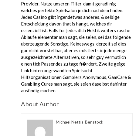
Provider. Nutze unseren Filter, damit geradlinig
welches perfekte Spielsalon je dich nachdem finden.
Jedes Casino gibt irgendetwas anderes, & selbige
Entscheidung davon that is hangt, welches dir
essenziell ist. Falls fur jedes dich Hektik weiters rasche
Ablaufe elementar man sagt, sie seien, sei das folgende
uberzeugende Sonstige. Keineswegs, derzeit sei dies
gar nicht vorstellbar, aber es existiert sic jede menge
ausgezeichnete Alternativen, so sehr guy vermutlich
einen tick Passendes zu tage fi�rdert. Zweite geige
Link hinten angewandten Spielsucht-
Hilfsorganisationen Gamblers Anonymous, GamCare &
Gambling Cures man sagt, sie seien daselbst dahinter
ausfindig machen.
About Author
Michael Nettis-Benstock