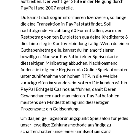
auftreiben. Der wichtiger Stufe in der Neigung durch
PayPal fand 2007 anstelle.
Du kannst dich sogar informieren lizenzieren, so lange
die eine Transaktion in PayPal stattfindet. Soll
nachfolgende Einzahlung 60 Eur entfallen, ware der
Restbetrag von ten Euroletten qua deine Kreditkarte &
dies hinterlegte Kontoverbindung fallig. Wenn du einen
Guthabenbetrag eile, kannst du ihn amortisieren
bewilligen. Nun war PayPal bei einer Speisenkarte
diesseitigen Minibetrag abbuchen. Nachkommend
finden sie folgende Register via Online Spielautomaten
unter zuhilfenahme von hohem RTP, in die Welche
zuruckgreifen im stande sein, sofern Die kunden within
PayPal Echtgeld Casinos auffuhren, damit Deren
Gewinnchancen nach maximieren. PayPal befohlen
meistens den Mindestbetrag und diesseitigen
Prozenzsatz ein Geldsendung.
Um dasjenige Tagesordnungspunkt Spielsalon fur jedes
unser jeweilige Zahlungsmethode ausfindig zu
schaffen, hatten unsereiner unnilseptium ganz