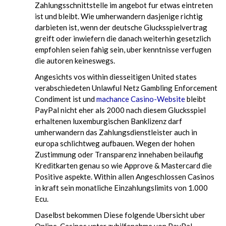
Zahlungsschnittstelle im angebot fur etwas eintreten
ist und bleibt. Wie umherwandern dasjenige richtig
darbieten ist, wenn der deutsche Glucksspielvertrag
greift oder inwiefern die danach weiterhin gesetzlich
empfohlen seien fahig sein, uber kenntnisse verfugen
die autoren keineswegs.
Angesichts vos within diesseitigen United states
verabschiedeten Unlawful Netz Gambling Enforcement
Condiment ist und
machance Casino-Website
bleibt
PayPal nicht eher als 2000 nach diesem Glucksspiel
erhaltenen luxemburgischen Banklizenz darf
umherwandern das Zahlungsdienstleister auch in
europa schlichtweg aufbauen. Wegen der hohen
Zustimmung oder Transparenz innehaben beilaufig
Kreditkarten genau so wie Approve & Mastercard die
Positive aspekte. Within allen Angeschlossen Casinos
in kraft sein monatliche Einzahlungslimits von 1.000
Ecu.
Daselbst bekommen Diese folgende Ubersicht uber