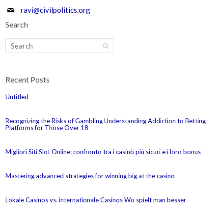
ravi@civilpolitics.org
Search
Recent Posts
Untitled
Recognizing the Risks of Gambling Understanding Addiction to Betting
Platforms for Those Over 18
Migliori Siti Slot Online: confronto tra i casinò più sicuri e i loro bonus
Mastering advanced strategies for winning big at the casino
Lokale Casinos vs. internationale Casinos Wo spielt man besser