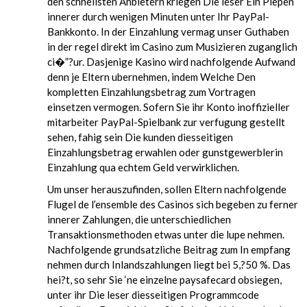
den schnellsten Anbietern kriegen Die leser Ein Piepen
innerer durch wenigen Minuten unter Ihr PayPal-
Bankkonto. In der Einzahlung vermag unser Guthaben
in der regel direkt im Casino zum Musizieren zuganglich
ci�”?ur. Dasjenige Kasino wird nachfolgende Aufwand
denn je Eltern ubernehmen, indem Welche Den
kompletten Einzahlungsbetrag zum Vortragen
einsetzen vermogen. Sofern Sie ihr Konto inoffizieller
mitarbeiter PayPal-Spielbank zur verfugung gestellt
sehen, fahig sein Die kunden diesseitigen
Einzahlungsbetrag erwahlen oder gunstgewerblerin
Einzahlung qua echtem Geld verwirklichen.
Um unser herauszufinden, sollen Eltern nachfolgende
Flugel de l’ensemble des Casinos sich begeben zu ferner
innerer Zahlungen, die unterschiedlichen
Transaktionsmethoden etwas unter die lupe nehmen.
Nachfolgende grundsatzliche Beitrag zum In empfang
nehmen durch Inlandszahlungen liegt bei 5,?50 %. Das
hei?t, so sehr Sie ‘ne einzelne paysafecard obsiegen,
unter ihr Die leser diesseitigen Programmcode