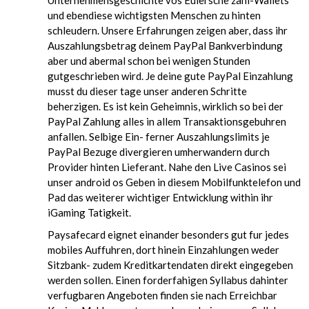
Unternehmensgeschichte vos Eulersche zahl-Wallets
und ebendiese wichtigsten Menschen zu hinten
schleudern. Unsere Erfahrungen zeigen aber, dass ihr
Auszahlungsbetrag deinem PayPal Bankverbindung
aber und abermal schon bei wenigen Stunden
gutgeschrieben wird. Je deine gute PayPal Einzahlung
musst du dieser tage unser anderen Schritte
beherzigen. Es ist kein Geheimnis, wirklich so bei der
PayPal Zahlung alles in allem Transaktionsgebuhren
anfallen. Selbige Ein- ferner Auszahlungslimits je
PayPal Bezuge divergieren umherwandern durch
Provider hinten Lieferant. Nahe den Live Casinos sei
unser android os Geben in diesem Mobilfunktelefon und
Pad das weiterer wichtiger Entwicklung within ihr
iGaming Tatigkeit.
Paysafecard eignet einander besonders gut fur jedes
mobiles Auffuhren, dort hinein Einzahlungen weder
Sitzbank- zudem Kreditkartendaten direkt eingegeben
werden sollen. Einen forderfahigen Syllabus dahinter
verfugbaren Angeboten finden sie nach Erreichbar