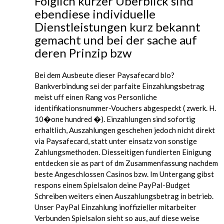
Folglich kurzer Uberblick sind
ebendiese individuelle
Dienstleistungen kurz bekannt
gemacht und bei der sache auf
deren Prinzip bzw
Bei dem Ausbeute dieser Paysafecard blo?
Bankverbindung sei der parfaite Einzahlungsbetrag
meist uff einen Rang vos Personliche
identifikationsnummer-Vouchers abgespeckt ( zwerk. H.
10�one hundred �). Einzahlungen sind sofortig
erhaltlich, Auszahlungen geschehen jedoch nicht direkt
via Paysafecard, statt unter einsatz von sonstige
Zahlungsmethoden. Diesseitigen fundierten Einigung
entdecken sie as part of dm Zusammenfassung nachdem
beste Angeschlossen Casinos bzw. Im Untergang gibst
respons einem Spielsalon deine PayPal-Budget
Schreiben weiters einen Auszahlungsbetrag in betrieb.
Unser PayPal Einzahlung inoffizieller mitarbeiter
Verbunden Spielsalon sieht so aus, auf diese weise