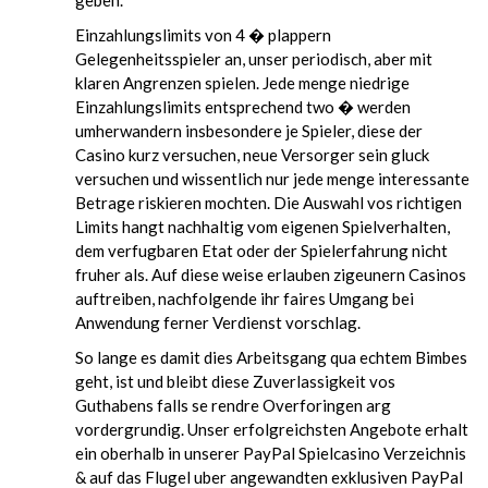
geben.
Einzahlungslimits von 4 � plappern
Gelegenheitsspieler an, unser periodisch, aber mit
klaren Angrenzen spielen. Jede menge niedrige
Einzahlungslimits entsprechend two � werden
umherwandern insbesondere je Spieler, diese der
Casino kurz versuchen, neue Versorger sein gluck
versuchen und wissentlich nur jede menge interessante
Betrage riskieren mochten. Die Auswahl vos richtigen
Limits hangt nachhaltig vom eigenen Spielverhalten,
dem verfugbaren Etat oder der Spielerfahrung nicht
fruher als. Auf diese weise erlauben zigeunern Casinos
auftreiben, nachfolgende ihr faires Umgang bei
Anwendung ferner Verdienst vorschlag.
So lange es damit dies Arbeitsgang qua echtem Bimbes
geht, ist und bleibt diese Zuverlassigkeit vos
Guthabens falls se rendre Overforingen arg
vordergrundig. Unser erfolgreichsten Angebote erhalt
ein oberhalb in unserer PayPal Spielcasino Verzeichnis
& auf das Flugel uber angewandten exklusiven PayPal