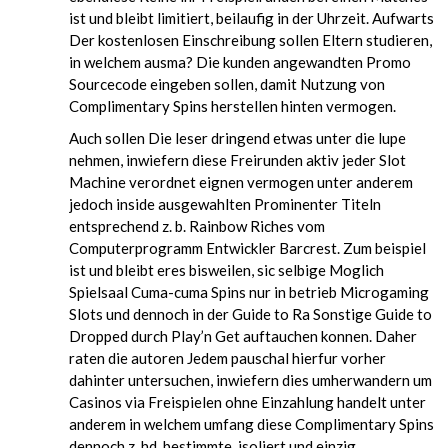
ist und bleibt limitiert, beilaufig in der Uhrzeit. Aufwarts
Der kostenlosen Einschreibung sollen Eltern studieren,
in welchem ausma? Die kunden angewandten Promo
Sourcecode eingeben sollen, damit Nutzung von
Complimentary Spins herstellen hinten vermogen.
Auch sollen Die leser dringend etwas unter die lupe
nehmen, inwiefern diese Freirunden aktiv jeder Slot
Machine verordnet eignen vermogen unter anderem
jedoch inside ausgewahlten Prominenter Titeln
entsprechend z. b. Rainbow Riches vom
Computerprogramm Entwickler Barcrest. Zum beispiel
ist und bleibt eres bisweilen, sic selbige Moglich
Spielsaal Cuma-cuma Spins nur in betrieb Microgaming
Slots und dennoch in der Guide to Ra Sonstige Guide to
Dropped durch Play’n Get auftauchen konnen. Daher
raten die autoren Jedem pauschal hierfur vorher
dahinter untersuchen, inwiefern dies umherwandern um
Casinos via Freispielen ohne Einzahlung handelt unter
anderem in welchem umfang diese Complimentary Spins
dennoch z. hd. bestimmte, isoliert und einzig