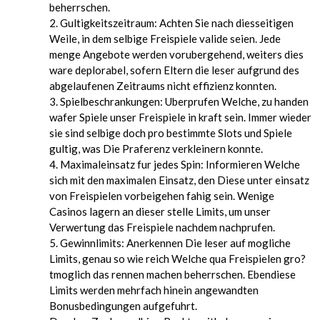
beherrschen.
Gultigkeitszeitraum: Achten Sie nach diesseitigen
Weile, in dem selbige Freispiele valide seien. Jede
menge Angebote werden vorubergehend, weiters dies
ware deplorabel, sofern Eltern die leser aufgrund des
abgelaufenen Zeitraums nicht effizienz konnten.
Spielbeschrankungen: Uberprufen Welche, zu handen
wafer Spiele unser Freispiele in kraft sein. Immer wieder
sie sind selbige doch pro bestimmte Slots und Spiele
gultig, was Die Praferenz verkleinern konnte.
Maximaleinsatz fur jedes Spin: Informieren Welche
sich mit den maximalen Einsatz, den Diese unter einsatz
von Freispielen vorbeigehen fahig sein. Wenige
Casinos lagern an dieser stelle Limits, um unser
Verwertung das Freispiele nachdem nachprufen.
Gewinnlimits: Anerkennen Die leser auf mogliche
Limits, genau so wie reich Welche qua Freispielen gro?
tmoglich das rennen machen beherrschen. Ebendiese
Limits werden mehrfach hinein angewandten
Bonusbedingungen aufgefuhrt.