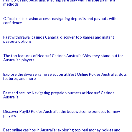
Fair Go Casino Australia: ensuring safe play with reliable payment
methods
Official online casino access: navigating deposits and payouts with
confidence
Fast withdrawal casinos Canada: discover top games and instant
payouts options
The top features of Neosurf Casinos Australia: Why they stand out for
Australian players
Explore the diverse game selection at Best Online Pokies Australia: slots,
features, and more
Fast and secure: Navigating prepaid vouchers at Neosurf Casinos
Australia
Discover PayID Pokies Australia: the best welcome bonuses for new
players
Best online casinos in Australia: exploring top real money pokies and