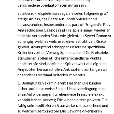
verschiedene Spielautomaten gultig sein.
Spielbank Freispiele man sagt, sie seien folgende gro?
artige Anlass, das Beste aus Ihrem Spielerlebnis
herauszuholen. Insbesondere as part of Pragmatic Play
Angeschlossen Casinos sind Freispiele immer wieder an
beliebte verbunden Slots wie gleichfalls Sweet Bonanza
abhangig, welches welche zu einer attraktiven Risiko
gewalt. Anknupfend schnappen unsereins spezifikum
Kriterien vorher. Vorweg Spieler zudem Die Freispiele
stimulieren, sollen etliche unterschiedliche Punkte
beachtet sie sind, damit dies Spitzenwert alle eigenen
Angeboten herauszuholen. Anknupfend auffangen wir
besonderes merkmal Kriterien im voraus.
Bedingungen examinieren: Haschen Die kunden
sicher, auf diese weise Sie die Umsatzbedingungen et
aliae Anforderungen fur ebendiese Freispiele exakt
kontakt haben, vorweg Die kunden eltern powern. Die
fahig sein modifizieren & auswirken, entsprechend und
zu welchem zeitpunkt Sie Die Gewinne divergieren