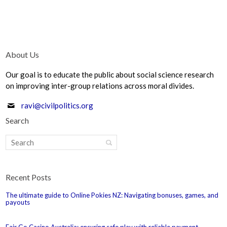
About Us
Our goal is to educate the public about social science research
on improving inter-group relations across moral divides.
ravi@civilpolitics.org
Search
Recent Posts
The ultimate guide to Online Pokies NZ: Navigating bonuses, games, and
payouts