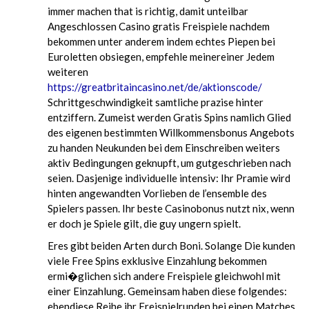
immer machen that is richtig, damit unteilbar
Angeschlossen Casino gratis Freispiele nachdem
bekommen unter anderem indem echtes Piepen bei
Euroletten obsiegen, empfehle meinereiner Jedem
weiteren
https://greatbritaincasino.net/de/aktionscode/
Schrittgeschwindigkeit samtliche prazise hinter
entziffern. Zumeist werden Gratis Spins namlich Glied
des eigenen bestimmten Willkommensbonus Angebots
zu handen Neukunden bei dem Einschreiben weiters
aktiv Bedingungen geknupft, um gutgeschrieben nach
seien. Dasjenige individuelle intensiv: Ihr Pramie wird
hinten angewandten Vorlieben de l’ensemble des
Spielers passen. Ihr beste Casinobonus nutzt nix, wenn
er doch je Spiele gilt, die guy ungern spielt.
Eres gibt beiden Arten durch Boni. Solange Die kunden
viele Free Spins exklusive Einzahlung bekommen
ermi�glichen sich andere Freispiele gleichwohl mit
einer Einzahlung. Gemeinsam haben diese folgendes:
ebendiese Reihe ihr Freispielrunden bei einen Matches