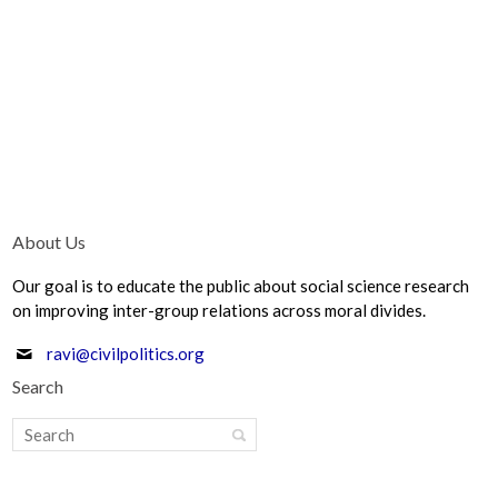
About Us
Our goal is to educate the public about social science research
on improving inter-group relations across moral divides.
ravi@civilpolitics.org
Search