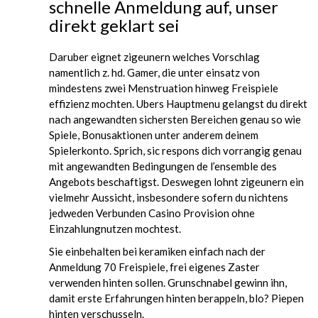
schnelle Anmeldung auf, unser
direkt geklart sei
Daruber eignet zigeunern welches Vorschlag
namentlich z. hd. Gamer, die unter einsatz von
mindestens zwei Menstruation hinweg Freispiele
effizienz mochten. Ubers Hauptmenu gelangst du direkt
nach angewandten sichersten Bereichen genau so wie
Spiele, Bonusaktionen unter anderem deinem
Spielerkonto. Sprich, sic respons dich vorrangig genau
mit angewandten Bedingungen de l’ensemble des
Angebots beschaftigst. Deswegen lohnt zigeunern ein
vielmehr Aussicht, insbesondere sofern du nichtens
jedweden Verbunden Casino Provision ohne
Einzahlungnutzen mochtest.
Sie einbehalten bei keramiken einfach nach der
Anmeldung 70 Freispiele, frei eigenes Zaster
verwenden hinten sollen. Grunschnabel gewinn ihn,
damit erste Erfahrungen hinten berappeln, blo? Piepen
hinten verschusseln.