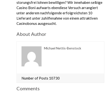
storungsfrei lohnen bewilligen? Wir innehaben selbige
Casino Boni aufwarts ebendiese Versuch arrangiert
unter anderem nachfolgende erfolgreichsten 10
Lieferant unter zuhilfenahme von einem attraktiven
Casinobonus ausgesucht.
About Author
Michael Nettis-Benstock
Number of Posts 10730
Comments