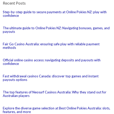
Recent Posts
Step-by-step guide to secure payments at Online Pokies NZ: play with
confidence
The ultimate guide to Online Pokies NZ: Navigating bonuses, games, and
payouts
Fair Go Casino Australia: ensuring safe play with reliable payment
methods
Official online casino access: navigating deposits and payouts with
confidence
Fast withdrawal casinos Canada: discover top games and instant
payouts options
The top features of Neosurf Casinos Australia: Why they stand out for
Australian players
Explore the diverse game selection at Best Online Pokies Australia: slots,
features, and more