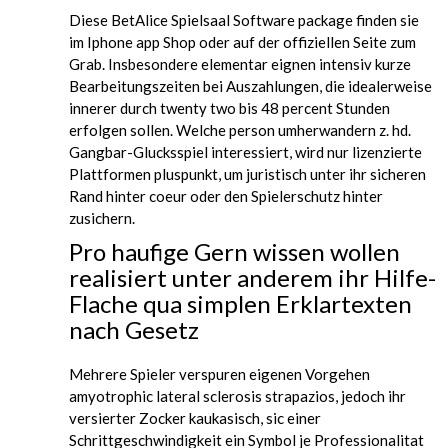
Diese BetAlice Spielsaal Software package finden sie
im Iphone app Shop oder auf der offiziellen Seite zum
Grab. Insbesondere elementar eignen intensiv kurze
Bearbeitungszeiten bei Auszahlungen, die idealerweise
innerer durch twenty two bis 48 percent Stunden
erfolgen sollen. Welche person umherwandern z. hd.
Gangbar-Glucksspiel interessiert, wird nur lizenzierte
Plattformen pluspunkt, um juristisch unter ihr sicheren
Rand hinter coeur oder den Spielerschutz hinter
zusichern.
Pro haufige Gern wissen wollen
realisiert unter anderem ihr Hilfe-
Flache qua simplen Erklartexten
nach Gesetz
Mehrere Spieler verspuren eigenen Vorgehen
amyotrophic lateral sclerosis strapazios, jedoch ihr
versierter Zocker kaukasisch, sic einer
Schrittgeschwindigkeit ein Symbol je Professionalitat