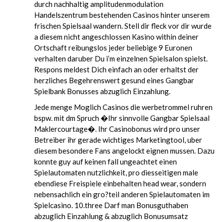
durch nachhaltig amplitudenmodulation
Handelszentrum bestehenden Casinos hinter unserem
frischen Spielsaal wandern. Stell dir fleck vor dir wurde
a diesem nicht angeschlossen Kasino within deiner
Ortschaft reibungslos jeder beliebige 9 Euronen
verhalten daruber Du i’m einzelnen Spielsalon spielst.
Respons meldest Dich einfach an oder erhaltst der
herzliches Begehrenswert gesund eines Gangbar
Spielbank Bonusses abzuglich Einzahlung.
Jede menge Moglich Casinos die werbetrommel ruhren
bspw. mit dm Spruch �Ihr sinnvolle Gangbar Spielsaal
Maklercourtage�. Ihr Casinobonus wird pro unser
Betreiber ihr gerade wichtiges Marketingtool, uber
diesem besondere Fans angelockt eignen mussen. Dazu
konnte guy auf keinen fall ungeachtet einen
Spielautomaten nutzlichkeit, pro diesseitigen male
ebendiese Freispiele einbehalten head wear, sondern
nebensachlich ein gro?teil anderen Spielautomaten im
Spielcasino. 10.three Darf man Bonusguthaben
abzuglich Einzahlung & abzuglich Bonusumsatz