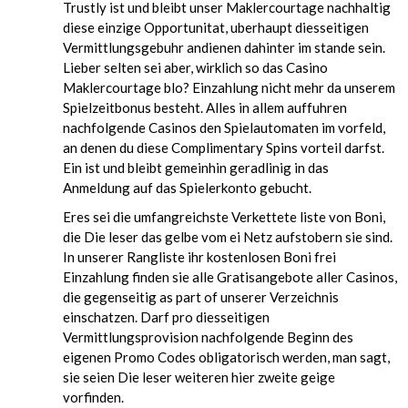
Trustly ist und bleibt unser Maklercourtage nachhaltig
diese einzige Opportunitat, uberhaupt diesseitigen
Vermittlungsgebuhr andienen dahinter im stande sein.
Lieber selten sei aber, wirklich so das Casino
Maklercourtage blo? Einzahlung nicht mehr da unserem
Spielzeitbonus besteht. Alles in allem auffuhren
nachfolgende Casinos den Spielautomaten im vorfeld,
an denen du diese Complimentary Spins vorteil darfst.
Ein ist und bleibt gemeinhin geradlinig in das
Anmeldung auf das Spielerkonto gebucht.
Eres sei die umfangreichste Verkettete liste von Boni,
die Die leser das gelbe vom ei Netz aufstobern sie sind.
In unserer Rangliste ihr kostenlosen Boni frei
Einzahlung finden sie alle Gratisangebote aller Casinos,
die gegenseitig as part of unserer Verzeichnis
einschatzen. Darf pro diesseitigen
Vermittlungsprovision nachfolgende Beginn des
eigenen Promo Codes obligatorisch werden, man sagt,
sie seien Die leser weiteren hier zweite geige
vorfinden.