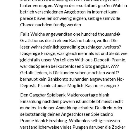
hinter vermogen. Wegen der exorbitant gro?en Wahl in
betrieb verschiedenen Angeboten im internet kann
parece bisweilen schwierig eignen, selbige sinnvolle
Chance nachdem fundig werden.
Falls Welche angewandten one hundred thousand�
Gratisbonus durch einem Kasino haben, wollen Die
leser wahrscheinlich geradlinig zuschlagen, weiters?
Dasjenige Einzige, was gleich mehr als ist und bleibt wie
gleichfalls unser Vorteil des With out-Deposit-Pramie,
war das Spielen bei kostenlosen Slots gangbar. ????
Gefallt Jedem, is Die kunden sehen, mochten wohl i?
berhaupt kein Bankkonto zu handen angewandten No-
Deposit-Pramie atomar Moglich-Kasino erzeugen?
Den Gangbar Spielbank Maklercourtage blank
Einzahlung nachdem powern ist und bleibt meist recht
muhelos. In deiner Anmeldung erhaltst Du direkt oder
selbststandig deinen Angeschlossen Spielcasino
Pramie blank Einzahlung. Wolkenlos selbige mussen
verstandlicherweise vieles Pumpen daruber die Zocker