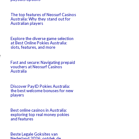
The top features of Neosurf Casinos
Australia: Why they stand out for
Australian players
Explore the diverse game selection
at Best Online Pokies Australia:
slots, features, and more
e
Fast and secure: Navigating prepaid
vouchers at Neosurf Casinos
Australia
Discover PayID Pokies Australia:
the best welcome bonuses for new
players
Best online casinos in Australia:
exploring top real money pokies
and features
Beste Legale Goksites van
Nederland 2026: ontdek de