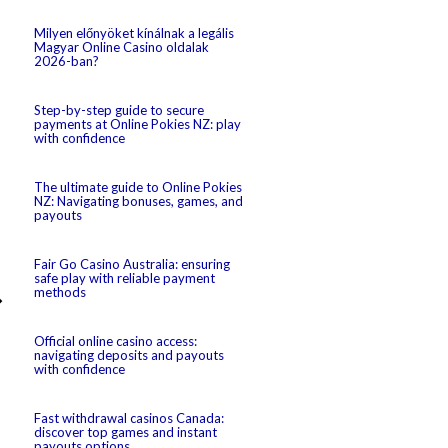
Milyen előnyöket kínálnak a legális
Magyar Online Casino oldalak
2026-ban?
Step-by-step guide to secure
payments at Online Pokies NZ: play
with confidence
The ultimate guide to Online Pokies
NZ: Navigating bonuses, games, and
payouts
Fair Go Casino Australia: ensuring
safe play with reliable payment
methods
�
Official online casino access:
navigating deposits and payouts
with confidence
Fast withdrawal casinos Canada:
discover top games and instant
payouts options