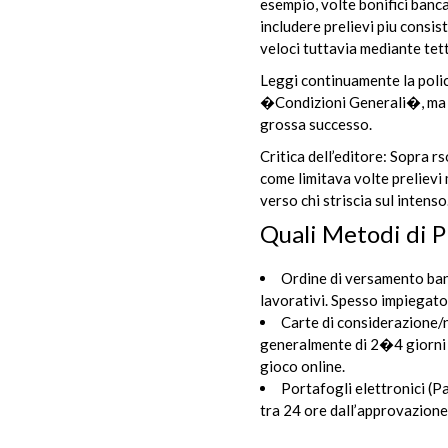
esempio, volte bonifici banc
includere prelievi piu consis
veloci tuttavia mediante tett
Leggi continuamente la policy
�Condizioni Generali�, ma c
grossa successo.
Critica dell’editore: Sopra 
come limitava volte prelievi
verso chi striscia sul intenso
Quali Metodi di P
Ordine di versamento ban
lavorativi. Spesso impiegato
Carte di considerazione/
generalmente di 2�4 giorni 
gioco online.
Portafogli elettronici (P
tra 24 ore dall’approvazione.