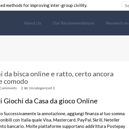
ed methods for improving inter-group civility.
About Us
Our Recommendations
Research on C
hi da bisca online e ratto, certo ancora
re comodo
 Comments
In:
Uncategorized
ai Giochi da Casa da gioco Online
ato Successivamente la annotazione, aggiungi finanza al tuo somma
onibili con Italia quale Visa, Mastercard, PayPal, Skrill, Neteller
nto bancario. Molte piattaforme supportano addirittura Postepay