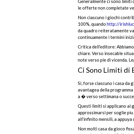
Generalmente ci sono limiti 
le offerte non completate v
Non ciascuno i giochi contr
100%, quando
http://irishlu
da quadro reiteratamente val
continuamente i termini iniz
Critica dell’editore: Abbia
chiare. Verso insecable situ
note verso pie di vicenda. Le
Ci Sono Limiti di
Si, forse ciascuno i casa da 
avantagea della programma 
a � verso settimana o succe
Questi limiti si applicano ai
approssimarsi per soglie pi
all’infinito mensili, a appuya
Non molti casa da gioco fiss