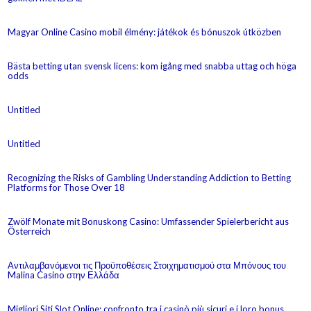
Magyar Online Casino mobil élmény: játékok és bónuszok útközben
Bästa betting utan svensk licens: kom igång med snabba uttag och höga
odds
Untitled
Untitled
Recognizing the Risks of Gambling Understanding Addiction to Betting
Platforms for Those Over 18
Zwölf Monate mit Bonuskong Casino: Umfassender Spielerbericht aus
Österreich
Αντιλαμβανόμενοι τις Προϋποθέσεις Στοιχηματισμού στα Μπόνους του
Malina Casino στην Ελλάδα
Migliori Siti Slot Online: confronto tra i casinò più sicuri e i loro bonus