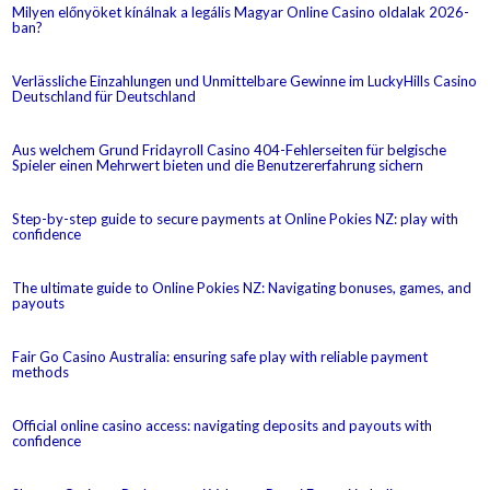
Milyen előnyöket kínálnak a legális Magyar Online Casino oldalak 2026-
ban?
Verlässliche Einzahlungen und Unmittelbare Gewinne im LuckyHills Casino
Deutschland für Deutschland
Aus welchem Grund Fridayroll Casino 404-Fehlerseiten für belgische
Spieler einen Mehrwert bieten und die Benutzererfahrung sichern
Step-by-step guide to secure payments at Online Pokies NZ: play with
confidence
The ultimate guide to Online Pokies NZ: Navigating bonuses, games, and
payouts
Fair Go Casino Australia: ensuring safe play with reliable payment
methods
Official online casino access: navigating deposits and payouts with
confidence