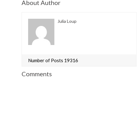
About Author
Julia Loup
Number of Posts 19316
Comments