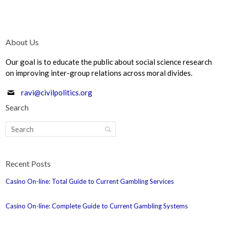
About Us
Our goal is to educate the public about social science research
on improving inter-group relations across moral divides.
ravi@civilpolitics.org
Search
Recent Posts
Casino On-line: Total Guide to Current Gambling Services
Casino On-line: Complete Guide to Current Gambling Systems