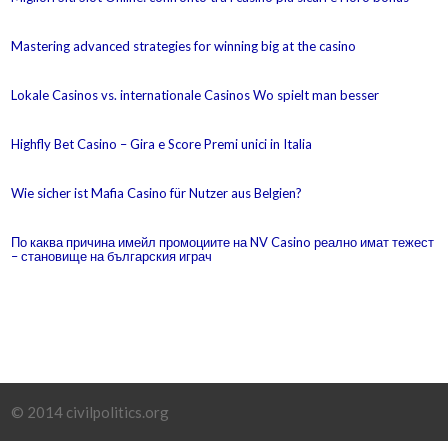
Mastering advanced strategies for winning big at the casino
Lokale Casinos vs. internationale Casinos Wo spielt man besser
Highfly Bet Casino – Gira e Score Premi unici in Italia
Wie sicher ist Mafia Casino für Nutzer aus Belgien?
По каква причина имейл промоциите на NV Casino реално имат тежест
– становище на българския играч
© 2014 civilpolitics.org