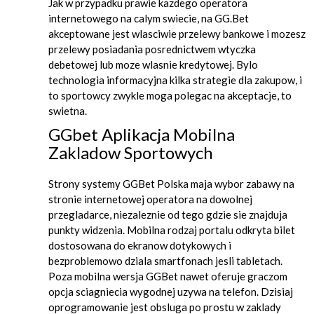
Jak w przypadku prawie kazdego operatora
internetowego na calym swiecie, na GG.Bet
akceptowane jest wlasciwie przelewy bankowe i mozesz
przelewy posiadania posrednictwem wtyczka
debetowej lub moze wlasnie kredytowej. Bylo
technologia informacyjna kilka strategie dla zakupow, i
to sportowcy zwykle moga polegac na akceptacje, to
swietna.
GGbet Aplikacja Mobilna
Zakladow Sportowych
Strony systemy GGBet Polska maja wybor zabawy na
stronie internetowej operatora na dowolnej
przegladarce, niezaleznie od tego gdzie sie znajduja
punkty widzenia. Mobilna rodzaj portalu odkryta bilet
dostosowana do ekranow dotykowych i
bezproblemowo dziala smartfonach jesli tabletach.
Poza mobilna wersja GGBet nawet oferuje graczom
opcja sciagniecia wygodnej uzywa na telefon. Dzisiaj
oprogramowanie jest obsluga po prostu w zaklady