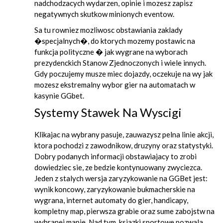
nadchodzacych wydarzen, opinie i mozesz zapisz
negatywnych skutkow minionych eventow.
Sa tu rowniez mozliwosc obstawiania zaklady
�specjalnych�, do ktorych mozemy postawic na
funkcja polityczne � jak wygrane na wyborach
prezydenckich Stanow Zjednoczonych i wiele innych.
Gdy poczujemy musze miec dojazdy, oczekuje na wy jak
mozesz ekstremalny wybor gier na automatach w
kasynie GGbet.
Systemy Stawek Na Wyscigi
Klikajac na wybrany pasuje, zauwazysz pelna linie akcji,
ktora pochodzi z zawodnikow, druzyny oraz statystyki.
Dobry podanych informacji obstawiajacy to zrobi
dowiedziec sie, ze bedzie kontynuowany zwyciezca.
Jeden z stalych wersja zaryzykowanie na GGBet jest:
wynik koncowy, zaryzykowanie bukmacherskie na
wygrana, internet automaty do gier, handicapy,
kompletny map, pierwsza grabie oraz sume zabojstw na
wybranej mapie. Nad tym, ksiazki sportowe pozwala