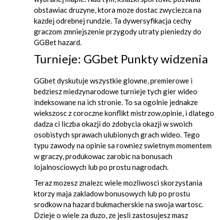
obstawiac druzyne, ktora moze dostac zwyciezca na
kazdej odrebnej rundzie. Ta dywersyfikacja cechy
graczom zmniejszenie przygody utraty pieniedzy do
GGBet hazard.
Turnieje: GGbet Punkty widzenia
GGbet dyskutuje wszystkie glowne, premierowe i
bedziesz miedzynarodowe turnieje tych gier wideo
indeksowane na ich stronie. To sa ogolnie jednakze
wiekszosc z coroczne konflikt mistrzow,opinie, i dlatego
dadza ci liczba okazji do zdobycia okazji w swoich
osobistych sprawach ulubionych grach wideo. Tego
typu zawody na opinie sa rowniez swietnym momentem
w graczy, produkowac zarobic na bonusach
lojalnosciowych lub po prostu nagrodach.
Teraz mozesz znalezc wiele mozliwosci skorzystania
ktorzy maja zakladow bonusowych lub po prostu
srodkow na hazard bukmacherskie na swoja wartosc.
Dzieje o wiele za duzo, ze jesli zastosujesz masz