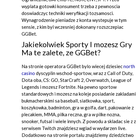
wyplata gotowki konsument trzeba z pewnoscia
doswiadczyc techniki weryfikacji tozsamosci.
Wynagrodzenie pieniadze z konta wystepuje w tym
sensie, z kim byl wczesniej dokonany rozszczepiac
GGBet.
Jakiekolwiek Sporty I mozesz Gry
Ma te zalete, ze GGBet?
Na stronie operatora GGBet bylo wiecej dziesiec
north
casino
dyscyplin wschod-sportow, wraz z Call of Duty,
Dota oba, CS: GO, StarCraft 2, Overwatch, League of
Legends i mozesz Fortnite. Na pewno sportow
standardowych i mozesz na koleje posiadanie zakladami
bukmacherskimi sa baseball, siatkowka, sport,
koszykowka, badminton, gra w golfa, dart, pakowanie z
plecakiem, MMA, pilka reczna, gra w pilke nozna,
snooker, futsal i wiele innych. Z powodu a skladac sie z z
serwisem Twitch znajdziesz wglad w wydarzen live.
Dodatkowo na stronie portalu znajdziemy dziedzictwo